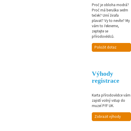
Proč je obloha modrá?
Proč má beruška sedm
teček? Umí žirafa
plavat? Vy to nevíte? My
vám to řekneme,
zeptejte se
přírodovědců.
Položit dotaz
Výhody
registrace
Karta přírodovědce vám
zajistí volný vstup do
muzeí PřF UK.
Zobrazit výhody