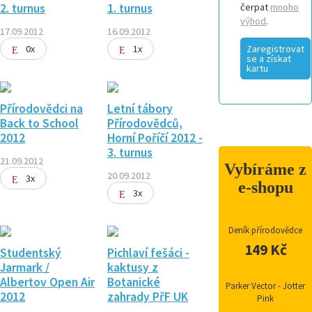
2. turnus
1. turnus
čerpat
mnoho
výhod
.
17.09.2012
16.09.2012
0x
1x
Zaregistrovat
se a získat
kartu
Přírodovědci na
Letní tábory
Back to School
Přírodovědců,
2012
Horní Poříčí 2012 -
3. turnus
21.09.2012
Vybíráme z
20.09.2012
3x
e-shopu
3x
Deník přírodovědce
149 Kč
Studentský
Pichlaví fešáci -
Jarmark /
kaktusy z
Albertov Open Air
Botanické
Parker Vector - Jotter
2012
zahrady PřF UK
Pink