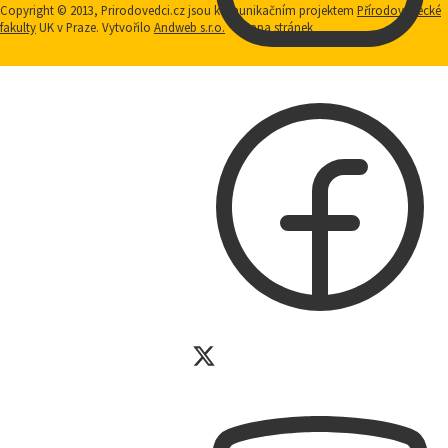
Copyright © 2013, Prirodovedci.cz jsou komunikačním projektem
Přírodovědecké
fakulty
UK v Praze. Vytvořilo
Andweb s.r.o.
Mapa stránek