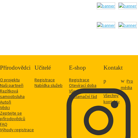
Přírodovědci
Učitelé
E-shop
Kontakt
O projektu
Registrace
Registrace
Pro
Naši partneři
Nabídka služeb
Otevírací doba
média
Razítková
Vše o nákupu
Všechny
samoobsluha
Reklamační řád
kontakty
Autoři
Vědci
Zeptejte se
přírodovědců
FAQ
Výhody registrace