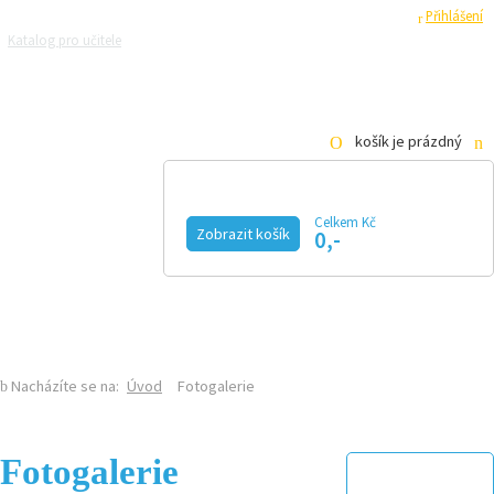
Registrace
Přihlášení
Katalog pro učitele
Zeptejte se přírodovědců
Razítková samoobsluha
Pro média
košík je prázdný
Celkem Kč
Zobrazit košík
0,-
KALENDÁŘ AKCÍ
MAGAZÍN
VIDEO
FOTOGALERIE
KE STAŽENÍ
E-SHOP
Nacházíte se na:
Úvod
Fotogalerie
Fotogalerie