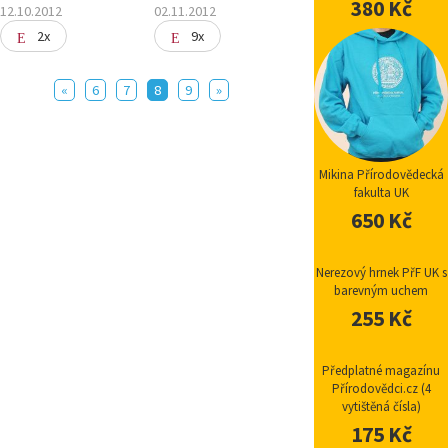
380 Kč
12.10.2012
02.11.2012
2x
9x
«
6
7
8
9
»
Mikina Přírodovědecká
fakulta UK
650 Kč
Nerezový hrnek PřF UK s
barevným uchem
255 Kč
Předplatné magazínu
Přírodovědci.cz (4
vytištěná čísla)
175 Kč