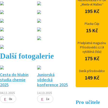
Nažehlovačka PřF UK
„Mente et Malleo“
195 Kč
Placka Čáp
15 Kč
Předplatné magazínu
Přírodovědci.cz (4
vytištěná čísla)
Další fotogalerie
175 Kč
Deník přírodovědce
Cesta do hlubin
Juniorská
149 Kč
studia chemie
vědecká
2025
konference 2025
04.11.2025
14.10.2025
0x
1x
Pro učitele