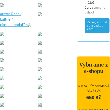
můžeš
čerpat
mnoho
výhod
.
Autor: Radek
Lüftner"
Zaregistrovat
class="modal">
se a získat
kartu
Vybíráme z
e-shopu
Mikina Přírodovědecká
fakulta UK
650 Kč