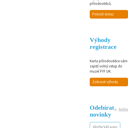
přírodovědců.
Položit dotaz
Výhody
registrace
Karta přírodovědce vám
zajistí volný vstup do
muzeí PřF UK.
Zobrazit výhody
Odebírat
Archiv
novinky