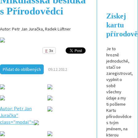
s Přírodovědci
Získej
kartu
Autor: Petr Jan Juračka, Radek Lüftner
přírodov
Je to
3x
hrozně
jednoduché,
stačí se
Přidat do oblíbených
09.12.2012
zaregistrovat,
vyplnit o
sobě
všechny
údaje a my
ti pošleme
Autor: Petr Jan
Kartu
Juračka"
přírodovědce
class="modal">
s tvým
jménem, na
kterou