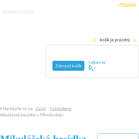
Registrace
Přihlášení
Katalog pro učitele
Zeptejte se přírodovědců
Razítková samoobsluha
Pro média
košík je prázdný
Celkem Kč
Zobrazit košík
0,-
KALENDÁŘ AKCÍ
MAGAZÍN
VIDEO
FOTOGALERIE
KE STAŽENÍ
E-SHOP
Nacházíte se na:
Úvod
Fotogalerie
Mikulášská besídka s Přírodovědci
Mikulášská besídka