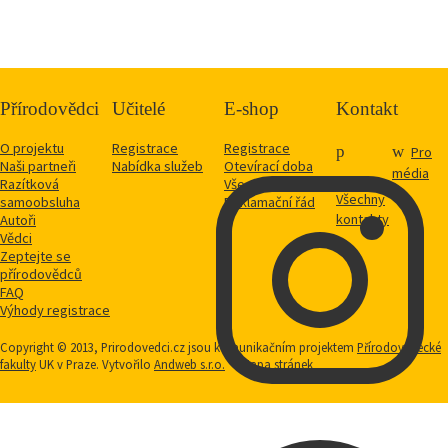
Přírodovědci
Učitelé
E-shop
Kontakt
O projektu
Registrace
Registrace
Pro
Naši partneři
Nabídka služeb
Otevírací doba
média
Razítková
Vše o nákupu
Všechny
samoobsluha
Reklamační řád
kontakty
Autoři
Vědci
Zeptejte se
přírodovědců
FAQ
Výhody registrace
Copyright © 2013, Prirodovedci.cz jsou komunikačním projektem
Přírodovědecké
fakulty
UK v Praze. Vytvořilo
Andweb s.r.o.
Mapa stránek