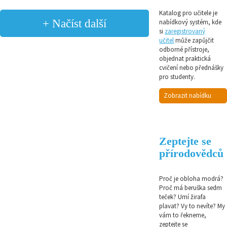
Katalog pro učitele je
+ Načíst další
nabídkový systém, kde
si
zaregistrovaný
učitel
může zapůjčit
odborné přístroje,
objednat praktická
cvičení nebo přednášky
pro studenty.
Zobrazit nabídku
Zeptejte se
přírodovědců
Proč je obloha modrá?
Proč má beruška sedm
teček? Umí žirafa
plavat? Vy to nevíte? My
vám to řekneme,
zeptejte se