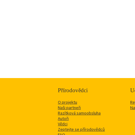
Přírodovědci
Uč
O projektu
Re
Naši partneři
Na
Razítková samoobsluha
Autoři
Vědci
Zeptejte se přírodovědců
FAQ