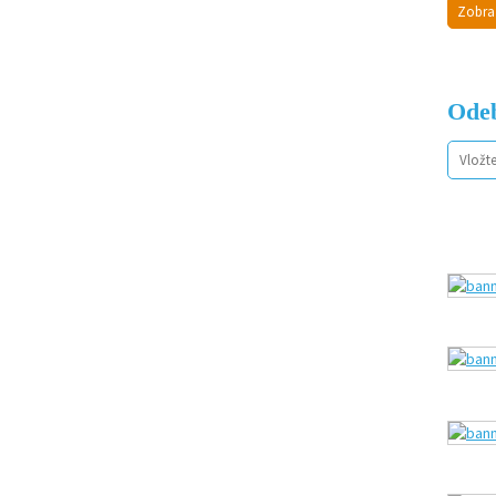
Zobra
Odeb