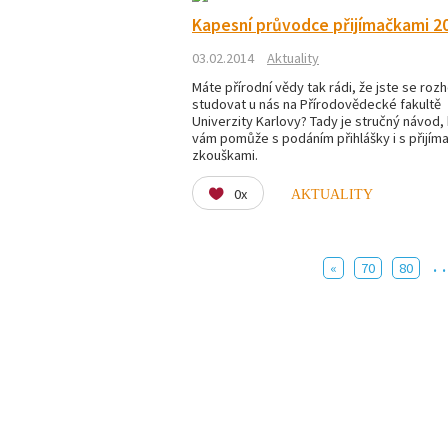
Kapesní průvodce přijímačkami 2
03.02.2014
Aktuality
Máte přírodní vědy tak rádi, že jste se rozh
studovat u nás na Přírodovědecké fakultě
Univerzity Karlovy? Tady je stručný návod,
vám pomůže s podáním přihlášky i s přijím
zkouškami.
0x
AKTUALITY
.
«
70
80