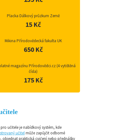
Placka Dálkový průzkum Země
15 Kč
Mikina Přírodovědecká fakulta UK
650 Kč
latné magazínu Přírodovědci.cz (4 vytištěná
čísla)
175 Kč
učitele
pro učitele je nabídkový systém, kde
strovaný učitel
může zapůjčit odborné
e, objednat praktická cvičení nebo přednášky