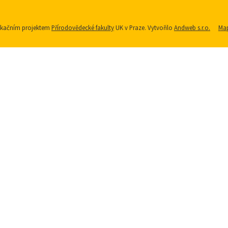
nikačním projektem
Přírodovědecké fakulty
UK v Praze. Vytvořilo
Andweb s.r.o.
Map