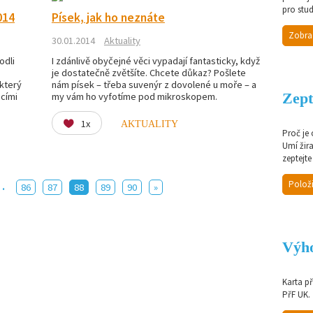
pro stud
014
Písek, jak ho neznáte
Zobra
30.01.2014
Aktuality
odli
I zdánlivě obyčejné věci vypadají fantasticky, když
je dostatečně zvětšíte. Chcete důkaz? Pošlete
 který
nám písek – třeba suvenýr z dovolené u moře – a
Zept
acími
my vám ho vyfotíme pod mikroskopem.
1x
AKTUALITY
Proč je
Umí žir
zeptejte
..
Položi
86
87
88
89
90
»
Výho
Karta p
PřF UK.