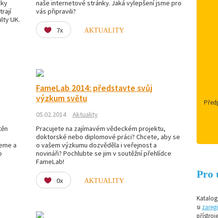
cky
naše internetové stránky. Jaká vylepšení jsme pro
rají
vás připravili?
lty UK.
7x
AKTUALITY
FameLab 2014: představte svůj
výzkum světu
Předp
05.02.2014
Aktuality
těn
Pracujete na zajímavém vědeckém projektu,
doktorské nebo diplomové práci? Chcete, aby se
jeme a
o vašem výzkumu dozvěděla i veřejnost a
o
novináři? Pochlubte se jim v soutěžní přehlídce
FameLab!
Pro 
0x
AKTUALITY
Katalog 
si
zaregi
přístroj