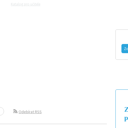
Katalog pro učitele
Zeptejte se přírodovědců
Razítková samoobsluh
MAGAZÍN
VIDEO
FOTOGALERIE
Zo
Z
Odebírat RSS
p