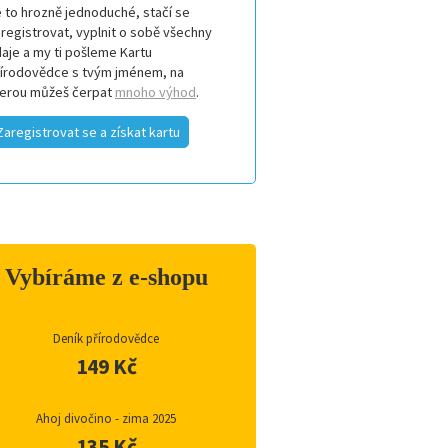
 to hrozně jednoduché, stačí se
registrovat, vyplnit o sobě všechny
aje a my ti pošleme Kartu
řírodovědce s tvým jménem, na
terou můžeš čerpat
mnoho výhod
.
Zaregistrovat se a získat kartu
Vybíráme z e-shopu
Deník přírodovědce
149 Kč
Ahoj divočino - zima 2025
135 Kč