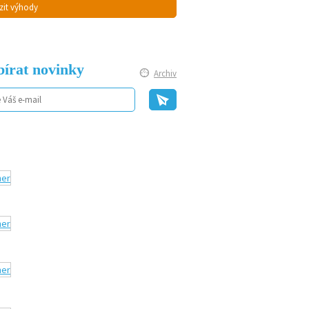
zit výhody
írat novinky
Archiv