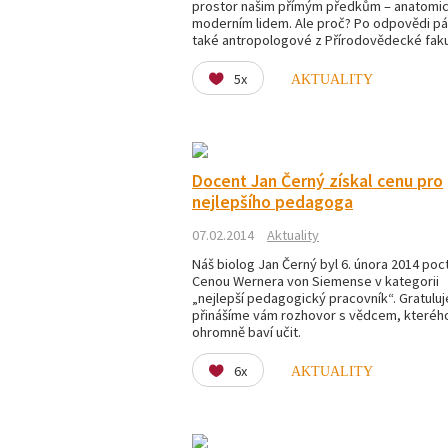
prostor našim přímým předkům – anatomi
moderním lidem. Ale proč? Po odpovědi pát
také antropologové z Přírodovědecké faku
5x
AKTUALITY
Docent Jan Černý získal cenu pro
nejlepšího pedagoga
07.02.2014
Aktuality
Náš biolog Jan Černý byl 6. února 2014 poc
Cenou Wernera von Siemense v kategorii
„nejlepší pedagogický pracovník“. Gratulu
přinášíme vám rozhovor s vědcem, kteréh
ohromně baví učit.
6x
AKTUALITY