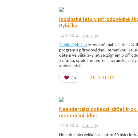
Indiánské léto v přírodovědné šk
Rybička
14.03.2014
Aktuality
Školka Rybička
letos opět nabízí letní záži
program s přírodovědnou tematikou. Je u
dětem ve věku 3–7 let se zájmem o přírodu
zvířátka, společné tvoření, keramiku a hry
vodním hřišti.
1x
AKTUALITY
Neandertálci dokázali držet krok 
moderními lidmi
19.02.2014
Aktuality
Neandertálci vyklidili asi před 30 tisíci lety 