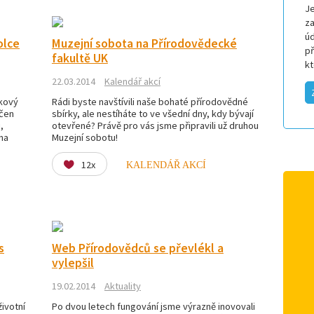
Je
za
úd
olce
Muzejní sobota na Přírodovědecké
p
fakultě UK
k
22.03.2014
Kalendář akcí
tkový
Rádi byste navštívili naše bohaté přírodovědné
rčen
sbírky, ale nestíháte to ve všední dny, kdy bývají
,
otevřené? Právě pro vás jsme připravili už druhou
 na
Muzejní sobotu!
12x
KALENDÁŘ AKCÍ
s
Web Přírodovědců se převlékl a
vylepšil
19.02.2014
Aktuality
životní
Po dvou letech fungování jsme výrazně inovovali