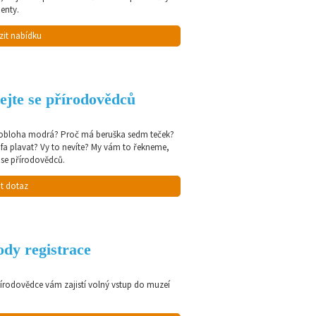
enty.
zit nabídku
ejte se přírodovědců
 obloha modrá? Proč má beruška sedm teček?
afa plavat? Vy to nevíte? My vám to řekneme,
 se přírodovědců.
t dotaz
dy registrace
řírodovědce vám zajistí volný vstup do muzeí