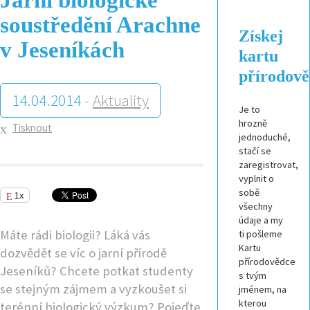
soustředění Arachne
Získej
v Jeseníkách
kartu
přírodov
14.04.2014 -
Aktuality
Je to
hrozně
Tisknout
jednoduché,
stačí se
zaregistrovat,
vyplnit o
sobě
1x
všechny
údaje a my
Máte rádi biologii? Láká vás
ti pošleme
Kartu
dozvědět se víc o jarní přírodě
přírodovědce
Jeseníků? Chcete potkat studenty
s tvým
se stejným zájmem a vyzkoušet si
jménem, na
kterou
terénní biologický výzkum? Pojeďte