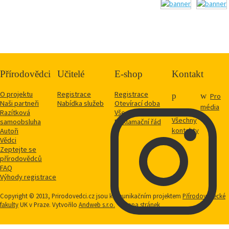
Přírodovědci
Učitelé
E-shop
Kontakt
O projektu
Registrace
Registrace
Pro
Naši partneři
Nabídka služeb
Otevírací doba
média
Razítková
Vše o nákupu
Všechny
samoobsluha
Reklamační řád
kontakty
Autoři
Vědci
Zeptejte se
přírodovědců
FAQ
Výhody registrace
Copyright © 2013, Prirodovedci.cz jsou komunikačním projektem
Přírodovědecké
fakulty
UK v Praze. Vytvořilo
Andweb s.r.o.
Mapa stránek