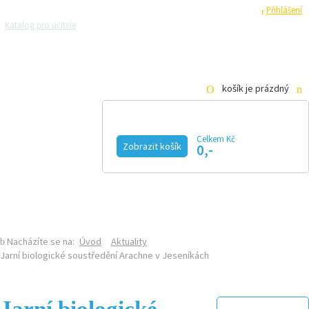
Registrace
Přihlášení
Katalog pro učitele
Zeptejte se přírodovědců
Razítková samoobsluha
Pro média
košík je prázdný
Celkem Kč
Zobrazit košík
0,-
KALENDÁŘ AKCÍ
MAGAZÍN
VIDEO
FOTOGALERIE
KE STAŽENÍ
E-SHOP
Nacházíte se na:
Úvod
Aktuality
Jarní biologické soustředění Arachne v Jeseníkách
Jarní biologické