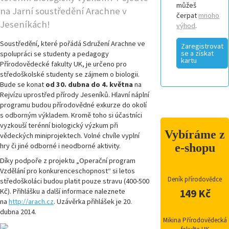
můžeš
na Jarní soustředění Arachne v
čerpat
mnoho
Jeseníkách!
výhod
.
Soustředění, které pořádá Sdružení Arachne ve
Zaregistrovat
se a získat
spolupráci se studenty a pedagogy
kartu
Přírodovědecké fakulty UK, je určeno pro
středoškolské studenty se zájmem o biologii.
Bude se konat
od 30. dubna do 4. května
na
Rejvízu uprostřed přírody Jeseníků. Hlavní náplní
programu budou přírodovědné exkurze do okolí
s odborným výkladem. Kromě toho si účastníci
vyzkouší terénní biologický výzkum při
Vybíráme z
vědeckých miniprojektech. Volné chvíle vyplní
e-shopu
hry či jiné odborné i neodborné aktivity.
Díky podpoře z projektu „Operační program
Vzdělání pro konkurenceschopnost“ si letos
Deník přírodovědce
středoškoláci budou platit pouze stravu (400-500
Kč). Přihlášku a další informace naleznete
149 Kč
na
http://arach.cz
. Uzávěrka přihlášek je 20.
dubna 2014.
Mikina Přírodovědecká