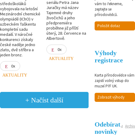
seriálu Petra Jana
středoškoláků
vám to řekneme,
Juračky má název
vybojovala na letošní
zeptejte se
Tajemné druhy
Mezinárodní chemické
přírodovědců.
živočichů a jeho
olympiádě (IChO) v
předpremiéra
uzbeckém Taškentu
Položit dotaz
proběhne již příští
kompletní sadu
úterý, 28. července na
medailí. V náročné
Albertově.
konkurenci získaly
české naděje jedno
0x
zlato, dvě stříbra a
Výhody
jeden bronz.
AKTUALITY
registrace
0x
Karta přírodovědce vám
AKTUALITY
zajistí volný vstup do
muzeí PřF UK.
Zobrazit výhody
+ Načíst další
Odebírat
Archiv
novinky