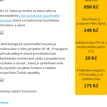
fakulta UK
650 Kč
Do 15. dubna je možné se hlásit také na
dvoutýdenní
Letní biologické soustředění
Atlas hmyzu (s
Arachne
, které se bude konat na přelomu
podpisem Petra Šípka)
července a srpna.
349 Kč
Kuličkové pero PřF UK z
Jarní biologické soustředění Arachne je
recyklovaného papíru
realizováno v rámci projektu OP VK „Propagace
(CZ)
přírodovědných oborů prostřednictvím
20 Kč
badatelsky orientované výuky a popularizace
výzkumu a vývoje“, který je spolufinancován
Evropským sociálním fondem a státním
Předplatné magazínu
rozpočtem České republiky.
Přírodovědci.cz (4
vytištěná čísla)
175 Kč
Snímky Vojtěch Duchoslav
Autor