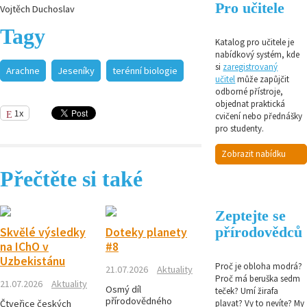
Pro učitele
Vojtěch Duchoslav
Tagy
Katalog pro učitele je
nabídkový systém, kde
si
zaregistrovaný
Arachne
Jeseníky
terénní biologie
učitel
může zapůjčit
odborné přístroje,
objednat praktická
1x
cvičení nebo přednášky
pro studenty.
Zobrazit nabídku
Přečtěte si také
Zeptejte se
přírodovědců
Skvělé výsledky
Doteky planety
na IChO v
#8
Uzbekistánu
Proč je obloha modrá?
21.07.2026
Aktuality
Proč má beruška sedm
21.07.2026
Aktuality
Osmý díl
teček? Umí žirafa
přírodovědného
plavat? Vy to nevíte? My
Čtveřice českých