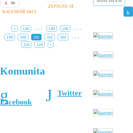
0x
ZEPTEJTE SE
KALENDÁŘ AKCÍ
...
...
«
100
180
190
...
199
200
201
202
203
210
220
»
Komunita
Twitter
Facebook