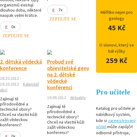
organizmů existují
7x
dlouhou dobu, některé
Měřítko nejen pro
naopak velmi krátce.
geology
ZEPTEJTE SE
45 Kč
0x
ZEPTEJTE SE
O slonovi, který se
bál výšky
259 Kč
2. dětská vědecká
Probuď své
konference
objevitelské geny
na 2. dětské
18.10.2012 -
vědecké
19.10.2012
Kalendář
konferenci
akcí
Pro učitele
19.09.2012
Aktuality
Zajímají tě
přírodovědné a
Zajímají tě
Katalog pro učitele je
technické obory?
přírodovědné a
Chceš na vlastní kůži
nabídkový systém,
technické obory?
zažít vědeckou
kde si
zaregistrovaný
Chceš na vlastní kůži
konferenci?
učitel
může zapůjčit
zažít vědeckou
konferenci?
odborné přístroje,
0x