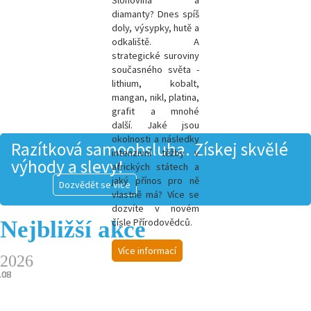
Slonovina a
diamanty? Dnes spíš
doly, výsypky, hutě a
odkaliště. A
strategické suroviny
současného světa -
l
ithium, kobalt,
mangan, nikl, platina,
grafit a mnohé
další.
Jaké jsou
okolnosti a následky
Razítková samoobsluha. Získej skvělé
intenzivní těžby v
výhody a slevy!
afrických státech a
jaký přínos pro ně
Dozvědět se více
vlastně má? Více se
dozvíte v novém
Nejbližší akce
čísle Přírodovědců.
Více informací
2026
.08
.08
.08
.08
.08