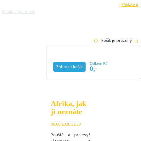
Registrace
Přihlášení
Katalog pro učitele
Zeptejte se přírodovědců
Razítková samoobsluha
Pro média
košík je prázdný
Celkem Kč
Zobrazit košík
0,-
KALENDÁŘ AKCÍ
MAGAZÍN
VIDEO
FOTOGALERIE
KE STAŽENÍ
E-SHOP
Afrika, jak
ji neznáte
08.06.2026 12:33
Pouště a pralesy?