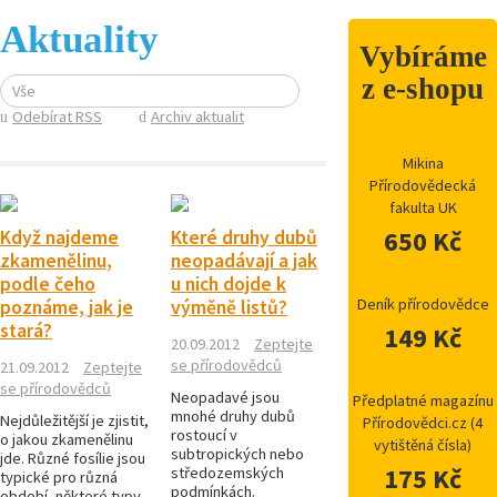
Aktuality
Vybíráme
z e-shopu
Vše
Odebírat RSS
Archiv aktualit
Mikina
Přírodovědecká
fakulta UK
650 Kč
Když najdeme
Které druhy dubů
zkamenělinu,
neopadávají a jak
podle čeho
u nich dojde k
Deník přírodovědce
poznáme, jak je
výměně listů?
stará?
149 Kč
20.09.2012
Zeptejte
se přírodovědců
21.09.2012
Zeptejte
se přírodovědců
Neopadavé jsou
Předplatné magazínu
mnohé druhy dubů
Nejdůležitější je zjistit,
Přírodovědci.cz (4
rostoucí v
o jakou zkamenělinu
vytištěná čísla)
subtropických nebo
jde. Různé fosílie jsou
175 Kč
středozemských
typické pro různá
podmínkách.
období, některé typy