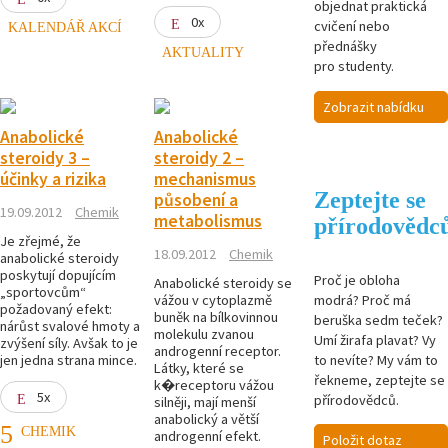
objednat praktická
0x
cvičení nebo
KALENDÁŘ AKCÍ
přednášky
AKTUALITY
pro studenty.
Zobrazit nabídku
Anabolické
Anabolické
steroidy 3 –
steroidy 2 –
účinky a rizika
mechanismus
Zeptejte se
působení a
19.09.2012
Chemik
metabolismus
přírodovědc
Je zřejmé, že
18.09.2012
Chemik
anabolické steroidy
poskytují dopujícím
Proč je obloha
Anabolické steroidy se
„sportovcům“
modrá? Proč má
vážou v cytoplazmě
požadovaný efekt:
buněk na bílkovinnou
beruška sedm teček?
nárůst svalové hmoty a
molekulu zvanou
Umí žirafa plavat? Vy
zvýšení síly. Avšak to je
androgenní receptor.
to nevíte? My vám to
jen jedna strana mince.
Látky, které se
řekneme, zeptejte se
k�receptoru vážou
5x
přírodovědců.
silněji, mají menší
anabolický a větší
CHEMIK
androgenní efekt.
Položit dotaz