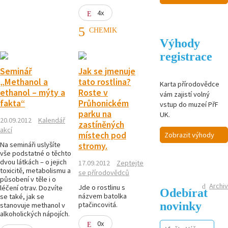
4x
CHEMIK
Výhody
registrace
Seminář
Jak se jmenuje
„Methanol a
tato rostlina?
Karta přírodovědce
ethanol – mýty a
Roste v
vám zajistí volný
fakta“
Průhonickém
vstup do muzeí PřF
parku na
UK.
20.09.2012
Kalendář
zastíněných
akcí
místech pod
Zobrazit výhody
Na semináři uslyšíte
stromy.
vše podstatné o těchto
dvou látkách – o jejich
17.09.2012
Zeptejte
toxicitě, metabolismu a
se přírodovědců
působení v těle i o
Archiv
Jde o rostlinu s
léčení otrav. Dozvíte
Odebírat
názvem batolka
se také, jak se
novinky
ptačincovitá.
stanovuje methanol v
alkoholických nápojích.
0x