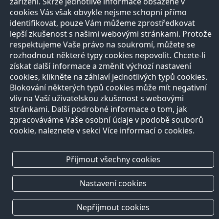
zařízení. Skrze jednotlivé informace obsažené v
cookies Vás však obvykle nejsme schopni přímo
identifikovat, pouze Vám můžeme zprostředkovat
lepší zkušenost s našimi webovými stránkami. Protože
respektujeme Vaše právo na soukromí, můžete se
rozhodnout některé typy cookies nepovolit. Chcete-li
získat další informace a změnit výchozí nastavení
Přírodovědci
Učitelé
E-shop
Kontakt
cookies, klikněte na záhlaví jednotlivých typů cookies.
O projektu
Registrace
Registrace
Blokování některých typů cookies může mít negativní
Pro
Naši partneři
Nabídka služeb
Otevírací doba
vliv na Vaší uživatelskou zkušenost s webovými
média
Razítková
Vše o nákupu
stránkami. Další podrobné informace o tom, jak
Všechny
samoobsluha
Reklamační řád
zpracováváme Vaše osobní údaje v podobě souborů
kontakty
Autoři
cookie, naleznete v sekci Více informací o cookies.
Vědci
Zeptejte se
přírodovědců
FAQ
Přijmout všechny cookies
Výhody registrace
Nastavení cookies
Copyright © 2013, Prirodovedci.cz jsou komunikačním projektem
Přírodovědecké
fakulty
UK v Praze. Vytvořilo
Andweb s.r.o.
Mapa stránek
Nepřijmout cookies