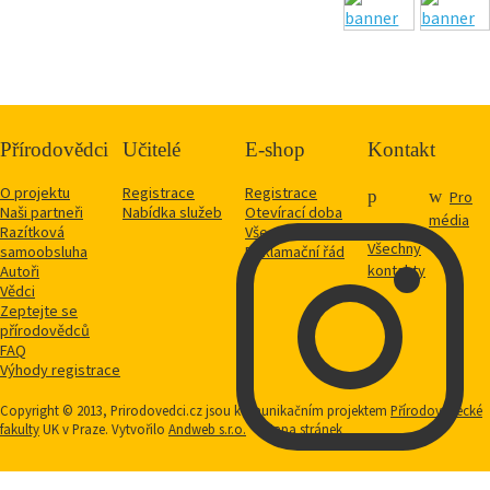
Přírodovědci
Učitelé
E-shop
Kontakt
O projektu
Registrace
Registrace
Pro
Naši partneři
Nabídka služeb
Otevírací doba
média
Razítková
Vše o nákupu
Všechny
samoobsluha
Reklamační řád
kontakty
Autoři
Vědci
Zeptejte se
přírodovědců
FAQ
Výhody registrace
Copyright © 2013, Prirodovedci.cz jsou komunikačním projektem
Přírodovědecké
fakulty
UK v Praze. Vytvořilo
Andweb s.r.o.
Mapa stránek