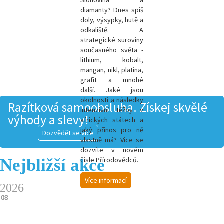
Slonovina a
diamanty? Dnes spíš
doly, výsypky, hutě a
odkaliště. A
strategické suroviny
současného světa -
l
ithium, kobalt,
mangan, nikl, platina,
grafit a mnohé
další.
Jaké jsou
okolnosti a následky
Razítková samoobsluha. Získej skvělé
intenzivní těžby v
výhody a slevy!
afrických státech a
jaký přínos pro ně
Dozvědět se více
vlastně má? Více se
dozvíte v novém
Nejbližší akce
čísle Přírodovědců.
Více informací
2026
.08
.08
.08
.08
.08