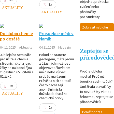
objednat praktická
3x
cvičení nebo
AKTUALITY
přednášky
AKTUALITY
pro studenty.
Zobrazit nabídku
Do hlubin chemie
Prospekce mědi v
po desáté
Namibii
04.11.2025
Aktuality
04.11.2025
Magazín
Zeptejte se
Jubilejního semináře
Pokud se stanete
přírodovědc
pro učitele chemie
geologem, máte jednu
středních škol a jejich
z úžasných možností
žáky se na konci října
objevovat člověkem
Proč je obloha
zúčastnilo 65 učitelů a
málo nebo vůbec
modrá? Proč má
82 žáků.
probádaná území.
Právě na nich se totiž
beruška sedm teček?
často nacházejí
2x
Umí žirafa plavat? Vy
anomální místa
to nevíte? My vám to
AKTUALITY
(ložiska) bohatá na
řekneme, zeptejte se
chemické prvky.
přírodovědců.
2x
Položit dotaz