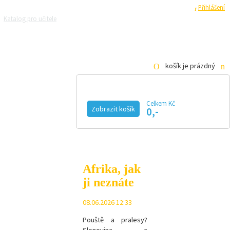
Registrace
Přihlášení
Katalog pro učitele
Zeptejte se přírodovědců
Razítková samoobsluha
Pro média
košík je prázdný
Celkem Kč
Zobrazit košík
0,-
KALENDÁŘ AKCÍ
MAGAZÍN
VIDEO
FOTOGALERIE
KE STAŽENÍ
E-SHOP
Afrika, jak
ji neznáte
08.06.2026 12:33
Pouště a pralesy?