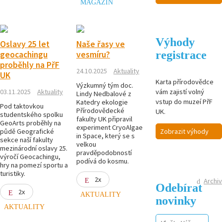
MAGAZÍN
Výhody
Oslavy 25 let
Naše řasy ve
registrace
geocachingu
vesmíru?
proběhly na PřF
24.10.2025
Aktuality
UK
Karta přírodovědce
Výzkumný tým doc.
vám zajistí volný
03.11.2025
Aktuality
Lindy Nedbalové z
vstup do muzeí PřF
Katedry ekologie
Pod taktovkou
Přírodovědecké
UK.
studentského spolku
fakulty UK připravil
GeoArts proběhly na
experiment CryoAlgae
půdě Geografické
Zobrazit výhody
in Space, který se s
sekce naší fakulty
velkou
mezinárodní oslavy 25.
pravděpodobností
výročí Geocachingu,
podívá do kosmu.
hry na pomezí sportu a
turistiky.
2x
Archiv
Odebírat
2x
AKTUALITY
novinky
AKTUALITY