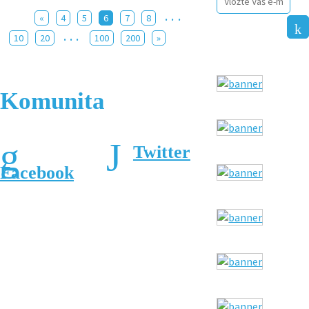
...
«
4
5
6
7
8
...
10
20
100
200
»
Komunita
Twitter
Facebook