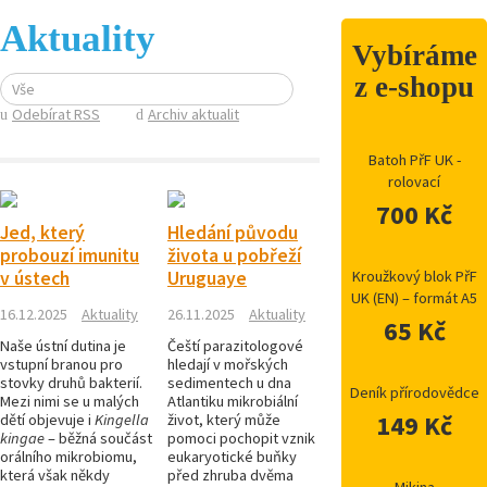
Aktuality
Vybíráme
z e-shopu
Vše
Odebírat RSS
Archiv aktualit
Batoh PřF UK -
rolovací
700 Kč
Jed, který
Hledání původu
probouzí imunitu
života u pobřeží
v ústech
Uruguaye
Kroužkový blok PřF
UK (EN) – formát A5
16.12.2025
Aktuality
26.11.2025
Aktuality
65 Kč
Naše ústní dutina je
Čeští parazitologové
vstupní branou pro
hledají v mořských
stovky druhů bakterií.
sedimentech u dna
Deník přírodovědce
Mezi nimi se u malých
Atlantiku mikrobiální
149 Kč
dětí objevuje i
Kingella
život, který může
kingae
– běžná součást
pomoci pochopit vznik
orálního mikrobiomu,
eukaryotické buňky
která však někdy
před zhruba dvěma