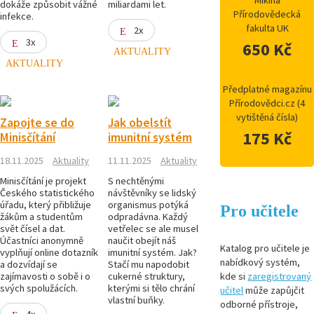
Mikina
dokáže způsobit vážné
miliardami let.
Přírodovědecká
infekce.
fakulta UK
2x
3x
650 Kč
AKTUALITY
AKTUALITY
Předplatné magazínu
Přírodovědci.cz (4
vytištěná čísla)
Zapojte se do
Jak obelstít
175 Kč
Minisčítání
imunitní systém
18.11.2025
Aktuality
11.11.2025
Aktuality
Minisčítání je projekt
S nechtěnými
Českého statistického
návštěvníky se lidský
úřadu, který přibližuje
organismus potýká
Pro učitele
žákům a studentům
odpradávna. Každý
svět čísel a dat.
vetřelec se ale musel
Účastníci anonymně
naučit obejít náš
Katalog pro učitele je
vyplňují online dotazník
imunitní systém. Jak?
nabídkový systém,
a dozvídají se
Stačí mu napodobit
zajímavosti o sobě i o
cukerné struktury,
kde si
zaregistrovaný
svých spolužácích.
kterými si tělo chrání
učitel
může zapůjčit
vlastní buňky.
odborné přístroje,
4x