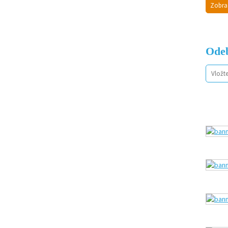
Zobra
Odeb