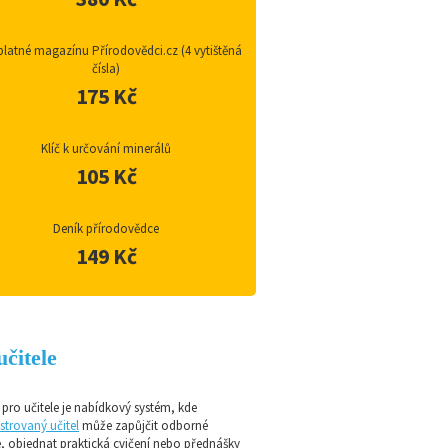
latné magazínu Přírodovědci.cz (4 vytištěná
čísla)
175 Kč
Klíč k určování minerálů
105 Kč
Deník přírodovědce
149 Kč
učitele
pro učitele je nabídkový systém, kde
strovaný učitel
může zapůjčit odborné
e, objednat praktická cvičení nebo přednášky