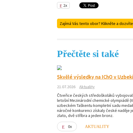
2x
Zajímá Vás tento obor? Klikněte a dozvíte
Přečtěte si také
Skvělé výsledky na IChO v Uzbek
21.07.2026
Aktuality
Čtveřice českých středoškoláků vybojoval
letošní Mezinárodní chemické olympiádě (I
uzbeckém Taškentu kompletní sadu medailí
náročné konkurenci získaly české naděje 
zlato, dvě stříbra a jeden bronz.
0x
AKTUALITY