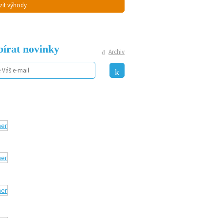
zit výhody
írat novinky
Archiv