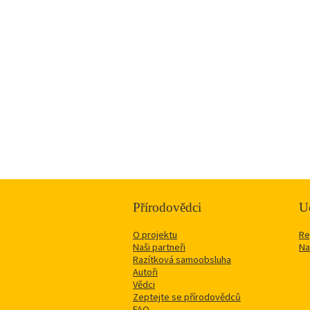
Přírodovědci
Uč
O projektu
Re
Naši partneři
Na
Razítková samoobsluha
Autoři
Vědci
Zeptejte se přírodovědců
FAQ