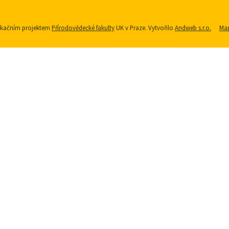
nikačním projektem
Přírodovědecké fakulty
UK v Praze. Vytvořilo
Andweb s.r.o.
Map