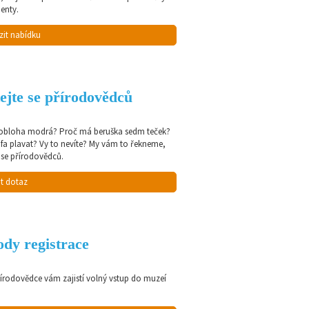
enty.
zit nabídku
ejte se přírodovědců
 obloha modrá? Proč má beruška sedm teček?
afa plavat? Vy to nevíte? My vám to řekneme,
 se přírodovědců.
t dotaz
dy registrace
řírodovědce vám zajistí volný vstup do muzeí