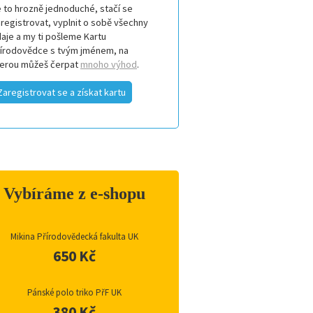
 to hrozně jednoduché, stačí se
registrovat, vyplnit o sobě všechny
aje a my ti pošleme Kartu
řírodovědce s tvým jménem, na
terou můžeš čerpat
mnoho výhod
.
Zaregistrovat se a získat kartu
Vybíráme z e-shopu
Mikina Přírodovědecká fakulta UK
650 Kč
Pánské polo triko PřF UK
380 Kč