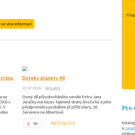
Předp
 se více informací
istánu
Doteky planety #8
21.07.2026
Aktuality
a na
Osmý díl přírodovědného seriálu Petra Jana
ChO) v
Juračky má název Tajemné druhy živočichů a jeho
Pro 
. V
předpremiéra proběhne již příští úterý, 28.
jedno
července na Albertově.
Katalog 
0x
AKTUALITY
si
zaregi
přístroj