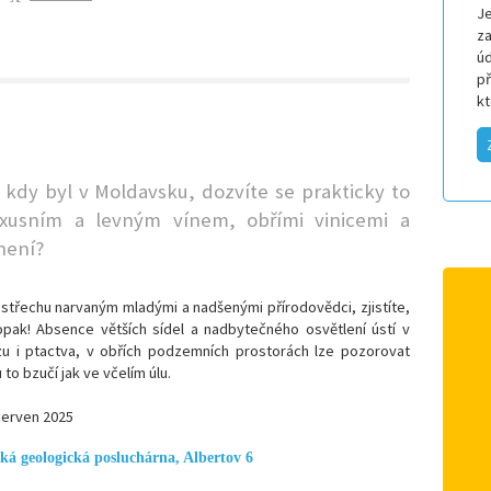
Je
za
úd
p
k
o kdy byl v Moldavsku, dozvíte se prakticky to
uxusním a levným vínem, obřími vinicemi a
není?
třechu narvaným mladými a nadšenými přírodovědci, zjistíte,
pak! Absence větších sídel a nadbytečného osvětlení ústí v
u i ptactva, v obřích podzemních prostorách lze pozorovat
 bzučí jak ve včelím úlu.
červen 2025
ká geologická posluchárna, Albertov 6