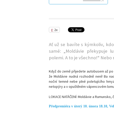
2x
Ať už se bavíte s kýmkoliv, kd
samé: „Moldávie překypuje l
polemi. A to je všechno!“ Nebo 
Když do země přijedete autobusem až po s
že Moldávie nudná rozhodně není! Ba nao
noční temné nebe plné poletujícího hmyz
netopýry a v opuštěném vápencovém lomu to
LOKACE NATÁČENÍ: Moldávie a Rumunsko, 
Předpremiéra v úterý 10. února 18.10, Vel