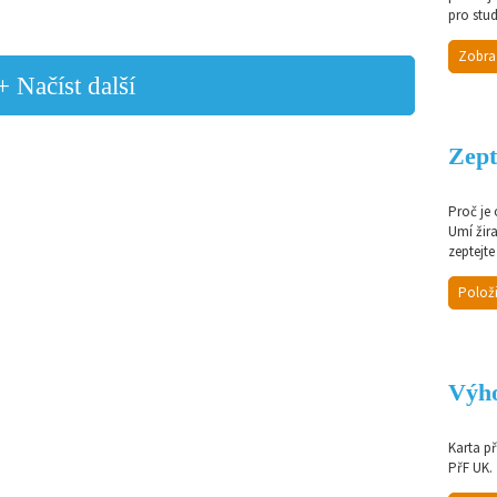
pro stud
Zobra
+ Načíst další
Zept
Proč je
Umí žir
zeptejte
Položi
Výho
Karta p
PřF UK.