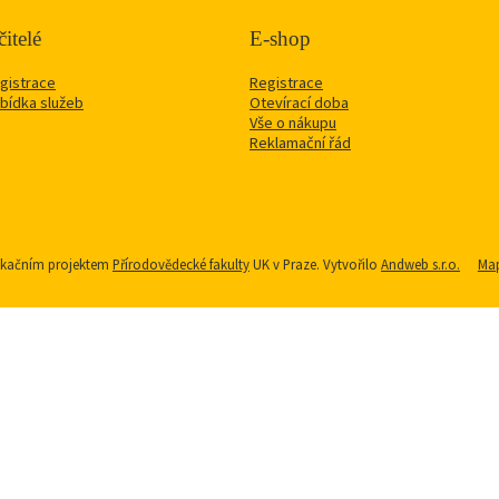
itelé
E-shop
gistrace
Registrace
bídka služeb
Otevírací doba
Vše o nákupu
Reklamační řád
nikačním projektem
Přírodovědecké fakulty
UK v Praze. Vytvořilo
Andweb s.r.o.
Map