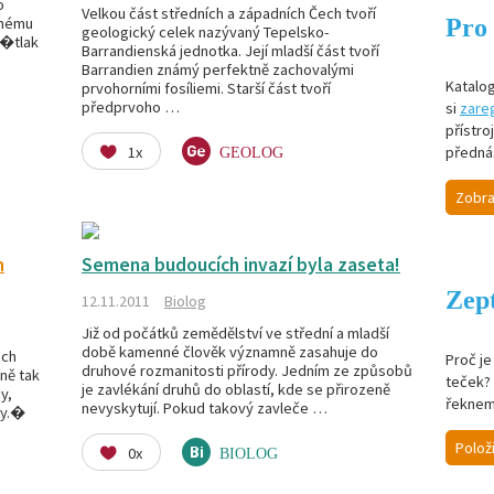
o
Velkou část středních a západních Čech tvoří
Pro 
anému
geologický celek nazývaný Tepelsko-
v�tlak
Barrandienská jednotka. Její mladší část tvoří
Barrandien známý perfektně zachovalými
Katalog
prvohorními fosíliemi. Starší část tvoří
předprvoho …
si
zareg
přístro
1x
předná
GEOLOG
Zobra
m
Semena budoucích invazí byla zaseta!
Zept
12.11.2011
Biolog
Již od počátků zemědělství ve střední a mladší
době kamenné člověk významně zasahuje do
ech
Proč j
druhové rozmanitosti přírody. Jedním ze způsobů
jně tak
teček? 
je zavlékání druhů do oblastí, kde se přirozeně
y,
řeknem
nevyskytují. Pokud takový zavleče …
ty.�
Polož
0x
BIOLOG