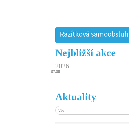
Razítková samoobsluha.
Nejbližší akce
2026
07.08
07.08
07.08
07.08
07.08
Aktuality
Vše