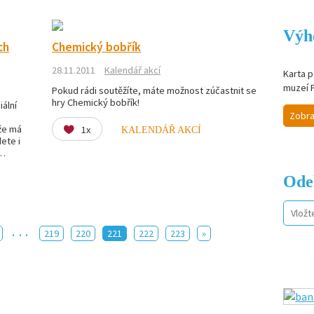
Výh
ch
Chemický bobřík
28.11.2011
Kalendář akcí
Karta p
muzeí 
Pokud rádi soutěžíte, máte možnost zúčastnit se
hry Chemický bobřík!
ální
Zobra
že má
1x
KALENDÁŘ AKCÍ
dete i
 …
Ode
...
219
220
221
222
223
»