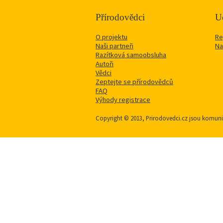
Přírodovědci
Uč
O projektu
Re
Naši partneři
Na
Razítková samoobsluha
Autoři
Vědci
Zeptejte se přírodovědců
FAQ
Výhody registrace
Copyright © 2013, Prirodovedci.cz jsou komu