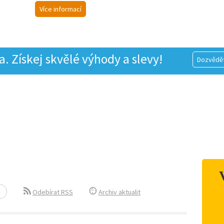
Více informací
 Získej skvělé výhody a slevy!
Dozvědět
Odebírat RSS
Archiv aktualit