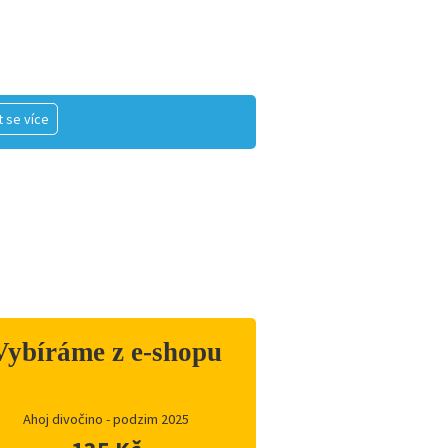
 se více
Vybíráme z e-shopu
Ahoj divočino - podzim 2025