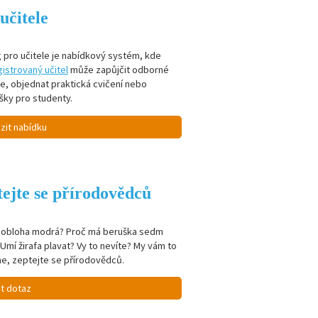
učitele
 pro učitele je nabídkový systém, kde
istrovaný učitel
může zapůjčit odborné
je, objednat praktická cvičení nebo
šky pro studenty.
zit nabídku
ejte se přírodovědců
e obloha modrá? Proč má beruška sedm
Umí žirafa plavat? Vy to nevíte? My vám to
e, zeptejte se přírodovědců.
it dotaz