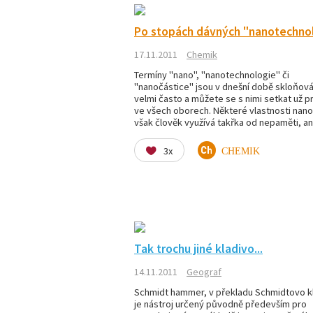
Po stopách dávných "nanotechno
17.11.2011
Chemik
Termíny "nano", "nanotechnologie" či
"nanočástice" jsou v dnešní době skloňov
velmi často a můžete se s nimi setkat už p
ve všech oborech. Některé vlastnosti nano
však člověk využívá takřka od nepaměti, a
3x
CHEMIK
Tak trochu jiné kladivo...
14.11.2011
Geograf
Schmidt hammer, v překladu Schmidtovo k
je nástroj určený původně především pro