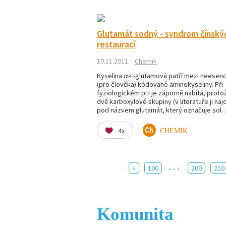
Glutamát sodný - syndrom čínský
restaurací
10.11.2011
Chemik
Kyselina α-L-glutamová patří mezi neesenci
(pro člověka) kódované aminokyseliny. Při
fyziologickém pH je záporně nabitá, proto
dvě karboxylové skupiny (v literatuře ji naj
pod názvem glutamát, který označuje sol
4x
CHEMIK
...
«
100
200
210
Komunita