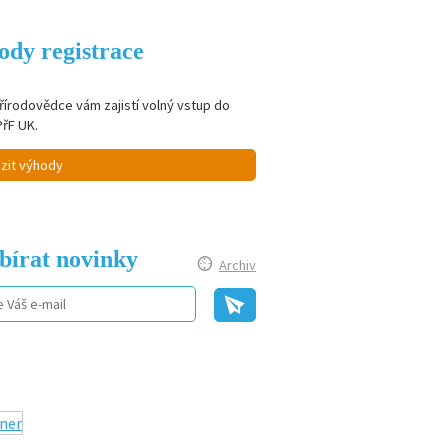
ody registrace
řírodovědce vám zajistí volný vstup do
PřF UK.
zit výhody
bírat novinky
Archiv