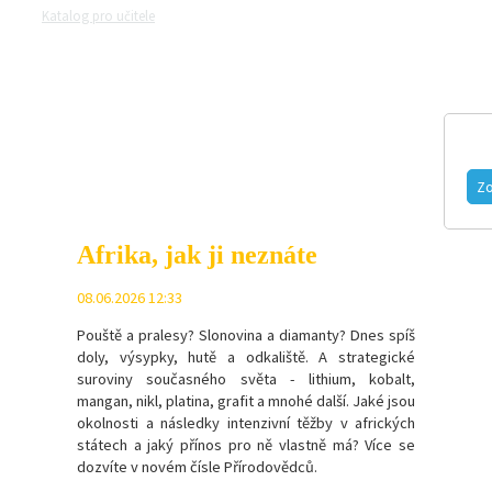
Katalog pro učitele
Zeptejte se přírodovědců
Razítková samoobsluh
MAGAZÍN
VIDEO
FOTOGALERIE
Zo
Afrika, jak ji neznáte
08.06.2026 12:33
Pouště a pralesy? Slonovina a diamanty? Dnes spíš
doly, výsypky, hutě a odkaliště. A strategické
suroviny současného světa - l
ithium, kobalt,
mangan, nikl, platina, grafit a mnohé další.
Jaké jsou
okolnosti a následky intenzivní těžby v afrických
státech a jaký přínos pro ně vlastně má? Více se
dozvíte v novém čísle Přírodovědců.