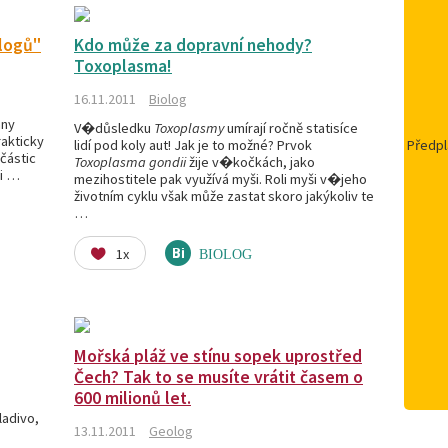
logů"
Kdo může za dopravní nehody?
Toxoplasma!
16.11.2011
Biolog
ány
V�důsledku
Toxoplasmy
umírají ročně statisíce
rakticky
lidí pod koly aut! Jak je to možné? Prvok
Předpl
částic
Toxoplasma gondii
žije v�kočkách, jako
ni …
mezihostitele pak využívá myši. Roli myši v�jeho
životním cyklu však může zastat skoro jakýkoliv te
…
1x
BIOLOG
Mořská pláž ve stínu sopek uprostřed
Čech? Tak to se musíte vrátit časem o
600 milionů let.
ladivo,
13.11.2011
Geolog