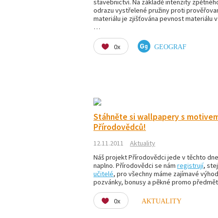
stavebnictví. Na základě intenzity zpětnéh
odrazu vystřelené pružiny proti prověřov
materiálu je zjišťována pevnost materiálu 
…
0x
GEOGRAF
Stáhněte si wallpapery s motive
Přírodovědců!
12.11.2011
Aktuality
Náš projekt Přírodovědci jede v těchto dn
naplno. Přírodovědci se nám
registrují
, ste
učitelé
, pro všechny máme zajímavé výhod
pozvánky, bonusy a pěkné promo předmě
0x
AKTUALITY