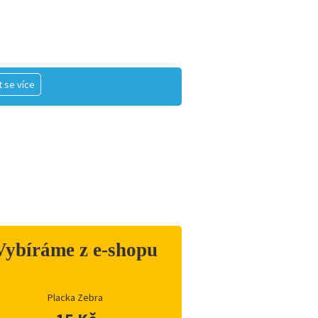
 se více
Vybíráme z e-shopu
Placka Zebra