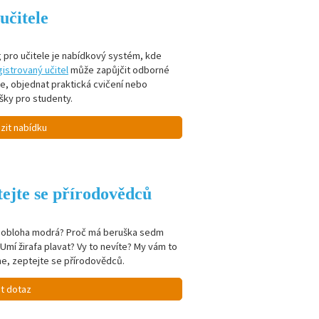
učitele
 pro učitele je nabídkový systém, kde
istrovaný učitel
může zapůjčit odborné
je, objednat praktická cvičení nebo
šky pro studenty.
zit nabídku
ejte se přírodovědců
e obloha modrá? Proč má beruška sedm
Umí žirafa plavat? Vy to nevíte? My vám to
e, zeptejte se přírodovědců.
it dotaz