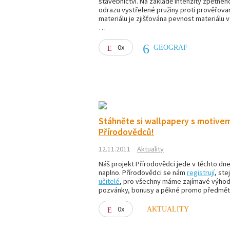
stavebnictví. Na základě intenzity zpětnéh
odrazu vystřelené pružiny proti prověřov
materiálu je zjišťována pevnost materiálu 
…
0x
GEOGRAF
Stáhněte si wallpapery s motive
Přírodovědců!
12.11.2011
Aktuality
Náš projekt Přírodovědci jede v těchto dn
naplno. Přírodovědci se nám
registrují
, ste
učitelé
, pro všechny máme zajímavé výhod
pozvánky, bonusy a pěkné promo předmě
0x
AKTUALITY