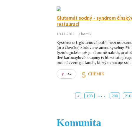
Glutamát sodný - syndrom čínský
restaurací
10.11.2011
Chemik
Kyselina α-L-glutamová patří mezi neesenci
(pro člověka) kódované aminokyseliny. Při
fyziologickém pH je záporně nabitá, proto
dvě karboxylové skupiny (v literatuře ji naj
pod názvem glutamát, který označuje sol
4x
CHEMIK
...
«
100
200
210
Komunita