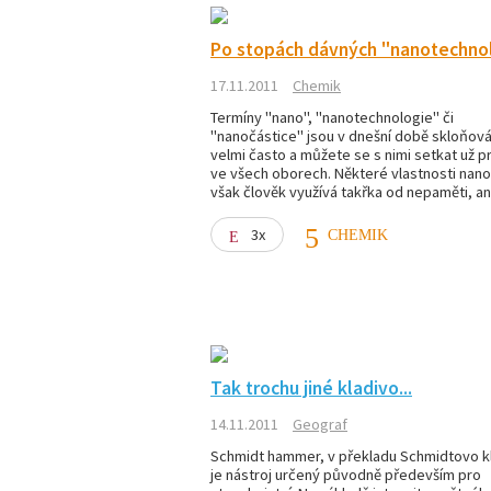
Po stopách dávných "nanotechno
17.11.2011
Chemik
Termíny "nano", "nanotechnologie" či
"nanočástice" jsou v dnešní době skloňov
velmi často a můžete se s nimi setkat už p
ve všech oborech. Některé vlastnosti nano
však člověk využívá takřka od nepaměti, a
3x
CHEMIK
Tak trochu jiné kladivo...
14.11.2011
Geograf
Schmidt hammer, v překladu Schmidtovo k
je nástroj určený původně především pro