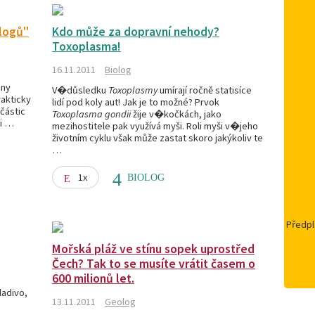
logů"
Kdo může za dopravní nehody?
Toxoplasma!
16.11.2011
Biolog
ány
V�důsledku
Toxoplasmy
umírají ročně statisíce
rakticky
lidí pod koly aut! Jak je to možné? Prvok
částic
Toxoplasma gondii
žije v�kočkách, jako
ni …
mezihostitele pak využívá myši. Roli myši v�jeho
životním cyklu však může zastat skoro jakýkoliv te
…
1x
BIOLOG
Předpl
Mořská pláž ve stínu sopek uprostřed
Čech? Tak to se musíte vrátit časem o
600 milionů let.
ladivo,
13.11.2011
Geolog