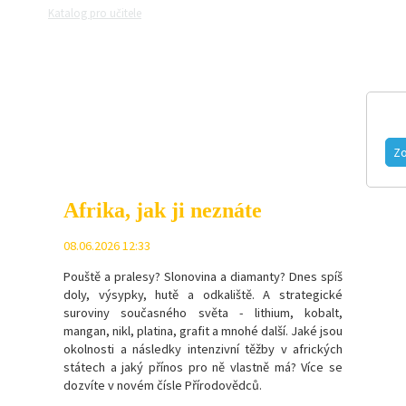
Katalog pro učitele
Zeptejte se přírodovědců
Razítková samoobslu
MAGAZÍN
VIDEO
FOTOGALERIE
Zo
Afrika, jak ji neznáte
08.06.2026 12:33
Pouště a pralesy? Slonovina a diamanty? Dnes spíš
doly, výsypky, hutě a odkaliště. A strategické
suroviny současného světa - l
ithium, kobalt,
mangan, nikl, platina, grafit a mnohé další.
Jaké jsou
okolnosti a následky intenzivní těžby v afrických
státech a jaký přínos pro ně vlastně má? Více se
dozvíte v novém čísle Přírodovědců.