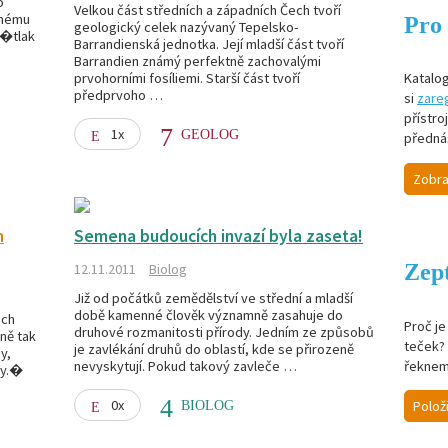
o
Velkou část středních a západních Čech tvoří
anému
Pro 
geologický celek nazývaný Tepelsko-
v�tlak
Barrandienská jednotka. Její mladší část tvoří
Barrandien známý perfektně zachovalými
prvohorními fosíliemi. Starší část tvoří
Katalog
předprvoho …
si
zareg
přístro
1x
GEOLOG
předná
Zobra
m
Semena budoucích invazí byla zaseta!
Zept
12.11.2011
Biolog
Již od počátků zemědělství ve střední a mladší
době kamenné člověk významně zasahuje do
ech
Proč j
druhové rozmanitosti přírody. Jedním ze způsobů
jně tak
teček? 
je zavlékání druhů do oblastí, kde se přirozeně
y,
řeknem
nevyskytují. Pokud takový zavleče …
ty.�
0x
Polož
BIOLOG