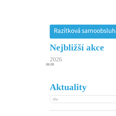
Razítková samoobsluha.
Nejbližší akce
2026
06.08
06.08
06.08
06.08
06.08
Aktuality
Vše