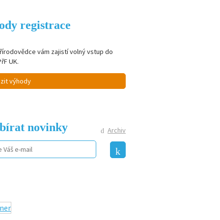
ody registrace
řírodovědce vám zajistí volný vstup do
PřF UK.
zit výhody
bírat novinky
Archiv