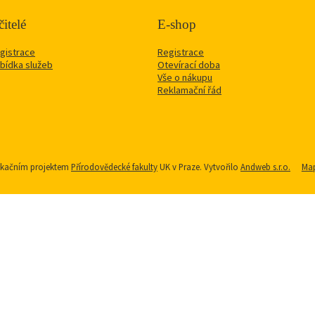
itelé
E-shop
gistrace
Registrace
bídka služeb
Otevírací doba
Vše o nákupu
Reklamační řád
nikačním projektem
Přírodovědecké fakulty
UK v Praze. Vytvořilo
Andweb s.r.o.
Map