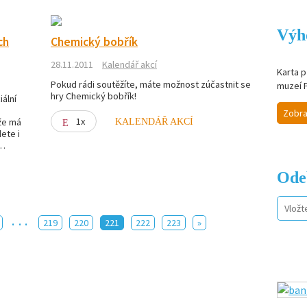
Výh
ch
Chemický bobřík
28.11.2011
Kalendář akcí
Karta p
Pokud rádi soutěžíte, máte možnost zúčastnit se
muzeí 
hry Chemický bobřík!
ální
Zobra
1x
že má
KALENDÁŘ AKCÍ
dete i
 …
Ode
...
219
220
221
222
223
»