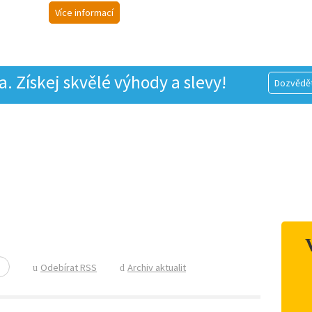
Více informací
 Získej skvělé výhody a slevy!
Dozvědět
Odebírat RSS
Archiv aktualit