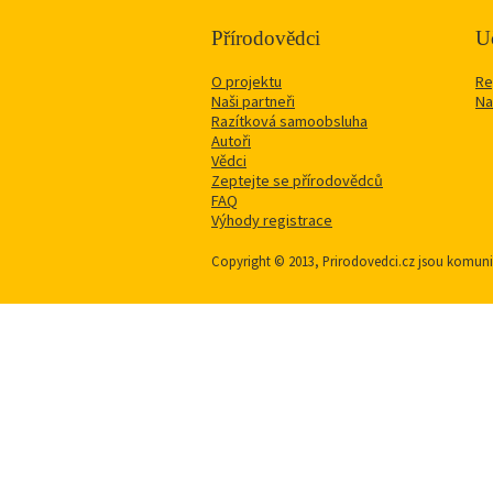
Přírodovědci
Uč
O projektu
Re
Naši partneři
Na
Razítková samoobsluha
Autoři
Vědci
Zeptejte se přírodovědců
FAQ
Výhody registrace
Copyright © 2013, Prirodovedci.cz jsou komu