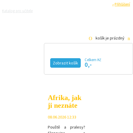
Registrace
Přihlášení
Katalog pro učitele
Zeptejte se přírodovědců
Razítková samoobsluha
Pro média
košík je prázdný
Celkem Kč
Zobrazit košík
0,-
KALENDÁŘ AKCÍ
MAGAZÍN
VIDEO
FOTOGALERIE
KE STAŽENÍ
E-SHOP
Afrika, jak
ji neznáte
08.06.2026 12:33
Pouště a pralesy?