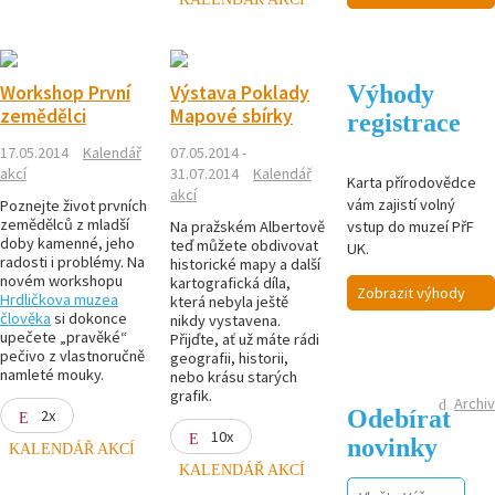
Výhody
Workshop První
Výstava Poklady
zemědělci
Mapové sbírky
registrace
17.05.2014
Kalendář
07.05.2014 -
akcí
31.07.2014
Kalendář
Karta přírodovědce
akcí
vám zajistí volný
Poznejte život prvních
zemědělců z mladší
vstup do muzeí PřF
Na pražském Albertově
doby kamenné, jeho
teď můžete obdivovat
UK.
radosti i problémy. Na
historické mapy a další
novém workshopu
kartografická díla,
Zobrazit výhody
Hrdličkova muzea
která nebyla ještě
člověka
si dokonce
nikdy vystavena.
upečete „pravěké“
Přijďte, ať už máte rádi
pečivo z vlastnoručně
geografii, historii,
namleté mouky.
nebo krásu starých
grafik.
Archiv
Odebírat
2x
10x
novinky
KALENDÁŘ AKCÍ
KALENDÁŘ AKCÍ