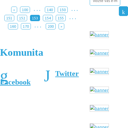
...
...
«
100
140
150
...
151
152
153
154
155
...
160
170
200
»
Komunita
Twitter
Facebook