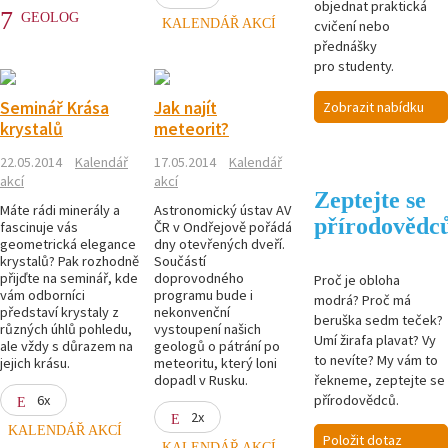
objednat praktická
GEOLOG
KALENDÁŘ AKCÍ
cvičení nebo
přednášky
pro studenty.
Seminář Krása
Jak najít
Zobrazit nabídku
krystalů
meteorit?
22.05.2014
Kalendář
17.05.2014
Kalendář
akcí
akcí
Zeptejte se
Máte rádi minerály a
Astronomický ústav AV
přírodovědc
fascinuje vás
ČR v Ondřejově pořádá
geometrická elegance
dny otevřených dveří.
krystalů? Pak rozhodně
Součástí
přijďte na seminář, kde
doprovodného
Proč je obloha
vám odborníci
programu bude i
modrá? Proč má
představí krystaly z
nekonvenční
beruška sedm teček?
různých úhlů pohledu,
vystoupení našich
Umí žirafa plavat? Vy
ale vždy s důrazem na
geologů o pátrání po
to nevíte? My vám to
jejich krásu.
meteoritu, který loni
řekneme, zeptejte se
dopadl v Rusku.
přírodovědců.
6x
2x
KALENDÁŘ AKCÍ
Položit dotaz
KALENDÁŘ AKCÍ