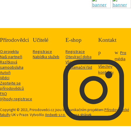
Přírodovědci
Učitelé
E-shop
Kontakt
O projektu
Registrace
Registrace
Pro
Naši partneři
Nabídka služeb
Otevírací doba
média
Razítková
Vše o nákupu
Všechny
samoobsluha
Reklamační řád
kontakty
Autoři
Vědci
Zeptejte se
přírodovědců
FAQ
Výhody registrace
Copyright © 2013, Prirodovedci.cz jsou komunikačním projektem
Přírodovědecké
fakulty
UK v Praze. Vytvořilo
Andweb s.r.o.
Mapa stránek