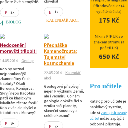
Předplatné magazínu
člověka!
pošlete živé hlemýždě.
Přírodovědci.cz (4
vytištěná čísla)
1x
3x
175 Kč
KALENDÁŘ AKCÍ
BIOLOG
Mikina PřF UK se
znakem stromu (a
Nedocenění
Přednáška
pečetí UK)
moravští trilobiti
Kamenožrouta:
650 Kč
Tajemství
14.05.2014
Geolog
kosmochemie
Kdo by neznal
22.05.2014
Kalendář
nejpopulárnější
akcí
zkameněliny Čech –
trilobity? Okolí
Pro učitele
Geologové přispívají
Berouna, Koněprus,
nejen k výzkumu Země,
Skryjí nebo Radotína
ale i vesmíru. Co nám
patří ke klasickým
geologie dokáže říci o
Katalog pro učitele je
lokalitám těchto fosilií.
vzniku naší planety,
nabídkový systém,
Kdo z vás ale slyšel o
sluneční soustavy a
trilobitech z Moravy?
kde si
zaregistrovaný
celého kosmu?
učitel
může zapůjčit
9x
odborné přístroje,
2x