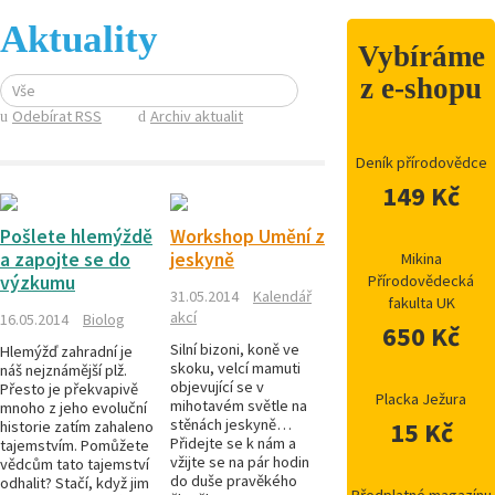
Aktuality
Vybíráme
z e-shopu
Vše
Odebírat RSS
Archiv aktualit
Deník přírodovědce
149 Kč
Pošlete hlemýždě
Workshop Umění z
a zapojte se do
jeskyně
Mikina
výzkumu
Přírodovědecká
31.05.2014
Kalendář
fakulta UK
akcí
16.05.2014
Biolog
650 Kč
Silní bizoni, koně ve
Hlemýžď zahradní je
skoku, velcí mamuti
náš nejznámější plž.
objevující se v
Přesto je překvapivě
Placka Ježura
mihotavém světle na
mnoho z jeho evoluční
stěnách jeskyně…
15 Kč
historie zatím zahaleno
Přidejte se k nám a
tajemstvím. Pomůžete
vžijte se na pár hodin
vědcům tato tajemství
do duše pravěkého
odhalit? Stačí, když jim