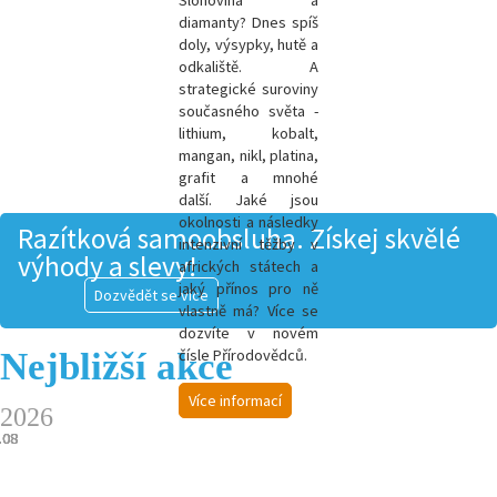
Slonovina a
diamanty? Dnes spíš
doly, výsypky, hutě a
odkaliště. A
strategické suroviny
současného světa -
l
ithium, kobalt,
mangan, nikl, platina,
grafit a mnohé
další.
Jaké jsou
okolnosti a následky
Razítková samoobsluha. Získej skvělé
intenzivní těžby v
výhody a slevy!
afrických státech a
jaký přínos pro ně
Dozvědět se více
vlastně má? Více se
dozvíte v novém
Nejbližší akce
čísle Přírodovědců.
Více informací
2026
.08
.08
.08
.08
.08