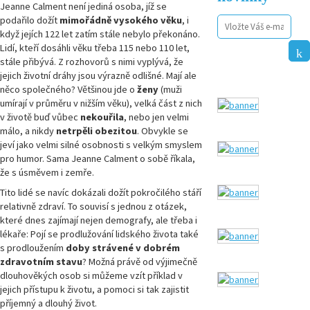
Jeanne Calment není jediná osoba, jíž se
podařilo dožít
mimořádně vysokého věku
, i
když jejích 122 let zatím stále nebylo překonáno.
Lidí, kteří dosáhli věku třeba 115 nebo 110 let,
stále přibývá. Z rozhovorů s nimi vyplývá, že
jejich životní dráhy jsou výrazně odlišné. Mají ale
něco společného? Většinou jde o
ženy
(muži
umírají v průměru v nižším věku), velká část z nich
v životě buď vůbec
nekouřila
, nebo jen velmi
málo, a nikdy
netrpěli obezitou
. Obvykle se
jeví jako velmi silné osobnosti s velkým smyslem
pro humor. Sama Jeanne Calment o sobě říkala,
že s úsměvem i zemře.
Tito lidé se navíc dokázali dožít pokročilého stáří
relativně zdraví. To souvisí s jednou z otázek,
které dnes zajímají nejen demografy, ale třeba i
lékaře: Pojí se prodlužování lidského života také
s prodloužením
doby strávené
v dobrém
zdravotním stavu
? Možná právě od výjimečně
dlouhověkých osob si můžeme vzít příklad v
jejich přístupu k životu, a pomoci si tak zajistit
příjemný a dlouhý život.