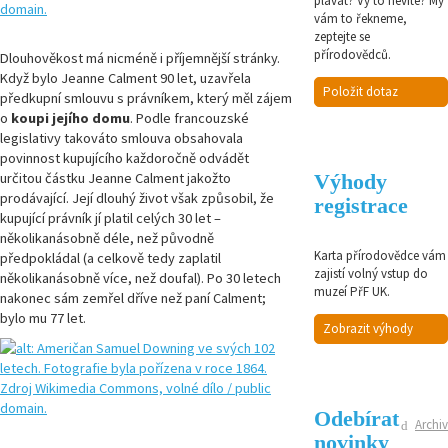
plavat? Vy to nevíte? My
vám to řekneme,
zeptejte se
přírodovědců.
Dlouhověkost má nicméně i příjemnější stránky.
Když bylo Jeanne Calment 90 let, uzavřela
Položit dotaz
předkupní smlouvu s právníkem, který měl zájem
o
koupi jejího domu
. Podle francouzské
legislativy takováto smlouva obsahovala
povinnost kupujícího každoročně odvádět
Výhody
určitou částku Jeanne Calment jakožto
prodávající. Její dlouhý život však způsobil, že
registrace
kupující právník jí platil celých 30 let –
několikanásobně déle, než původně
Karta přírodovědce vám
předpokládal (a celkově tedy zaplatil
zajistí volný vstup do
několikanásobně více, než doufal). Po 30 letech
muzeí PřF UK.
nakonec sám zemřel dříve než paní Calment;
bylo mu 77 let.
Zobrazit výhody
Odebírat
Archiv
novinky