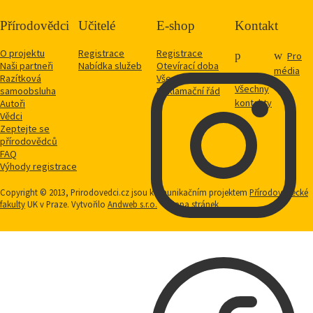
Přírodovědci
Učitelé
E-shop
Kontakt
O projektu
Registrace
Registrace
Pro
Naši partneři
Nabídka služeb
Otevírací doba
média
Razítková
Vše o nákupu
Všechny
samoobsluha
Reklamační řád
kontakty
Autoři
Vědci
Zeptejte se
přírodovědců
FAQ
Výhody registrace
Copyright © 2013, Prirodovedci.cz jsou komunikačním projektem
Přírodovědecké
fakulty
UK v Praze. Vytvořilo
Andweb s.r.o.
Mapa stránek