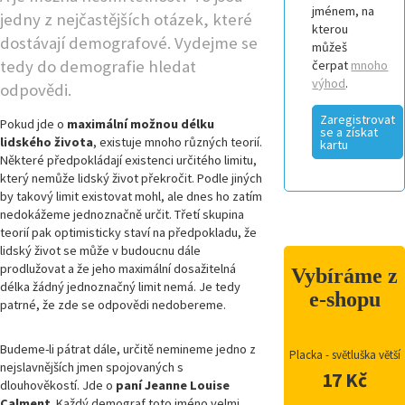
jménem, na
jedny z nejčastějších otázek, které
kterou
dostávají demografové. Vydejme se
můžeš
tedy do demografie hledat
čerpat
mnoho
výhod
.
odpovědi.
Zaregistrovat
Pokud jde o
maximální možnou délku
se a získat
lidského života
, existuje mnoho různých teorií.
kartu
Některé předpokládají existenci určitého limitu,
který nemůže lidský život překročit. Podle jiných
by takový limit existovat mohl, ale dnes ho zatím
nedokážeme jednoznačně určit. Třetí skupina
teorií pak optimisticky staví na předpokladu, že
lidský život se může v budoucnu dále
prodlužovat a že jeho maximální dosažitelná
Vybíráme z
délka žádný jednoznačný limit nemá. Je tedy
e-shopu
patrné, že zde se odpovědi nedobereme.
Budeme-li pátrat dále, určitě nemineme jedno z
Placka - světluška větší
nejslavnějších jmen spojovaných s
17 Kč
dlouhověkostí. Jde o
paní Jeanne Louise
Calment
. Každý demograf toto jméno velmi