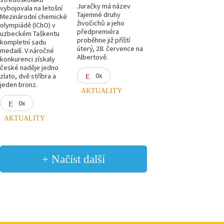
Juračky má název
vybojovala na letošní
Tajemné druhy
Mezinárodní chemické
živočichů a jeho
olympiádě (IChO) v
předpremiéra
uzbeckém Taškentu
proběhne již příští
kompletní sadu
úterý, 28. července na
medailí. V náročné
Albertově.
konkurenci získaly
české naděje jedno
0x
zlato, dvě stříbra a
jeden bronz.
AKTUALITY
0x
AKTUALITY
+ Načíst další