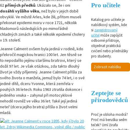
Pro učitele
62
přímých předků
. Ukázalo se, že i oni
dosáhli vyššího věku
, než bylo v jejich době
obvyklé. Ve městě Arles, kde žili, přitom museli
Katalog pro učitele je
překonat epidemii moru v roce 1721, několik
nabídkový systém, kde
hladomorů následujících po mimořádně
si
zaregistrovaný
chladných zimách a také několik epidemií cholery
učitel
může zapůjčit
v 19. století.
odborné přístroje,
objednat praktická
Jeanne Calment ovšem byla jediná v rodině, kdo
cvičení nebo přednášky
překročil magickou hranici 100 let. Jen těsně se
pro studenty.
to nepodařilo jejímu staršímu bratrovi, který se
dožil 97 let. Je však otázkou, zda takto dlouhý
Zobrazit nabídku
život je vždy příjemný. Jeanne Calment přišla za
svého života o manžela, jemuž bylo 74 let, i o své
jediné dítě, dceru Yvonne, která zemřela v
pouhých 36 letech. Roku 1963 ztratila dokonce i
Zeptejte se
jediného vnuka – zahynul při motocyklové
přírodovědců
nehodě rovněž ve věku 36 let. Také její jediná
neteř (dcera jejího bratra) přišla o život velmi
mladá.
Proč je obloha modrá?
Proč má beruška sedm
teček? Umí žirafa