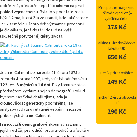
dobře zná, přestože nepatřilo nikomu na první
Předplatné magazínu
pohled výjimečnému. Byla to v podstatě zcela
Přírodovědci.cz (4
běžná žena, která žila ve Francii, kde také v roce
vytištěná čísla)
1997 zemřela. Přesto drží významné prvenství –
175 Kč
je člověkem, jenž dosáhl dosud nejvyšší
(skutečně potvrzené) délky života.
Mikina Přírodovědecká
fakulta UK
650 Kč
Jeanne Calment se narodila 21. února 1875 a
Deník přírodovědce
zemřela 4. srpna 1997, tedy v úctyhodném věku
149 Kč
122 let, 5 měsíců a 14 dní
. Díky tomu se stala
předmětem výzkumu nejen demografů. Pokud
bychom například chtěli zjistit, zda je
Tričko "Zvířecí abeceda
dlouhověkost geneticky podmíněna, lze
- L"
analyzovat data o relativně velkém množství
290 Kč
příbuzných Jeanne Calment.
Francouzští demografové zkoumali záznamy
jejích rodičů, prarodičů, praprarodičů a předků v
dalších dvou ještě starších generacích – celkem