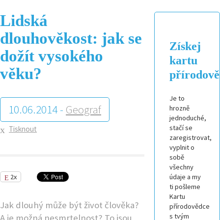
Lidská
dlouhověkost: jak se
Získej
dožít vysokého
kartu
věku?
přírodov
Je to
10.06.2014 -
Geograf
hrozně
jednoduché,
stačí se
Tisknout
zaregistrovat,
vyplnit o
sobě
všechny
2x
údaje a my
ti pošleme
Kartu
Jak dlouhý může být život člověka?
přírodovědce
s tvým
A je možná nesmrtelnost? To jsou