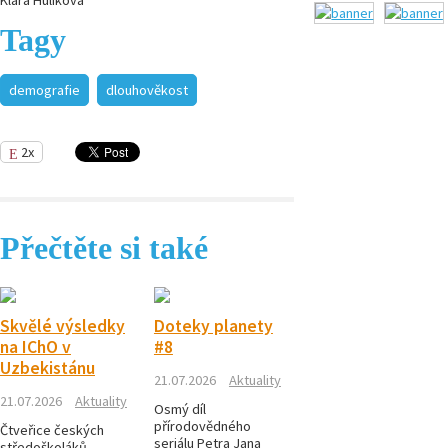
Tagy
demografie
dlouhověkost
2x
Přečtěte si také
Skvělé výsledky
Doteky planety
na IChO v
#8
Uzbekistánu
21.07.2026
Aktuality
21.07.2026
Aktuality
Osmý díl
přírodovědného
Čtveřice českých
seriálu Petra Jana
středoškoláků