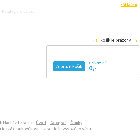
Registrace
Přihlášení
Katalog pro učitele
Zeptejte se přírodovědců
Razítková samoobsluha
Pro média
košík je prázdný
Celkem Kč
GEOGRAF
Zobrazit košík
0,-
KALENDÁŘ AKCÍ
MAGAZÍN
VIDEO
FOTOGALERIE
KE STAŽENÍ
E-SHOP
SEKCE GEOGRAFIE NA PŘF UK
ČLÁNKY
Nacházíte se na:
Úvod
Geograf
Články
Lidská dlouhověkost: jak se dožít vysokého věku?