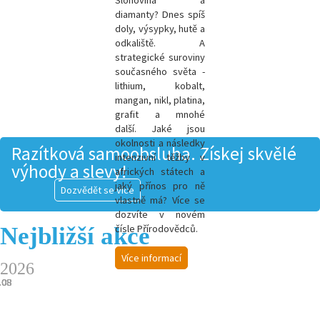
Slonovina a
diamanty? Dnes spíš
doly, výsypky, hutě a
odkaliště. A
strategické suroviny
současného světa -
l
ithium, kobalt,
mangan, nikl, platina,
grafit a mnohé
další.
Jaké jsou
okolnosti a následky
Razítková samoobsluha. Získej skvělé
intenzivní těžby v
výhody a slevy!
afrických státech a
jaký přínos pro ně
Dozvědět se více
vlastně má? Více se
dozvíte v novém
Nejbližší akce
čísle Přírodovědců.
Více informací
2026
.08
.08
.08
.08
.08