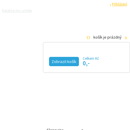
Registrace
Přihlášení
Katalog pro učitele
Zeptejte se přírodovědců
Razítková samoobsluha
Pro média
košík je prázdný
Celkem Kč
Zobrazit košík
0,-
KALENDÁŘ AKCÍ
MAGAZÍN
VIDEO
FOTOGALERIE
KE STAŽENÍ
E-SHOP
Afrika, jak
ji neznáte
08.06.2026 12:33
Pouště a pralesy?