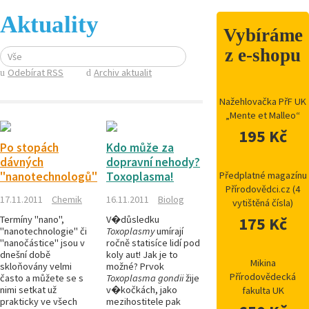
Aktuality
Vybíráme
z e-shopu
Vše
Odebírat RSS
Archiv aktualit
Nažehlovačka PřF UK
„Mente et Malleo“
195 Kč
Po stopách
Kdo může za
dávných
dopravní nehody?
"nanotechnologů"
Toxoplasma!
Předplatné magazínu
Přírodovědci.cz (4
17.11.2011
Chemik
16.11.2011
Biolog
vytištěná čísla)
Termíny "nano",
V�důsledku
175 Kč
"nanotechnologie" či
Toxoplasmy
umírají
"nanočástice" jsou v
ročně statisíce lidí pod
dnešní době
koly aut! Jak je to
Mikina
skloňovány velmi
možné? Prvok
Přírodovědecká
často a můžete se s
Toxoplasma gondii
žije
nimi setkat už
v�kočkách, jako
fakulta UK
prakticky ve všech
mezihostitele pak