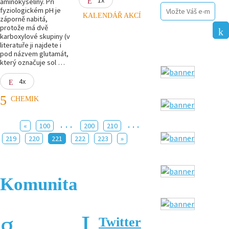
aminokyseliny. Při
fyziologickém pH je
KALENDÁŘ AKCÍ
záporně nabitá,
protože má dvě
karboxylové skupiny (v
literatuře ji najdete i
pod názvem glutamát,
který označuje sol …
4x
CHEMIK
...
...
«
100
200
210
219
220
221
222
223
»
Komunita
Twitter