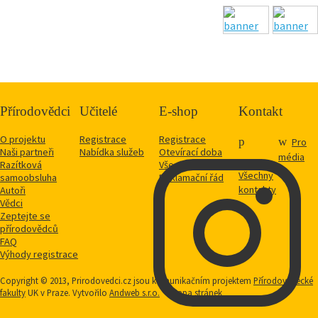
Přírodovědci
Učitelé
E-shop
Kontakt
O projektu
Registrace
Registrace
Pro
Naši partneři
Nabídka služeb
Otevírací doba
média
Razítková
Vše o nákupu
Všechny
samoobsluha
Reklamační řád
kontakty
Autoři
Vědci
Zeptejte se
přírodovědců
FAQ
Výhody registrace
Copyright © 2013, Prirodovedci.cz jsou komunikačním projektem
Přírodovědecké
fakulty
UK v Praze. Vytvořilo
Andweb s.r.o.
Mapa stránek