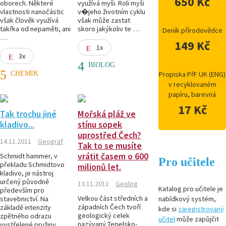
650 Kč
oborech. Některé
využívá myši. Roli myši
vlastnosti nanočástic
v�jeho životním cyklu
však člověk využívá
však může zastat
takřka od nepaměti, ani
skoro jakýkoliv te …
Deník přírodovědce
…
149 Kč
1x
3x
BIOLOG
CHEMIK
Propiska PřF UK (ENG)
v recyklovaném
papíru, barevná
17 Kč
Tak trochu jiné
Mořská pláž ve
kladivo...
stínu sopek
uprostřed Čech?
14.11.2011
Geograf
Tak to se musíte
vrátit časem o 600
Schmidt hammer, v
Pro učitele
překladu Schmidtovo
milionů let.
kladivo, je nástroj
určený původně
13.11.2011
Geolog
Katalog pro učitele je
především pro
Velkou část středních a
stavebnictví. Na
nabídkový systém,
západních Čech tvoří
základě intenzity
kde si
zaregistrovaný
geologický celek
zpětného odrazu
učitel
může zapůjčit
nazývaný Tepelsko-
vystřelené pružiny