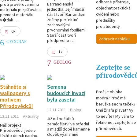
odborné přístroje,
Barrandienská
proti prověřovanému
objednat praktická
jednotka. Její mladší
materiálu je zjišťována
cvičení nebo
část tvoří Barrandien
pevnost materiálu
známý perfektně
v�tlak …
přednášky
zachovalými
pro studenty.
prvohorními fosíliemi.
0x
Starší část tvoří
Zobrazit nabídku
předprvoho …
GEOGRAF
1x
GEOLOG
Zeptejte se
přírodovědc
Stáhněte si
Semena
Proč je obloha
wallpapery s
budoucích invazí
modrá? Proč má
motivem
byla zaseta!
beruška sedm teček?
Přírodovědců!
12.11.2011
Biolog
Umí žirafa plavat? Vy
to nevíte? My vám to
12.11.2011
Aktuality
Již od počátků
řekneme, zeptejte se
zemědělství ve střední
Náš projekt
přírodovědců.
a mladší době kamenné
Přírodovědci jede v
člověk významně
těchto dnech naplno.