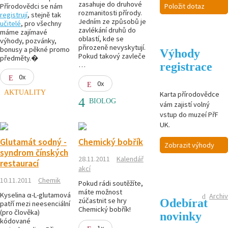
zasahuje do druhové
Položit dotaz
Přírodovědci se nám
rozmanitosti přírody.
registrují
, stejně tak
Jedním ze způsobů je
učitelé
, pro všechny
zavlékání druhů do
máme zajímavé
oblastí, kde se
výhody, pozvánky,
přirozeně nevyskytují.
bonusy a pěkné promo
Výhody
Pokud takový zavleče
předměty.�
registrace
…
0x
0x
AKTUALITY
Karta přírodovědce
BIOLOG
vám zajistí volný
vstup do muzeí PřF
UK.
Glutamát sodný -
Chemický bobřík
Zobrazit výhody
syndrom čínských
28.11.2011
Kalendář
restaurací
akcí
10.11.2011
Chemik
Pokud rádi soutěžíte,
máte možnost
Kyselina α-L-glutamová
Archiv
Odebírat
zúčastnit se hry
patří mezi neesenciální
Chemický bobřík!
(pro člověka)
novinky
kódované
1x