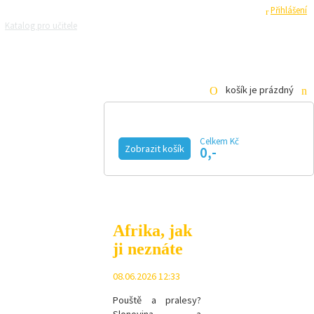
Registrace
Přihlášení
Katalog pro učitele
Zeptejte se přírodovědců
Razítková samoobsluha
Pro média
košík je prázdný
Celkem Kč
Zobrazit košík
0,-
KALENDÁŘ AKCÍ
MAGAZÍN
VIDEO
FOTOGALERIE
KE STAŽENÍ
E-SHOP
Afrika, jak
ji neznáte
08.06.2026 12:33
Pouště a pralesy?