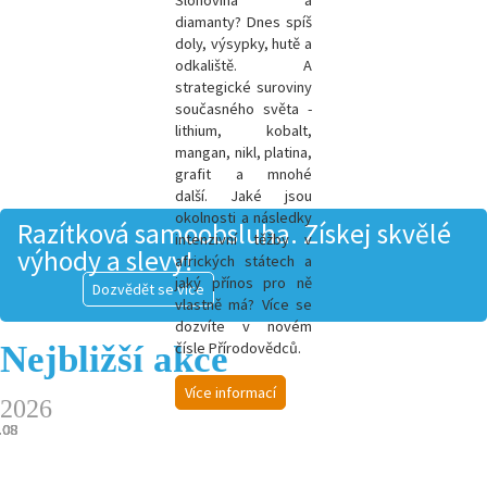
Slonovina a
diamanty? Dnes spíš
doly, výsypky, hutě a
odkaliště. A
strategické suroviny
současného světa -
l
ithium, kobalt,
mangan, nikl, platina,
grafit a mnohé
další.
Jaké jsou
okolnosti a následky
Razítková samoobsluha. Získej skvělé
intenzivní těžby v
výhody a slevy!
afrických státech a
jaký přínos pro ně
Dozvědět se více
vlastně má? Více se
dozvíte v novém
Nejbližší akce
čísle Přírodovědců.
Více informací
2026
.08
.08
.08
.08
.08