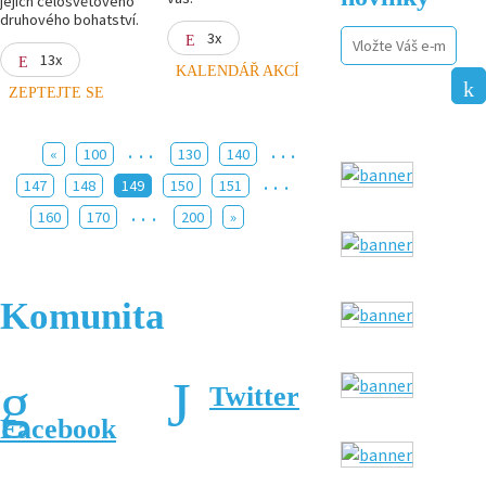
jejich celosvětového
druhového bohatství.
3x
13x
KALENDÁŘ AKCÍ
ZEPTEJTE SE
...
...
«
100
130
140
...
147
148
149
150
151
...
160
170
200
»
Komunita
Twitter
Facebook