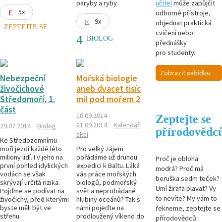
paryby a ryby.
učitel
může zapůjčit
5x
odborné přístroje,
9x
objednat praktická
ZEPTEJTE SE
cvičení nebo
BIOLOG
přednášky
pro studenty.
Zobrazit nabídku
Nebezpeční
Mořská biologie
živočichové
aneb dvacet tisíc
Středomoří, 1.
mil pod mořem 2
část
18.09.2014 -
Zeptejte se
21.09.2014
Kalendář
29.07.2014
Biolog
přírodovědc
akcí
Ke Středozemnímu
moři jezdí každé léto
Pro velký zájem
miliony lidí. I v jeho na
pořádáme už druhou
Proč je obloha
první pohled idylických
expedici k Baltu. Láká
modrá? Proč má
vodách se však
vás práce mořských
beruška sedm teček?
skrývají určitá rizika.
biologů, podmořský
Umí žirafa plavat? Vy
Pojďme se podívat na
svět a neprobádané
to nevíte? My vám to
živočichy, před kterými
hlubiny oceánů? Tak s
byste měli být ve
námi pojeďte na
řekneme, zeptejte se
střehu.
prodloužený víkend do
přírodovědců.