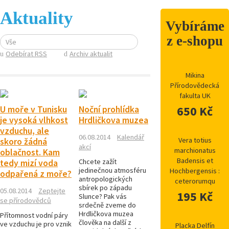
Aktuality
Vybíráme
z e-shopu
Vše
Odebírat RSS
Archiv aktualit
Mikina
Přírodovědecká
fakulta UK
650 Kč
U moře v Tunisku
Noční prohlídka
je vysoká vlhkost
Hrdličkova muzea
vzduchu, ale
06.08.2014
Kalendář
Vera totius
skoro žádná
akcí
marchionatus
oblačnost. Kam
Badensis et
Chcete zažít
tedy mizí voda
jedinečnou atmosféru
Hochbergensis :
odpařená z moře?
antropologických
ceterorumqu
sbírek po západu
05.08.2014
Zeptejte
195 Kč
Slunce? Pak vás
se přírodovědců
srdečně zveme do
Hrdličkova muzea
Přítomnost vodní páry
člověka na další z
ve vzduchu je pro vznik
Placka Delfín