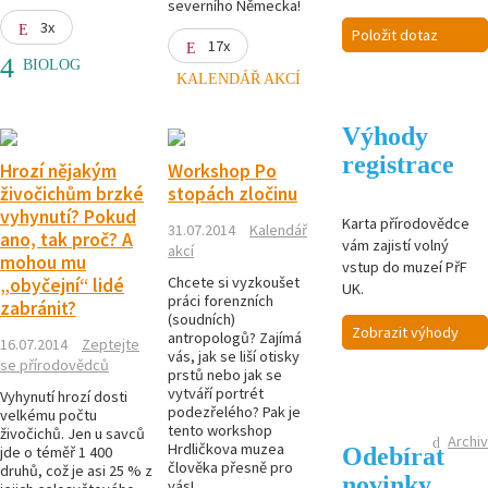
severního Německa!
3x
Položit dotaz
17x
BIOLOG
KALENDÁŘ AKCÍ
Výhody
registrace
Hrozí nějakým
Workshop Po
živočichům brzké
stopách zločinu
vyhynutí? Pokud
Karta přírodovědce
31.07.2014
Kalendář
ano, tak proč? A
vám zajistí volný
akcí
mohou mu
vstup do muzeí PřF
Chcete si vyzkoušet
„obyčejní“ lidé
UK.
práci forenzních
zabránit?
(soudních)
Zobrazit výhody
antropologů? Zajímá
16.07.2014
Zeptejte
vás, jak se liší otisky
se přírodovědců
prstů nebo jak se
vytváří portrét
Vyhynutí hrozí dosti
podezřelého? Pak je
velkému počtu
tento workshop
živočichů. Jen u savců
Archiv
Hrdličkova muzea
Odebírat
jde o téměř 1 400
člověka přesně pro
druhů, což je asi 25 % z
novinky
vás!