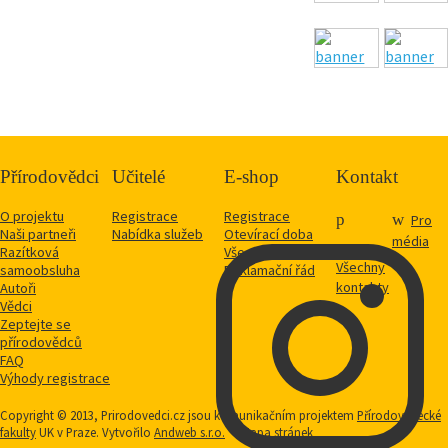
Přírodovědci
Učitelé
E-shop
Kontakt
O projektu
Registrace
Registrace
Pro
Naši partneři
Nabídka služeb
Otevírací doba
média
Razítková
Vše o nákupu
Všechny
samoobsluha
Reklamační řád
kontakty
Autoři
Vědci
Zeptejte se
přírodovědců
FAQ
Výhody registrace
Copyright © 2013, Prirodovedci.cz jsou komunikačním projektem
Přírodovědecké
fakulty
UK v Praze. Vytvořilo
Andweb s.r.o.
Mapa stránek