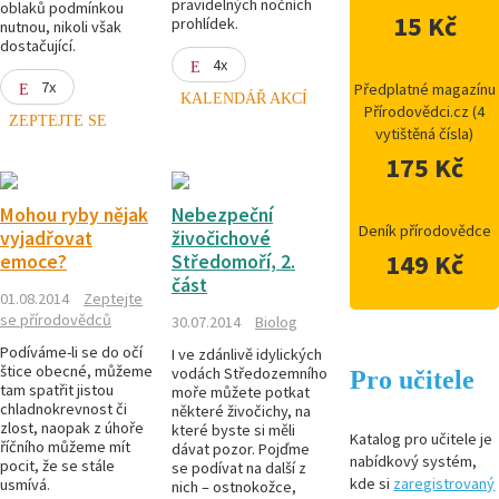
pravidelných nočních
oblaků podmínkou
15 Kč
prohlídek.
nutnou, nikoli však
dostačující.
4x
7x
Předplatné magazínu
KALENDÁŘ AKCÍ
Přírodovědci.cz (4
ZEPTEJTE SE
vytištěná čísla)
175 Kč
Mohou ryby nějak
Nebezpeční
Deník přírodovědce
vyjadřovat
živočichové
149 Kč
emoce?
Středomoří, 2.
část
01.08.2014
Zeptejte
se přírodovědců
30.07.2014
Biolog
Podíváme-li se do očí
I ve zdánlivě idylických
štice obecné, můžeme
vodách Středozemního
Pro učitele
tam spatřit jistou
moře můžete potkat
chladnokrevnost či
některé živočichy, na
zlost, naopak z úhoře
které byste si měli
Katalog pro učitele je
říčního můžeme mít
dávat pozor. Pojďme
nabídkový systém,
pocit, že se stále
se podívat na další z
kde si
zaregistrovaný
usmívá.
nich – ostnokožce,