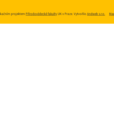
nikačním projektem
Přírodovědecké fakulty
UK v Praze. Vytvořilo
Andweb s.r.o.
Map