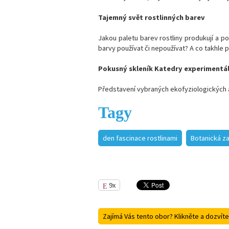
Tajemný svět rostlinných barev
Jakou paletu barev rostliny produkují a pou
barvy používat či nepoužívat? A co takhle 
Pokusný skleník Katedry experimentáln
Představení vybraných ekofyziologických a
Tagy
den fascinace rostlinami
Botanická z
9x
Zajímá Vás tento obor? Klikněte a dozvíte