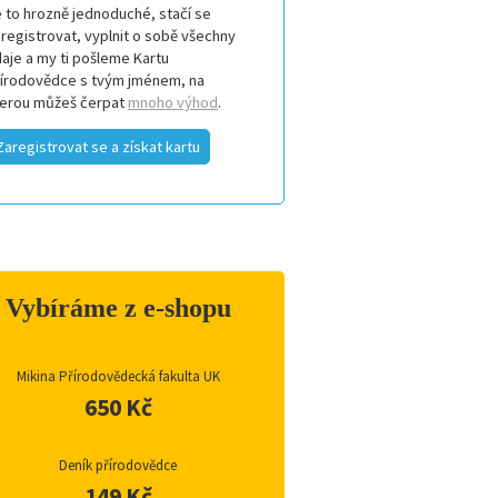
 to hrozně jednoduché, stačí se
registrovat, vyplnit o sobě všechny
aje a my ti pošleme Kartu
řírodovědce s tvým jménem, na
terou můžeš čerpat
mnoho výhod
.
Zaregistrovat se a získat kartu
Vybíráme z e-shopu
Mikina Přírodovědecká fakulta UK
650 Kč
Deník přírodovědce
149 Kč