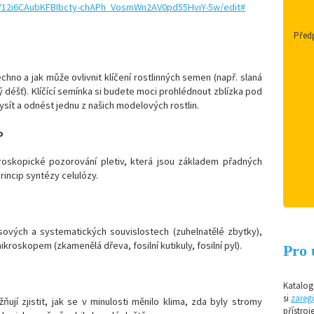
/
12i6CAubKFBIbcty-chAPh_
VosmWn2AV0pd55HviY-5w/edit#
Předp
chno a jak může ovlivnit klíčení rostlinných semen (např. slaná
 déšť). Klíčící semínka si budete moci prohlédnout zblízka pod
sít a odnést jednu z našich modelových rostlin.
o
oskopické pozorování pletiv, která jsou základem přadných
rincip syntézy celulózy.
sových a systematických souvislostech (zuhelnatělé zbytky),
kroskopem (zkamenělá dřeva, fosilní kutikuly, fosilní pyl).
Pro 
Katalog 
si
zaregi
jí zjistit, jak se v minulosti měnilo klima, zda byly stromy
přístroj