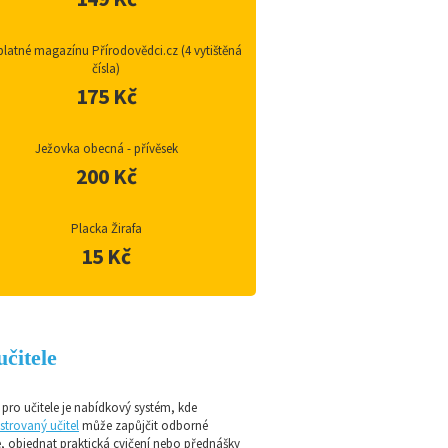
latné magazínu Přírodovědci.cz (4 vytištěná
čísla)
175 Kč
Ježovka obecná - přívěsek
200 Kč
Placka Žirafa
15 Kč
učitele
pro učitele je nabídkový systém, kde
strovaný učitel
může zapůjčit odborné
e, objednat praktická cvičení nebo přednášky