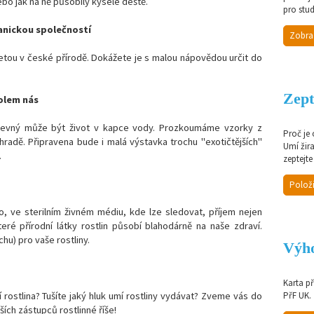
bo jak na ně působily kyselé deště.
pro stud
anickou společností
Zobra
kvetou v české přírodě. Dokážete je s malou nápovědou určit do
Zept
olem nás
revný může být život v kapce vody. Prozkoumáme vzorky z
Proč je
ahradě. Připravena bude i malá výstavka trochu "exotičtějších"
Umí žir
.
zeptejte
Položi
tro, ve sterilním živném médiu, kde lze sledovat, příjem nejen
 které přírodní látky rostlin působí blahodárně na naše zdraví.
hu) pro vaše rostliny.
Výho
Karta p
 rostlina? Tušíte jaký hluk umí rostliny vydávat? Zveme vás do
PřF UK.
ších zástupců rostlinné říše!