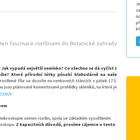
Je
za
úd
p
k
 Den fascinace rostlinami do Botanické zahrady
? Jak vypadá největší semínko? Co všechno se dá vyčíst z
ílie? Které přírodní látky působí blahodárně na naše
rostlinné říše se dozvíte na venkovních stáncích v
pátek 17.5.
mu jsou plánované komentované prohlídky skleníků, na které je
ervace
.
pem
mikroskopie semen rostlin, spolu se základním vysvětlením
roskopu.
Z kapacitních důvodů, prosíme zájemce o tento