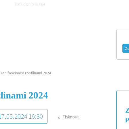
Katalog pro učitele
Zeptejte se přírodovědců
Razítková samoobslu
MAGAZÍN
VIDEO
FOTOGALERIE
Zo
Den fascinace rostlinami 2024
tlinami 2024
Z
 17.05.2024 16:30
Tisknout
p