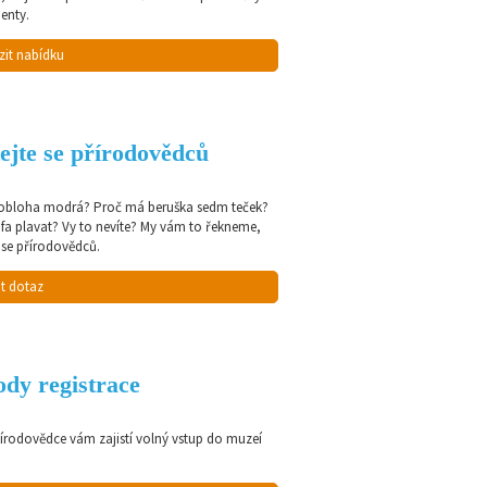
enty.
zit nabídku
ejte se přírodovědců
 obloha modrá? Proč má beruška sedm teček?
afa plavat? Vy to nevíte? My vám to řekneme,
 se přírodovědců.
t dotaz
dy registrace
řírodovědce vám zajistí volný vstup do muzeí