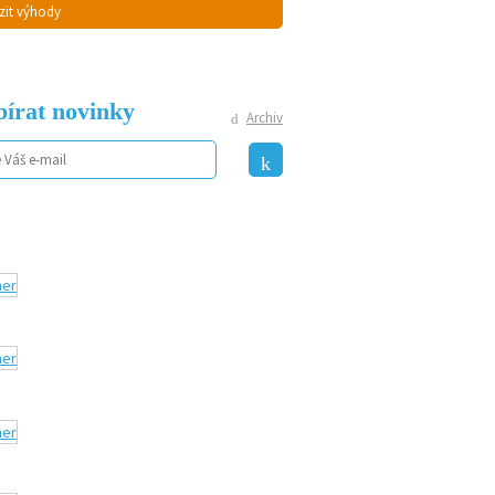
zit výhody
írat novinky
Archiv