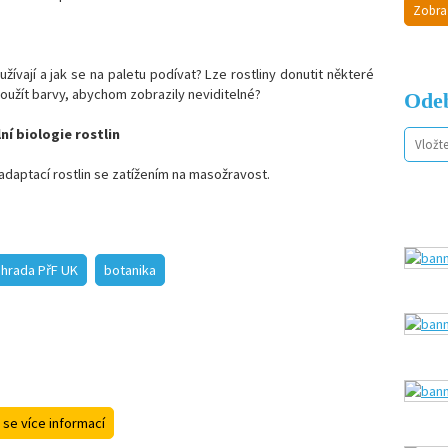
Zobra
žívají a jak se na paletu podívat? Lze rostliny donutit některé
použít barvy, abychom zobrazily neviditelné?
Odeb
í biologie rostlin
daptací rostlin se zatížením na masožravost.
ahrada PřF UK
botanika
 se více informací