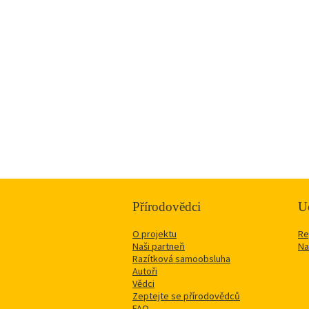
Přírodovědci
Uč
O projektu
Re
Naši partneři
Na
Razítková samoobsluha
Autoři
Vědci
Zeptejte se přírodovědců
FAQ