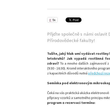
9x
Přijďte společně s námi oslavit
Přírodovědecké fakulty!
Tušíte, jaký hluk umí vydávat rostliny
letokruhů? Jak vypadá rostlinná fos
zdraví?
To a mnoho dalších zajímavostí z 
(9:30 - 16:30)
. Kromě interaktivního progra
z kapacitních důvodů nutná
předchozí rez
Semínka pod elektronovým mikrosko
Čeká na vás praktická ukázka elektronové 
přípravy vzorků a samotného principu mik
program o rezervaci termínu: