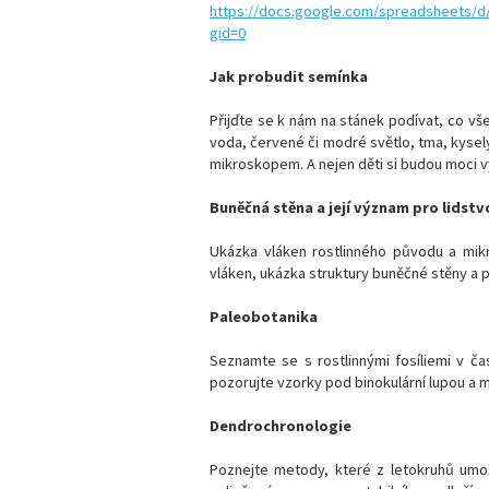
https://docs.google.com/
spreadsheets/d
gid=0
Jak probudit semínka
Přijďte se k nám na stánek podívat, co vše
voda, červené či modré světlo, tma, kyselý
mikroskopem. A nejen děti si budou moci vy
Buněčná stěna a její význam pro lidstv
Ukázka vláken rostlinného původu a mikr
vláken, ukázka struktury buněčné stěny a p
Paleobotanika
Seznamte se s rostlinnými fosíliemi v ča
pozorujte vzorky pod binokulární lupou a mi
Dendrochronologie
Poznejte metody, které z letokruhů umožňu