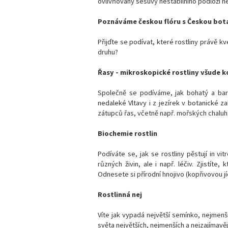
ovlivňovány sesuvy nestabilního podloží ne
Poznáváme českou flóru s Českou bot
Přijďte se podívat, které rostliny právě 
druhu?
Řasy - mikroskopické rostliny všude k
Společně se podíváme, jak bohatý a ba
nedaleké Vltavy i z jezírek v botanické z
zátupců řas, včetně např. mořských chaluh
Biochemie rostlin
Podíváte se, jak se rostliny pěstují in vi
různých živin, ale i např. léčiv. Zjistíte,
Odnesete si přírodní hnojivo (kopřivovou jíc
Rostlinná nej
Víte jak vypadá největší semínko, nejmenší
světa největších, nejmenších a nejzajímavěj