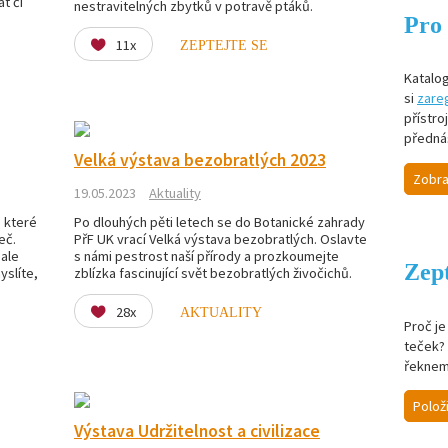
t či
nestravitelných zbytků v potravě ptáků.
Pro 
11x
ZEPTEJTE SE
Katalog
si
zareg
přístro
předná
Velká výstava bezobratlých 2023
Zobra
19.05.2023
Aktuality
 které
Po dlouhých pěti letech se do Botanické zahrady
eč.
PřF UK vrací Velká výstava bezobratlých. Oslavte
ale
s námi pestrost naší přírody a prozkoumejte
Zept
yslíte,
zblízka fascinující svět bezobratlých živočichů.
28x
AKTUALITY
Proč j
teček? 
řeknem
Polož
Výstava Udržitelnost a civilizace