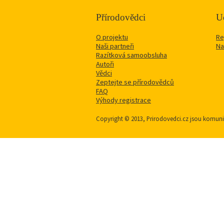
Přírodovědci
Uč
O projektu
Re
Naši partneři
Na
Razítková samoobsluha
Autoři
Vědci
Zeptejte se přírodovědců
FAQ
Výhody registrace
Copyright © 2013, Prirodovedci.cz jsou komu