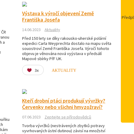
Výstava k výročí objevení Země
Předpl
Františka Josefa
14.06.2023
Aktuality
T ČR
ovanou
Před 150 lety se díky rakousko-uherské polární
h a
expedici Carla Weyprechta dostalo na mapu světa
souostroví Země Františka Josefa. Výročí tohoto
!
objevu je věnována nová vyýstava v předsálí
Mapové sbírky PřF UK.
3x
AKTUALITY
Kteří drobní ptáci produkují vývržky?
Červenky nebo všichni hmyzožraví?
07.06.2023
Zeptejte se přírodovědců
buňku
ch
Tvorba vývržků (nestrávených zbytků potravy
uňkám
vyvrhovaných ústní dutinou) závisí na množství