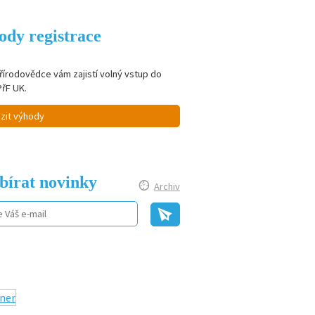
ody registrace
řírodovědce vám zajistí volný vstup do
PřF UK.
zit výhody
bírat novinky
Archiv