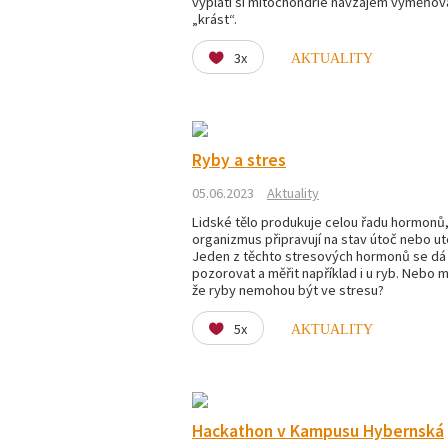
vyplatí si mitochondrie navzájem vyměňova
„krást“.
3x
AKTUALITY
Ryby a stres
05.06.2023
Aktuality
Lidské tělo produkuje celou řadu hormonů,
organizmus připravují na stav útoč nebo ut
Jeden z těchto stresových hormonů se dá 
pozorovat a měřit například i u ryb. Nebo m
že ryby nemohou být ve stresu?
5x
AKTUALITY
Hackathon v Kampusu Hybernská