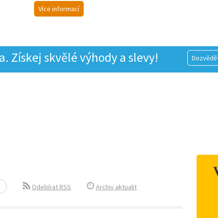
Více informací
 Získej skvělé výhody a slevy!
Dozvědět
Odebírat RSS
Archiv aktualit