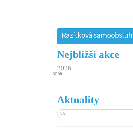
Razítková samoobsluha.
Nejbližší akce
2026
07.08
07.08
07.08
07.08
07.08
Aktuality
Vše