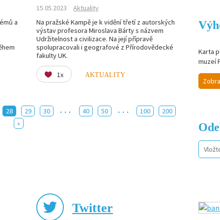
15.05.2023
Aktuality
lémů a
Na pražské Kampě je k vidění třetí z autorských
Výh
výstav profesora Miroslava Bárty s názvem
Udržitelnost a civilizace. Na její přípravě
během
spolupracovali i geografové z Přírodovědecké
Karta p
fakulty UK.
muzeí 
1x
AKTUALITY
Zobra
...
...
28
29
30
40
50
100
200
»
Ode
Twitter