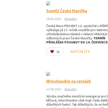
Soutěž Česká hlavička
18.06.2023
Aktuality
Česká hlava PROJEKT z.ú. společně s MŠM
vyhlašuje již 17. ročník soutěže pro talent
středoškolskou mládež v oblasti vědeckýc
odborných prací České hlavičky.
T
ERMÍN
PŘIHLÁŠEK POSUNUT DO 14. ČERVENCE
2x
AKTUALITY
Mitochondrie na cestách
13.06.2023
Aktuality
Výroba značného množství energie je pro 
klíčová, mitochondrie však mají i řadu další
důležitých funkcí. Tak důležitých, že se b