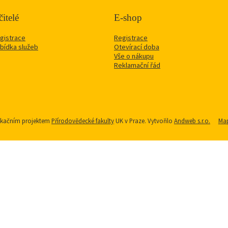
itelé
E-shop
gistrace
Registrace
bídka služeb
Otevírací doba
Vše o nákupu
Reklamační řád
nikačním projektem
Přírodovědecké fakulty
UK v Praze. Vytvořilo
Andweb s.r.o.
Map