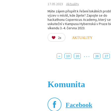
17.05.2023
Aktuality
Máte zájem přispět k řešení lokálních prob
výzev v místě, kde žijete? Zapojte se do
hackathonu Copernicus Academy, který se
uskuteční v Kampusu Hybernská v Praze 
víkendu 3.-4. června 2023.
2x
AKTUALITY
...
«
10
20
26
27
Komunita
Facebook