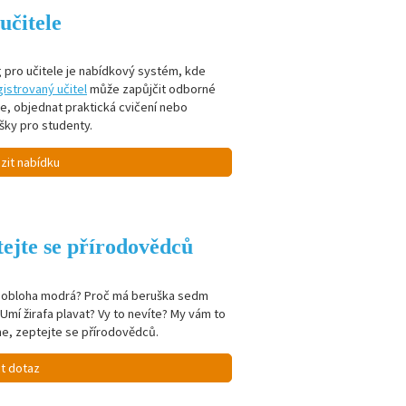
učitele
 pro učitele je nabídkový systém, kde
istrovaný učitel
může zapůjčit odborné
je, objednat praktická cvičení nebo
šky pro studenty.
zit nabídku
ejte se přírodovědců
e obloha modrá? Proč má beruška sedm
Umí žirafa plavat? Vy to nevíte? My vám to
e, zeptejte se přírodovědců.
it dotaz