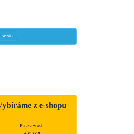
 se více
Vybíráme z e-shopu
Placka Hroch