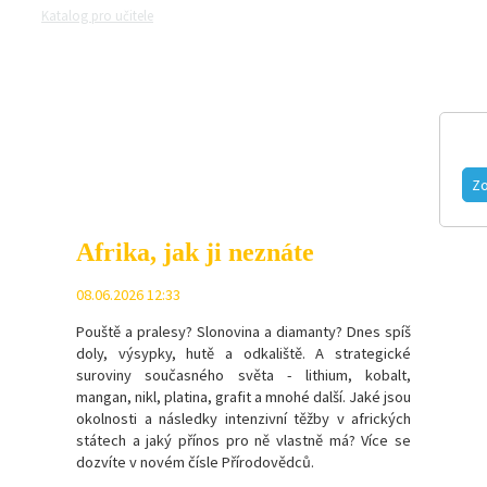
Katalog pro učitele
Zeptejte se přírodovědců
Razítková samoobsluh
MAGAZÍN
VIDEO
FOTOGALERIE
Zo
Afrika, jak ji neznáte
08.06.2026 12:33
Pouště a pralesy? Slonovina a diamanty? Dnes spíš
doly, výsypky, hutě a odkaliště. A strategické
suroviny současného světa - l
ithium, kobalt,
mangan, nikl, platina, grafit a mnohé další.
Jaké jsou
okolnosti a následky intenzivní těžby v afrických
státech a jaký přínos pro ně vlastně má? Více se
dozvíte v novém čísle Přírodovědců.