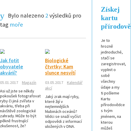
Získej
Bylo nalezeno
2
výsledků pro
kartu
tag
moře
přírodov
Je to
hrozně
jednoduché,
stačí se
Jak fotit
Biologické
zaregistrovat,
obyvatele
čtvrtky: Kam
vyplnit o
akvárií?
slunce nesvítí
sobě
všechny
05.01.2017
Magazín
03.05.2017
Kalendář
údaje a my
akcí
Asi už jste se někdy
ti pošleme
pokoušeli fotografovat
Jaký zrak mají ryby,
Kartu
ryby či jiná zvířata v
které žijí v
přírodovědce
akváriu, třeba při
nejtemnějších
s tvým
návštěvě zoologické
hlubinách oceánů?
zahrady. Může to být
Vědci se snaží vyčíst
jménem, na
pěkně frustrující
odpovědi z informací
kterou
zkušenost, že?
uložených v DNA.
můžeš