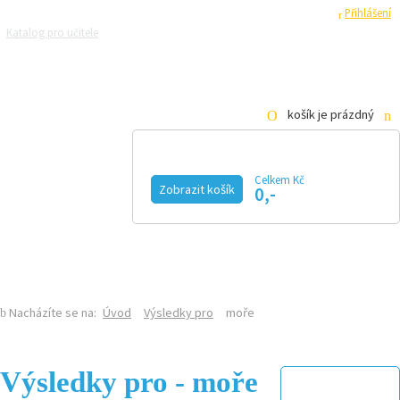
Registrace
Přihlášení
Katalog pro učitele
Zeptejte se přírodovědců
Razítková samoobsluha
Pro média
košík je prázdný
Celkem Kč
Zobrazit košík
0,-
KALENDÁŘ AKCÍ
MAGAZÍN
VIDEO
FOTOGALERIE
KE STAŽENÍ
E-SHOP
Nacházíte se na:
Úvod
Výsledky pro
moře
Výsledky pro - moře