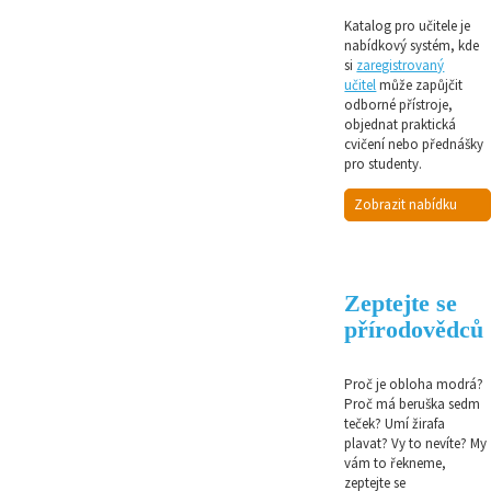
Katalog pro učitele je
nabídkový systém, kde
si
zaregistrovaný
učitel
může zapůjčit
odborné přístroje,
objednat praktická
cvičení nebo přednášky
pro studenty.
Zobrazit nabídku
Zeptejte se
přírodovědců
Proč je obloha modrá?
Proč má beruška sedm
teček? Umí žirafa
plavat? Vy to nevíte? My
vám to řekneme,
zeptejte se