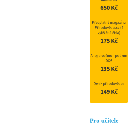
650 Kč
Předplatné magazínu
Přírodovědci.cz (4
vytištěná čísla)
175 Kč
Ahoj divočino - podzim
2025
135 Kč
Deník přírodovědce
149 Kč
Pro učitele