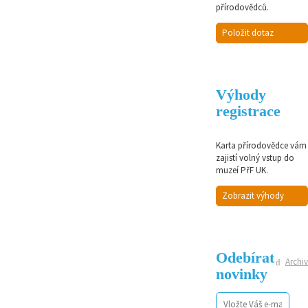
přírodovědců.
Položit dotaz
Výhody
registrace
Karta přírodovědce vám
zajistí volný vstup do
muzeí PřF UK.
Zobrazit výhody
Odebírat
Archiv
novinky