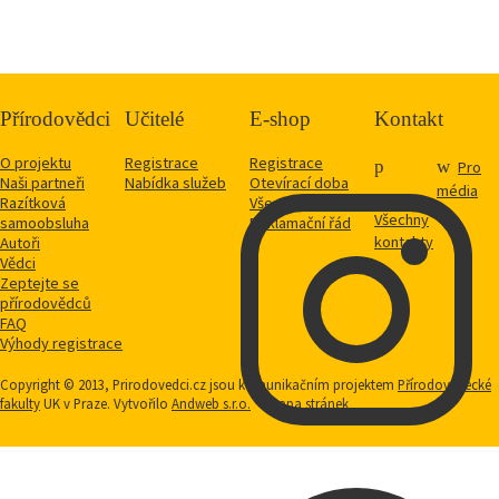
Přírodovědci
Učitelé
E-shop
Kontakt
O projektu
Registrace
Registrace
Pro
Naši partneři
Nabídka služeb
Otevírací doba
média
Razítková
Vše o nákupu
Všechny
samoobsluha
Reklamační řád
kontakty
Autoři
Vědci
Zeptejte se
přírodovědců
FAQ
Výhody registrace
Copyright © 2013, Prirodovedci.cz jsou komunikačním projektem
Přírodovědecké
fakulty
UK v Praze. Vytvořilo
Andweb s.r.o.
Mapa stránek