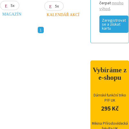
čerpat
mnoho
5x
5x
výhod
.
MAGAZÍN
KALENDÁŘ AKCÍ
Zaregistrovat
se a získat
kartu
1
Vybíráme z
e-shopu
Dámské funkční triko
PřF UK
295 Kč
Mikina Přírodovědecká
fakulta UK