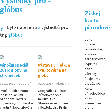
Výsledky pro -
glóbus
Získej
kartu
Bylo nalezeno
3
výsledků pro
přírodov
tag
glóbus
Je to
hrozně
jednoduché,
stačí se
zaregistrovat,
vyplnit o
Vánoční speciál
Výstava J. Felkl a
sobě
2016: glóby na
syn, továrna na
všechny
stromeček
glóby
údaje a my
16.12.2016
Geograf
05.05.2017
Aktuality
ti pošleme
Kartu
Proč zdobit stromek
Geografická sekce
přírodovědce
jen kupovanými
Přírodovědecké
s tvým
ozdobami, když si
fakulty UK a
můžete vyrobit nějaké
Středočeské muzeum
jménem, na
vlastní? Geografové z
v Roztokách u Prahy
kterou