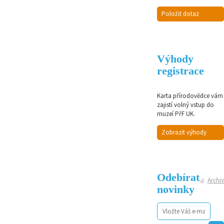
Položit dotaz
Výhody
registrace
Karta přírodovědce vám
zajistí volný vstup do
muzeí PřF UK.
Zobrazit výhody
Odebírat
Archiv
novinky