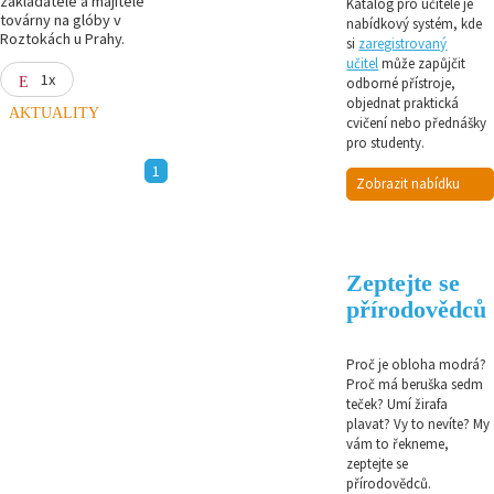
zakladatele a majitele
Katalog pro učitele je
továrny na glóby v
nabídkový systém, kde
Roztokách u Prahy.
si
zaregistrovaný
učitel
může zapůjčit
1x
odborné přístroje,
objednat praktická
AKTUALITY
cvičení nebo přednášky
pro studenty.
1
Zobrazit nabídku
Zeptejte se
přírodovědců
Proč je obloha modrá?
Proč má beruška sedm
teček? Umí žirafa
plavat? Vy to nevíte? My
vám to řekneme,
zeptejte se
přírodovědců.