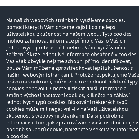
Na našich webových stránkách využíváme cookies,
Přírodovědci
Učitelé
E-shop
Kontakt
pomocí kterých Vám chceme zajistit co nejlepší
uživatelskou zkušenost na našem webu. Tyto cookies
O projektu
Registrace
Registrace
mohou zahrnovat informace přímo o Vás, o Vašich
Pro
Naši partneři
Nabídka služeb
Otevírací doba
média
jednotlivých preferencích nebo o Vámi využívaném
Razítková
Vše o nákupu
zařízení. Skrze jednotlivé informace obsažené v cookies
Všechny
samoobsluha
Reklamační řád
Vás však obvykle nejsme schopni přímo identifikovat,
kontakty
Autoři
Vědci
pouze Vám můžeme zprostředkovat lepší zkušenost s
Zeptejte se
našimi webovými stránkami. Protože respektujeme Vaš
přírodovědců
právo na soukromí, můžete se rozhodnout některé typy
FAQ
cookies nepovolit. Chcete-li získat další informace a
Výhody registrace
změnit výchozí nastavení cookies, klikněte na záhlaví
Copyright © 2013, Prirodovedci.cz jsou komunikačním projektem
Přírodovědecké
jednotlivých typů cookies. Blokování některých typů
fakulty
UK v Praze. Vytvořilo
Andweb s.r.o.
Mapa stránek
cookies může mít negativní vliv na Vaší uživatelskou
zkušenost s webovými stránkami. Další podrobné
informace o tom, jak zpracováváme Vaše osobní údaje v
podobě souborů cookie, naleznete v sekci Více informac
o cookies.