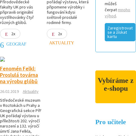
Přírodovědecké
pořádají výstavu, která
můžeš
fakulty UK pro vás
připomene výrobky i
čerpat
mnoho
připravili originální
fungování kdysi
výhod
.
vystřihovánky čtyř
světově proslulé
různých glóbů.
rodinné firmy.
Zaregistrovat
se a získat
2x
2x
kartu
AKTUALITY
GEOGRAF
Fenomén Felkl:
Proslulá továrna
Vybíráme z
na výrobu glóbů
e-shopu
26.02.2019
Aktuality
Středočeské muzeum
v Roztokách u Prahy a
Placka Vážka
Geografická sekce PřF
15 Kč
UK pořádají výstavu u
příležitosti 202. výročí
Pro učitele
narození a 132. výročí
úmrtí Jana Felkla,