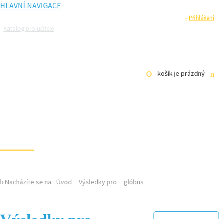
HLAVNÍ NAVIGACE
Registrace
Přihlášení
Katalog pro učitele
Zeptejte se přírodovědců
Razítková samoobsluha
Pro média
košík je prázdný
KALENDÁŘ AKCÍ
MAGAZÍN
VIDEO
FOTOGALERIE
KE STAŽENÍ
E-SHOP
Nacházíte se na:
Úvod
Výsledky pro
glóbus