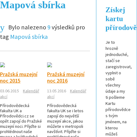
Mapová sbírka
Získej
kartu
Bylo nalezeno
9
výsledků pro
přírodov
tag
Mapová sbírka
Je to
hrozně
jednoduché,
stačí se
zaregistrovat,
vyplnit o
Pražská muzejní
Pražská muzejní
sobě
noc 2015
noc 2016
všechny
03.06.2015
Kalendář
13.05.2016
Kalendář
údaje a my
akcí
akcí
ti pošleme
Kartu
Přírodovědecká
Přírodovědecká
přírodovědce
fakulta UK a
fakulta UK se i letos
s tvým
Přírodovědci.cz se
zapojí do největší
opět zapojí do Pražské
muzejní akce, jakou
jménem, na
muzejní noci. Přijďte si
můžete v metropoli
kterou
prohlédnout naše
navštívit. Přijďte si
můžeš
muzea a krátkodobé
prohlédnout naše