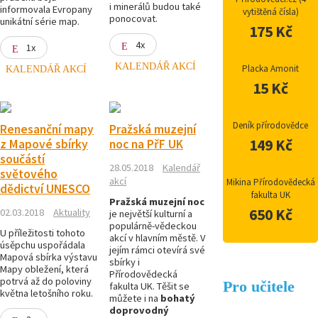
i minerálů budou také
informovala Evropany
vytištěná čísla)
ponocovat.
unikátní série map.
175 Kč
4x
1x
KALENDÁŘ AKCÍ
Placka Amonit
KALENDÁŘ AKCÍ
15 Kč
Deník přírodovědce
Renesanční mapy
Pražská muzejní
149 Kč
z Mapové sbírky
noc na PřF UK
součástí
28.05.2018
Kalendář
světového
akcí
Mikina Přírodovědecká
dědictví UNESCO
fakulta UK
Pražská muzejní noc
650 Kč
02.03.2018
Aktuality
je největší kulturní a
populárně-vědeckou
U příležitosti tohoto
akcí v hlavním městě. V
úsěpchu uspořádala
jejím rámci otevírá své
Mapová sbírka výstavu
sbírky i
Mapy obležení, která
Přírodovědecká
potrvá až do poloviny
Pro učitele
fakulta UK. Těšit se
května letošního roku.
můžete i na
bohatý
doprovodný