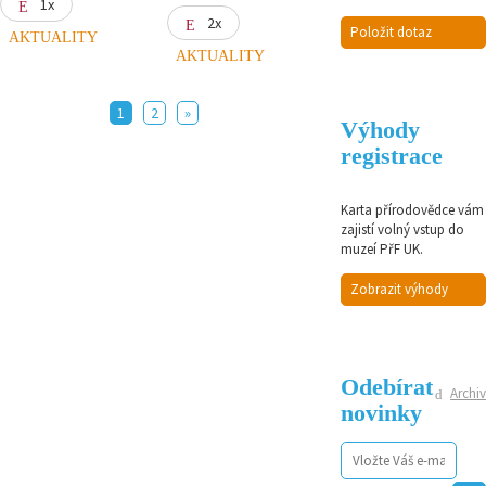
1x
2x
Položit dotaz
AKTUALITY
AKTUALITY
1
2
»
Výhody
registrace
Karta přírodovědce vám
zajistí volný vstup do
muzeí PřF UK.
Zobrazit výhody
Odebírat
Archiv
novinky