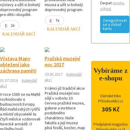
čerpat
mnoho
výstavy a užít si bohatý
muzea a užít si bohatý
výhod
.
doprovodný program
doprovodný program.
pro děti i dospělé.
7x
Zaregistrovat
se a získat
2x
kartu
KALENDÁŘ AKCÍ
KALENDÁŘ AKCÍ
Výstava Mapy
Pražská muzejní
obležení jako
noc 2017
Vybíráme z
záchrana paměti
29.05.2017
Kalendář
e-shopu
akcí
01.07.2016
Kalendář
akcí
V rámci již tradiční akce
Pražská muzejní noc
V roce 1565 se na Maltě
Dámské triko
ožijí v sobotu 10.
rozhodovalo o
Přírodovědci.cz
června pražská muzea,
budoucnosti Evropy.
galerie a instituce
305 Kč
Řád maltézských rytířů
podobného
a místní obyvatelé tu
charakteru. Naše
čtyři měsíce vzdorovali
fakulta a její muzea
turecké armádě. O
Předplatné magazínu
plná fosílií, koster, map
průběhu bojů
Přírodovědci.cz (4