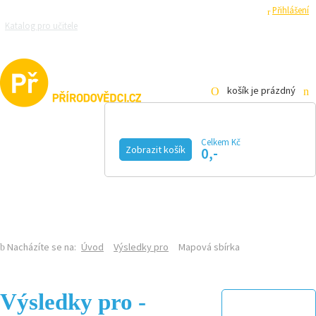
Registrace
Přihlášení
Katalog pro učitele
Zeptejte se přírodovědců
Razítková samoobsluha
Pro média
košík je prázdný
Celkem Kč
Zobrazit košík
0,-
KALENDÁŘ AKCÍ
MAGAZÍN
VIDEO
FOTOGALERIE
KE STAŽENÍ
E-SHOP
Nacházíte se na:
Úvod
Výsledky pro
Mapová sbírka
Výsledky pro -