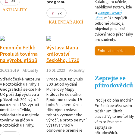
3x
program.
Katalog pro učitele je
nabídkový systém, kde
AKTUALITY
si
zaregistrovaný
7x
učitel
může zapůjčit
KALENDÁŘ AKCÍ
odborné přístroje,
objednat praktická
cvičení nebo přednášky
pro studenty.
Fenomén Felkl:
Výstava Mapa
Zobrazit nabídku
Proslulá továrna
království
na výrobu glóbů
českého, 1720
26.02.2019
Aktuality
16.01.2023
Aktuality
Zeptejte se
Středočeské muzeum
V roce 2020 uplynulo
v Roztokách u Prahy a
300 let od vydání
přírodovědců
Geografická sekce PřF
Müllerovy Mapy
UK pořádají výstavu u
království českého.
příležitosti 202. výročí
Epidemie covidu-19
Proč je obloha modrá?
narození a 132. výročí
bohužel znemožnila
Proč má beruška sedm
úmrtí Jana Felkla,
důstojnou oslavu
teček? Umí žirafa
zakladatele a majitele
tohoto významného
plavat? Vy to nevíte? My
továrny na glóby v
výročí, a proto se nyní
vám to řekneme,
Roztokách u Prahy.
výstava vrací v
zeptejte se
obnovené premiéře.
přírodovědců.