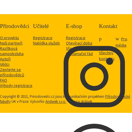
Přírodovědci
Učitelé
E-shop
Kontakt
O projektu
Registrace
Registrace
Pro
Naši partneři
Nabídka služeb
Otevírací doba
média
Razítková
Vše o nákupu
Všechny
samoobsluha
Reklamační řád
kontakty
Autoři
Vědci
Zeptejte se
přírodovědců
FAQ
Výhody registrace
Copyright © 2013, Prirodovedci.cz jsou komunikačním projektem
Přírodovědecké
fakulty
UK v Praze. Vytvořilo
Andweb s.r.o.
Mapa stránek