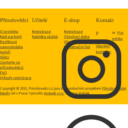
Přírodovědci
Učitelé
E-shop
Kontakt
O projektu
Registrace
Registrace
Pro
Naši partneři
Nabídka služeb
Otevírací doba
média
Razítková
Vše o nákupu
Všechny
samoobsluha
Reklamační řád
kontakty
Autoři
Vědci
Zeptejte se
přírodovědců
FAQ
Výhody registrace
Copyright © 2013, Prirodovedci.cz jsou komunikačním projektem
Přírodovědecké
fakulty
UK v Praze. Vytvořilo
Andweb s.r.o.
Mapa stránek