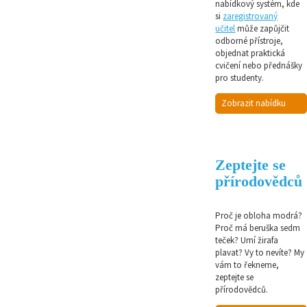
nabídkový systém, kde
si
zaregistrovaný
učitel
může zapůjčit
odborné přístroje,
objednat praktická
cvičení nebo přednášky
pro studenty.
Zobrazit nabídku
Zeptejte se
přírodovědců
Proč je obloha modrá?
Proč má beruška sedm
teček? Umí žirafa
plavat? Vy to nevíte? My
vám to řekneme,
zeptejte se
přírodovědců.