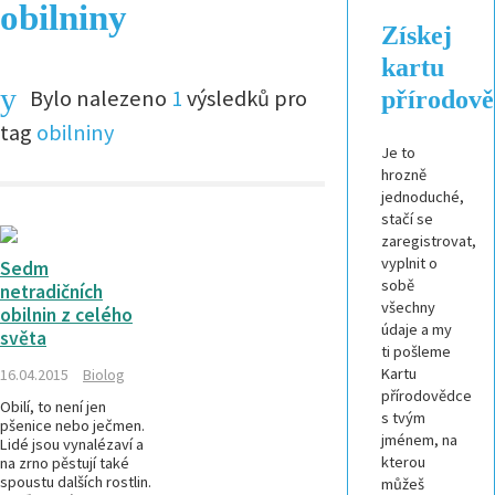
obilniny
Získej
kartu
Bylo nalezeno
1
výsledků pro
přírodov
tag
obilniny
Je to
hrozně
jednoduché,
stačí se
zaregistrovat,
vyplnit o
Sedm
sobě
netradičních
všechny
obilnin z celého
údaje a my
světa
ti pošleme
Kartu
16.04.2015
Biolog
přírodovědce
Obilí, to není jen
s tvým
pšenice nebo ječmen.
jménem, na
Lidé jsou vynalézaví a
kterou
na zrno pěstují také
spoustu dalších rostlin.
můžeš