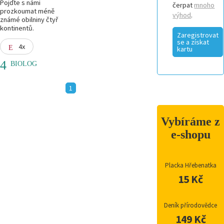
Pojďte s námi
čerpat
mnoho
prozkoumat méně
výhod
.
známé obilniny čtyř
kontinentů.
Zaregistrovat
se a získat
4x
kartu
BIOLOG
1
Vybíráme z
e-shopu
Placka Hřebenatka
15 Kč
Deník přírodovědce
149 Kč