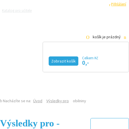
Registrace
Přihlášení
Katalog pro učitele
Zeptejte se přírodovědců
Razítková samoobsluha
Pro média
košík je prázdný
Celkem Kč
Zobrazit košík
0,-
KALENDÁŘ AKCÍ
MAGAZÍN
VIDEO
FOTOGALERIE
KE STAŽENÍ
E-SHOP
Nacházíte se na:
Úvod
Výsledky pro
obilniny
Výsledky pro -