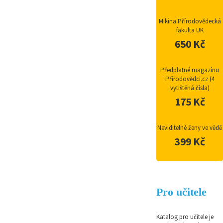
Mikina Přírodovědecká
fakulta UK
650 Kč
Předplatné magazínu
Přírodovědci.cz (4
vytištěná čísla)
175 Kč
Neviditelné ženy ve vědě
399 Kč
Pro učitele
Katalog pro učitele je