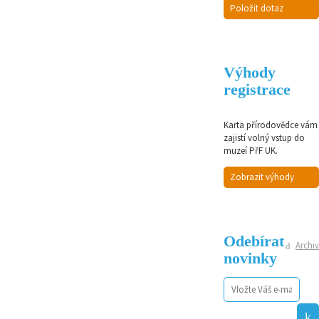
Položit dotaz
Výhody
registrace
Karta přírodovědce vám
zajistí volný vstup do
muzeí PřF UK.
Zobrazit výhody
Odebírat
Archiv
novinky