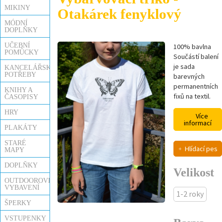
MIKINY
Otakárek fenyklový
MÓDNÍ
DOPLŇKY
UČEBNÍ
100% bavlna
POMŮCKY
Součástí balení
je sada
KANCELÁŘSKÉ
POTŘEBY
barevných
permanentních
KNIHY A
fixů na textil.
ČASOPISY
HRY
Více
informací
PLAKÁTY
STARÉ
Hlídací pes
MAPY
DOPLŇKY
Velikost
OUTDOOROVÉ
VYBAVENÍ
1-2 roky
ŠPERKY
VSTUPENKY