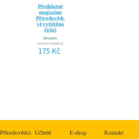
Předplatné
magazínu
Přírodovědci.cz
(4 vytištěná
čísla)
Skladem
(ihned k odběru)
175 Kč
Přírodovědci
Učitelé
E-shop
Kontakt