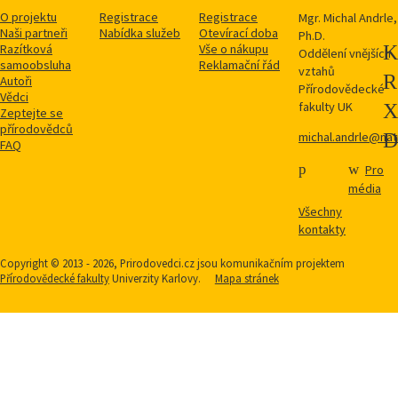
O projektu
Registrace
Registrace
Mgr. Michal Andrle,
Naši partneři
Nabídka služeb
Otevírací doba
Ph.D.
Razítková
Vše o nákupu
Oddělení vnějších
samoobsluha
Reklamační řád
vztahů
Autoři
Přírodovědecké
Vědci
fakulty UK
Zeptejte se
přírodovědců
michal.andrle@natu
FAQ
Pro
média
Všechny
kontakty
Copyright © 2013 - 2026, Prirodovedci.cz jsou komunikačním projektem
Přírodovědecké fakulty
Univerzity Karlovy.
Mapa stránek