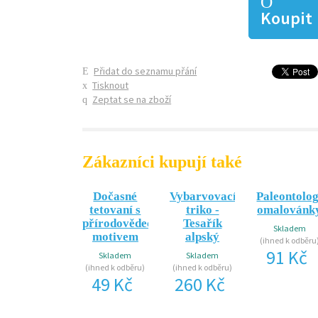
Koupit
Přidat do seznamu přání
Tisknout
Zeptat se na zboží
Zákazníci kupují také
Dočasné
Vybarvovací
Paleontolo
tetovaní s
triko -
omalovánk
přírodovědeckým
Tesařík
Skladem
motivem
alpský
(ihned k odběru
91 Kč
Skladem
Skladem
(ihned k odběru)
(ihned k odběru)
49 Kč
260 Kč