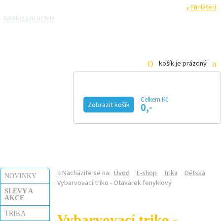
Registrace
Přihlášení
Katalog pro učitele
Zeptejte se přírodovědců
Razítková samoobsluha
Pro média
košík je prázdný
Celkem Kč
Zobrazit košík
0,-
KALENDÁŘ AKCÍ
MAGAZÍN
VIDEO
FOTOGALERIE
KE STAŽENÍ
E-SHOP
Nacházíte se na:
Úvod
E-shop
Trika
Dětská
NOVINKY
Vybarvovací triko - Otakárek fenyklový
SLEVY A
AKCE
TRIKA
Vybarvovací triko -