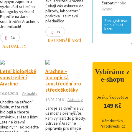
akci sdružení Arachne!
stejným zájmem a
čerpat
mnoho
Čekají vás exkurze do
vyzkoušet si terénní
výhod
.
přírody, laboratorní
biologický výzkum?
praktika i zajímavé
Pojeďte na Jarní
Zaregistrovat
přednášky.
soustředění Arachne v
se a získat
Jeseníkách!
kartu
1x
1x
KALENDÁŘ AKCÍ
AKTUALITY
Vybíráme z
Letní biologické
Arachne –
soustředění
biologická
e-shopu
Arachne
soustředění pro
středoškoláky
16.04.2015
Aktuality
Deník přírodovědce
18.03.2016
Aktuality
Chodíte na střední
149 Kč
školu, máte rádi
Jaro je za dveřmi a vy
biologii a chcete
už možná přemýšlíte,
strávit kus léta s lidmi
kam vyrazit do přírody.
Dámské triko
„stejné krevní
Sdružení Arachne
Přírodovědci.cz
skupiny“? Tak pojeďte
připravilo pro mladé
na Vysočinu, kde