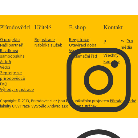
Přírodovědci
Učitelé
E-shop
Kontakt
O projektu
Registrace
Registrace
Pro
Naši partneři
Nabídka služeb
Otevírací doba
média
Razítková
Vše o nákupu
Všechny
samoobsluha
Reklamační řád
kontakty
Autoři
Vědci
Zeptejte se
přírodovědců
FAQ
Výhody registrace
Copyright © 2013, Prirodovedci.cz jsou komunikačním projektem
Přírodovědecké
fakulty
UK v Praze. Vytvořilo
Andweb s.r.o.
Mapa stránek