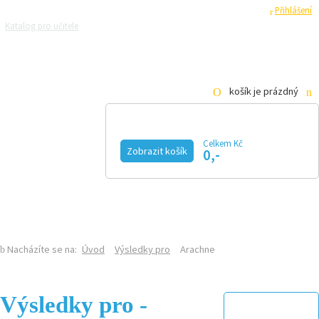
Registrace
Přihlášení
Katalog pro učitele
Zeptejte se přírodovědců
Razítková samoobsluha
Pro média
košík je prázdný
Celkem Kč
Zobrazit košík
0,-
KALENDÁŘ AKCÍ
MAGAZÍN
VIDEO
FOTOGALERIE
KE STAŽENÍ
E-SHOP
Nacházíte se na:
Úvod
Výsledky pro
Arachne
Výsledky pro -