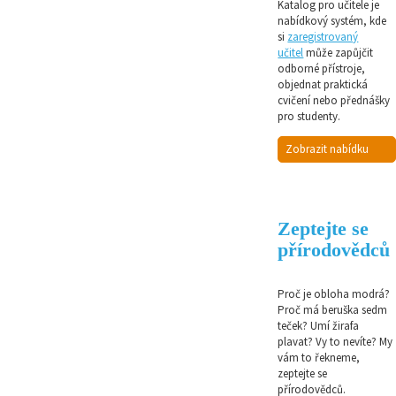
Katalog pro učitele je
nabídkový systém, kde
si
zaregistrovaný
učitel
může zapůjčit
odborné přístroje,
objednat praktická
cvičení nebo přednášky
pro studenty.
Zobrazit nabídku
Zeptejte se
přírodovědců
Proč je obloha modrá?
Proč má beruška sedm
teček? Umí žirafa
plavat? Vy to nevíte? My
vám to řekneme,
zeptejte se
přírodovědců.