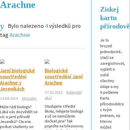
Arachne
Získej
kartu
Bylo nalezeno
4
výsledků pro
přírodov
tag
Arachne
Je to
hrozně
jednoduché,
stačí se
zaregistrovat,
vyplnit o
Jarní biologické
Biologické
sobě
soustředění
soustředění Jarní
všechny
Arachne v
Arachne
údaje a my
Jeseníkách
27.02.2015
Kalendář
ti pošleme
akcí
Kartu
14.04.2014
Aktuality
přírodovědce
Studujete střední
Máte rádi biologii?
s tvým
školu, milujete biologii
Láká vás dozvědět se
jménem, na
a už se nemůžete
víc o jarní přírodě
dočkat jara? Tak
kterou
Jeseníků? Chcete
pojeďte na březnovou
potkat studenty se
můžeš