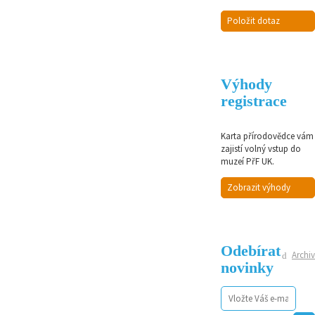
Položit dotaz
Výhody
registrace
Karta přírodovědce vám
zajistí volný vstup do
muzeí PřF UK.
Zobrazit výhody
Odebírat
Archiv
novinky