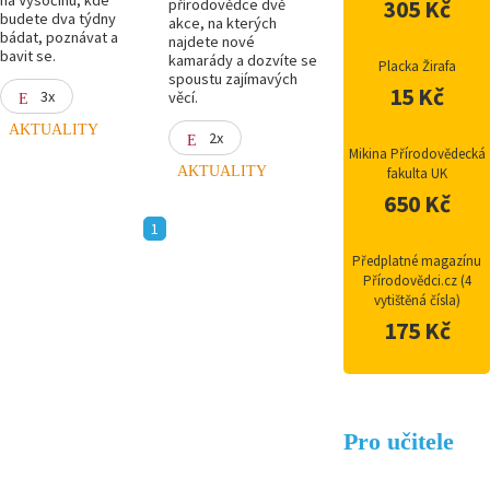
přírodovědce dvě
305 Kč
budete dva týdny
akce, na kterých
bádat, poznávat a
najdete nové
bavit se.
kamarády a dozvíte se
Placka Žirafa
spoustu zajímavých
15 Kč
3x
věcí.
AKTUALITY
2x
Mikina Přírodovědecká
AKTUALITY
fakulta UK
650 Kč
1
Předplatné magazínu
Přírodovědci.cz (4
vytištěná čísla)
175 Kč
Pro učitele