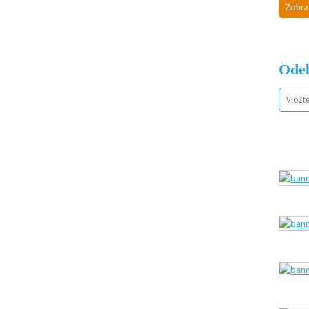
Zobra
Odeb