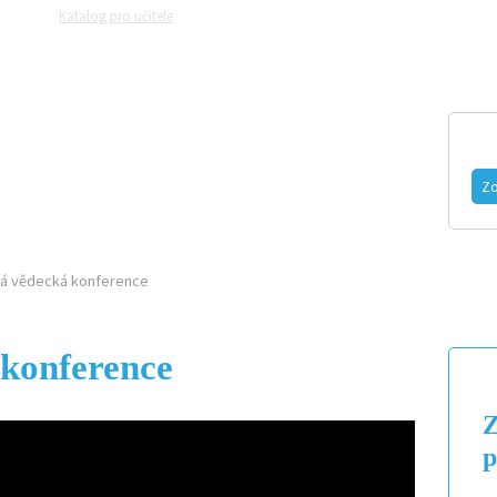
Katalog pro učitele
Zeptejte se přírodovědců
Razítková samoobslu
MAGAZÍN
VIDEO
FOTOGALERIE
Zo
ká vědecká konference
 konference
Z
p