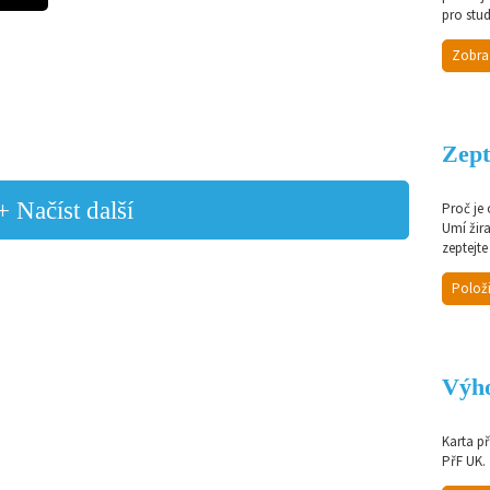
pro stud
Zobra
Zept
+ Načíst další
Proč je
Umí žir
zeptejte
Položi
Výho
Karta p
PřF UK.