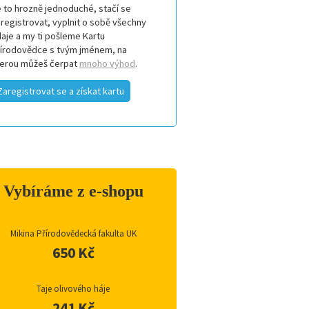
 to hrozně jednoduché, stačí se
registrovat, vyplnit o sobě všechny
aje a my ti pošleme Kartu
řírodovědce s tvým jménem, na
terou můžeš čerpat
mnoho výhod
.
Zaregistrovat se a získat kartu
Vybíráme z e-shopu
Mikina Přírodovědecká fakulta UK
650 Kč
Taje olivového háje
241 Kč