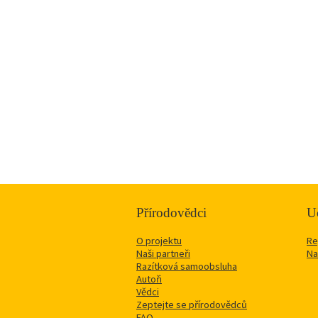
Přírodovědci
Uč
O projektu
Re
Naši partneři
Na
Razítková samoobsluha
Autoři
Vědci
Zeptejte se přírodovědců
FAQ