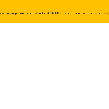
nikačním projektem
Přírodovědecké fakulty
UK v Praze. Vytvořilo
Andweb s.r.o.
Map