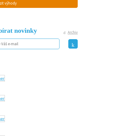
zit výhody
írat novinky
Archiv