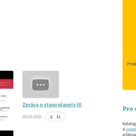
Předp
Zpráva o stavu planety III
Pro 
06.02.2020
1x
Katalog 
si
zaregi
přístroj