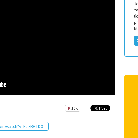
Je
za
úd
p
k
13x