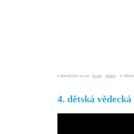
KALENDÁŘ AKCÍ
Nacházíte se na:
Úvod
Video
4. děts
4. dětská vědecká