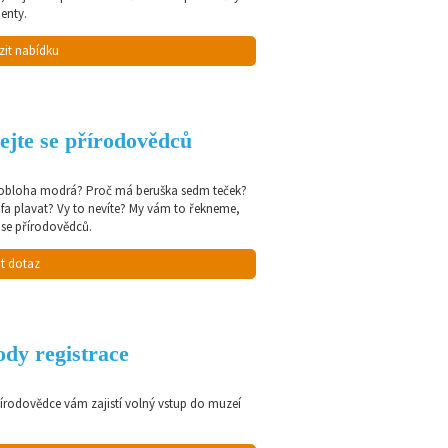
enty.
zit nabídku
ejte se přírodovědců
 obloha modrá? Proč má beruška sedm teček?
afa plavat? Vy to nevíte? My vám to řekneme,
 se přírodovědců.
t dotaz
dy registrace
řírodovědce vám zajistí volný vstup do muzeí