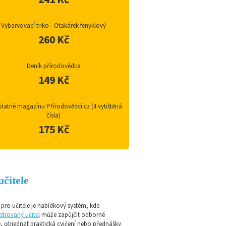
Vybarvovací triko - Otakárek fenyklový
260 Kč
Deník přírodovědce
149 Kč
latné magazínu Přírodovědci.cz (4 vytištěná
čísla)
175 Kč
učitele
pro učitele je nabídkový systém, kde
strovaný učitel
může zapůjčit odborné
e, objednat praktická cvičení nebo přednášky