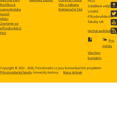
Naši partneři
Nabídka služeb
Otevírací doba
Ph.D.
Razítková
Vše o nákupu
Oddělení vnějších
samoobsluha
Reklamační řád
vztahů
Autoři
Přírodovědecké
Vědci
fakulty UK
Zeptejte se
přírodovědců
michal.andrle@natu
FAQ
Pro
média
Všechny
kontakty
Copyright © 2013 - 2026, Prirodovedci.cz jsou komunikačním projektem
Přírodovědecké fakulty
Univerzity Karlovy.
Mapa stránek