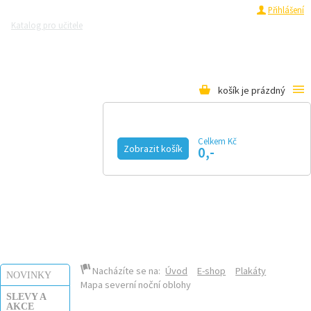
Registrace
Přihlášení
Katalog pro učitele
Zeptejte se přírodovědců
Razítková samoobsluha
Pro média
košík je prázdný
Celkem Kč
Zobrazit košík
0,-
KALENDÁŘ AKCÍ
MAGAZÍN
VIDEO
FOTOGALERIE
KE STAŽENÍ
E-SHOP
Nacházíte se na:
Úvod
E-shop
Plakáty
NOVINKY
Mapa severní noční oblohy
SLEVY A
AKCE