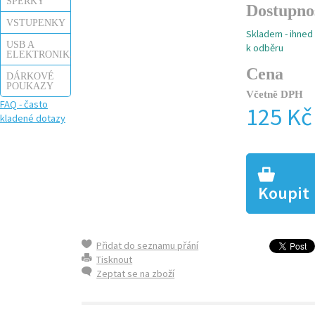
ŠPERKY
Dostupno
VSTUPENKY
Skladem - ihned
USB A
k odběru
ELEKTRONIKA
Cena
DÁRKOVÉ
POUKAZY
Včetně DPH
FAQ - často
125 Kč
kladené dotazy
Koupit
Přidat do seznamu přání
Tisknout
Zeptat se na zboží