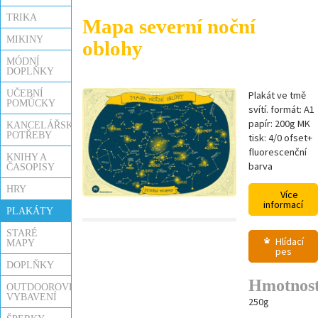
TRIKA
Mapa severní noční
MIKINY
oblohy
MÓDNÍ
DOPLŇKY
UČEBNÍ
Plakát ve tmě
POMŮCKY
svítí. formát: A1
papír: 200g MK
KANCELÁŘSKÉ
POTŘEBY
tisk: 4/0 ofset+
fluorescenční
KNIHY A
barva
ČASOPISY
HRY
Více
informací
PLAKÁTY
STARÉ
Hlídací
MAPY
pes
DOPLŇKY
Hmotnos
OUTDOOROVÉ
VYBAVENÍ
250g