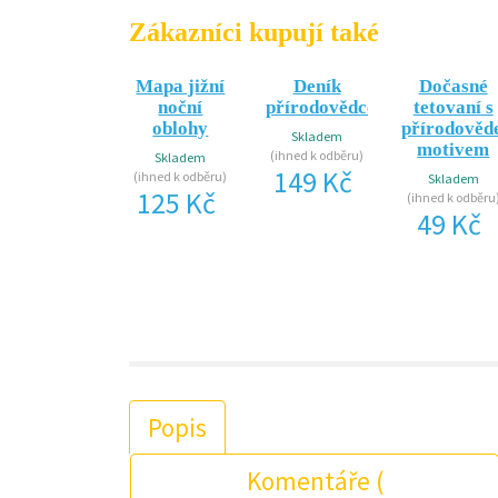
Zákazníci kupují také
Mapa jižní
Deník
Dočasné
noční
přírodovědce
tetovaní s
oblohy
přírodově
Skladem
motivem
(ihned k odběru)
Skladem
149 Kč
(ihned k odběru)
Skladem
125 Kč
(ihned k odběru
49 Kč
Popis
Komentáře (