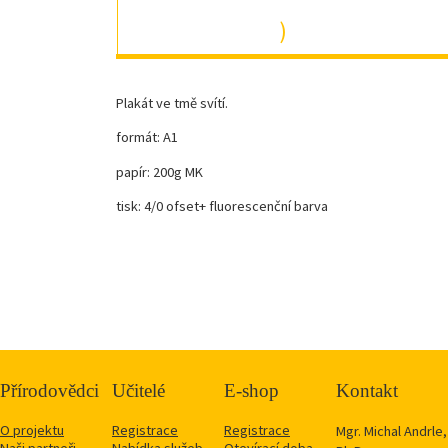
)
Plakát ve tmě svítí.
formát: A1
papír: 200g MK
tisk: 4/0 ofset+ fluorescenční barva
Přírodovědci
Učitelé
E-shop
Kontakt
O projektu
Registrace
Registrace
Mgr. Michal Andrle,