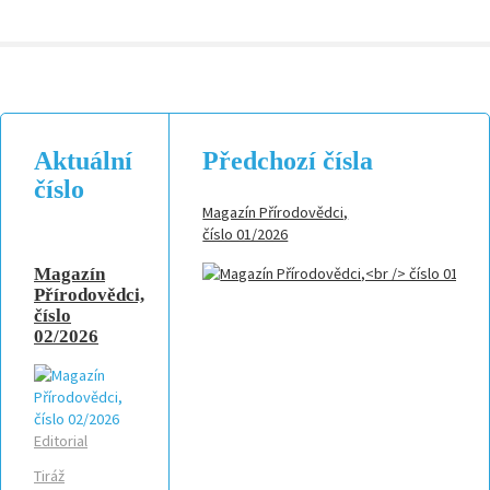
Ztráta hesla
Nejste ještě
zaregistrovaní?
Neváhejte a
získejte
mnoho
výhod!
Aktuální
Předchozí čísla
číslo
Registrace
Magazín Přírodovědci,
číslo 01/2026
Magazín
Přírodovědci,
číslo
02/2026
Editorial
Tiráž