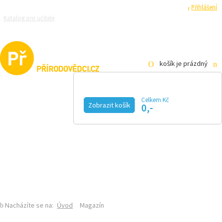
Registrace
Přihlášení
Katalog pro učitele
Zeptejte se přírodovědců
Razítková samoobsluha
Pro média
košík je prázdný
Celkem Kč
Zobrazit košík
0,-
KALENDÁŘ AKCÍ
MAGAZÍN
VIDEO
FOTOGALERIE
KE STAŽENÍ
E-SHOP
ÚVOD
O MAGAZÍNU
DISTRIBUČNÍ MÍSTA
INZERCE
Nacházíte se na:
Úvod
Magazín