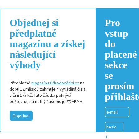
Objednej si
Pro
předplatné
vstup
magazínu a získej
do
následující
placené
výhody
sekce
se
Předplatné
magazínu Přírodově
dci.cz
na
prosím
dobu 12 měsíců zahrnuje 4 vytištěná čísla
přihlašt
a činí 175 Kč. Tato částka pokrývá
poštovné, samotný časopis je ZDARMA.
Objednat