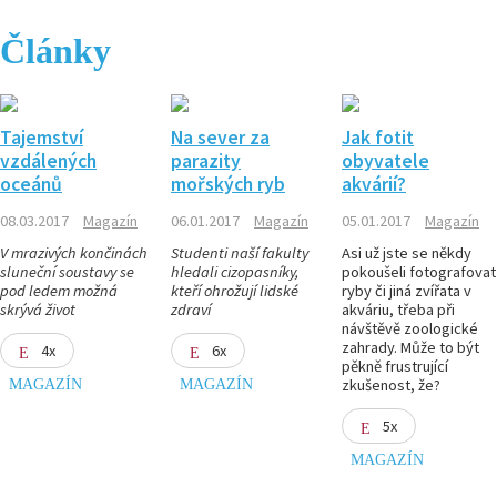
Články
Tajemství
Na sever za
Jak fotit
vzdálených
parazity
obyvatele
oceánů
mořských ryb
akvárií?
08.03.2017
Magazín
06.01.2017
Magazín
05.01.2017
Magazín
V mrazivých končinách
Studenti naší fakulty
Asi už jste se někdy
sluneční soustavy se
hledali cizopasníky,
pokoušeli fotografovat
pod ledem možná
kteří ohrožují lidské
ryby či jiná zvířata v
skrývá život
zdraví
akváriu, třeba při
návštěvě zoologické
zahrady. Může to být
4x
6x
pěkně frustrující
MAGAZÍN
MAGAZÍN
zkušenost, že?
5x
MAGAZÍN