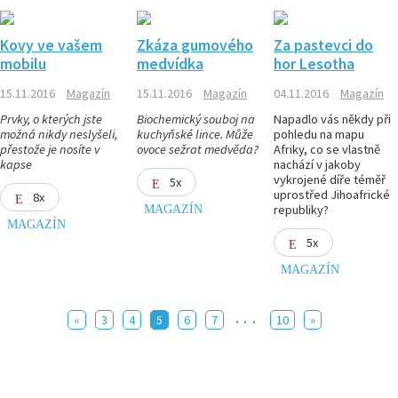
Kovy ve vašem
Zkáza gumového
Za pastevci do
mobilu
medvídka
hor Lesotha
15.11.2016
Magazín
15.11.2016
Magazín
04.11.2016
Magazín
Prvky, o kterých jste
Biochemický souboj na
Napadlo vás někdy při
možná nikdy neslyšeli,
kuchyňské lince. Může
pohledu na mapu
přestože je nosíte v
ovoce sežrat medvěda?
Afriky, co se vlastně
kapse
nachází v jakoby
vykrojené díře téměř
5x
uprostřed Jihoafrické
8x
MAGAZÍN
republiky?
MAGAZÍN
5x
MAGAZÍN
...
«
3
4
5
6
7
10
»