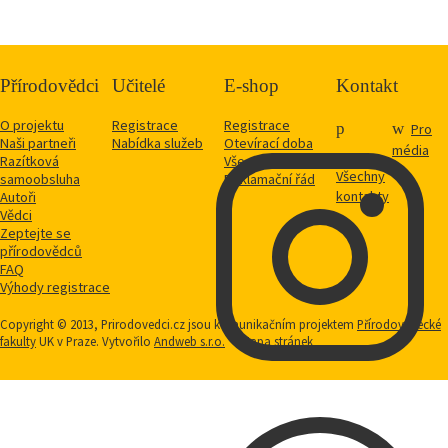
Přírodovědci
Učitelé
E-shop
Kontakt
O projektu
Registrace
Registrace
Pro
Naši partneři
Nabídka služeb
Otevírací doba
média
Razítková
Vše o nákupu
Všechny
samoobsluha
Reklamační řád
kontakty
Autoři
Vědci
Zeptejte se
přírodovědců
FAQ
Výhody registrace
Copyright © 2013, Prirodovedci.cz jsou komunikačním projektem
Přírodovědecké
fakulty
UK v Praze. Vytvořilo
Andweb s.r.o.
Mapa stránek