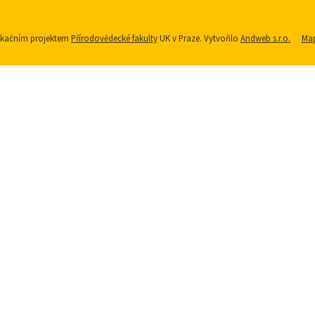
nikačním projektem
Přírodovědecké fakulty
UK v Praze. Vytvořilo
Andweb s.r.o.
Map