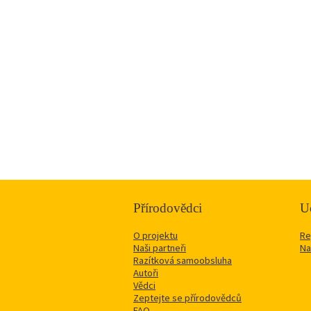
Přírodovědci
Uč
O projektu
Re
Naši partneři
Na
Razítková samoobsluha
Autoři
Vědci
Zeptejte se přírodovědců
FAQ