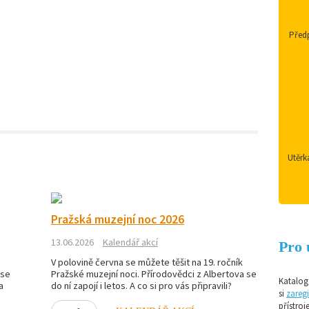
Předp
Utěrk
Pražská muzejní noc 2026
13.06.2026
Kalendář akcí
Pro 
V polovině června se můžete těšit na 19. ročník
 se
Pražské muzejní noci. Přírodovědci z Albertova se
Katalog 
a
do ní zapojí i letos. A co si pro vás připravili?
si
zaregi
přístroj