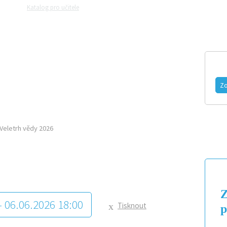
Katalog pro učitele
Zeptejte se přírodovědců
Razítková samoobslu
MAGAZÍN
VIDEO
FOTOGALERIE
Zo
Veletrh vědy 2026
Z
- 06.06.2026 18:00
Tisknout
p