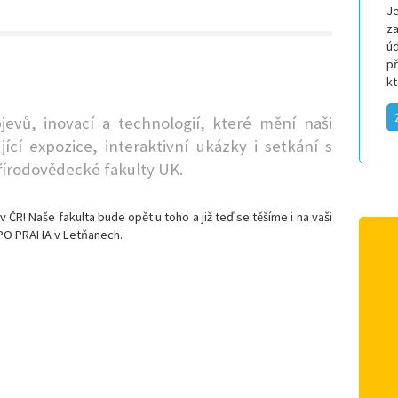
Je
za
úd
p
k
jevů, inovací a technologií, které mění naši
jící expozice, interaktivní ukázky i setkání s
řírodovědecké fakulty UK.
v ČR! Naše fakulta bude opět u toho a již teď se těšíme i na vaši
 EXPO PRAHA v Letňanech.