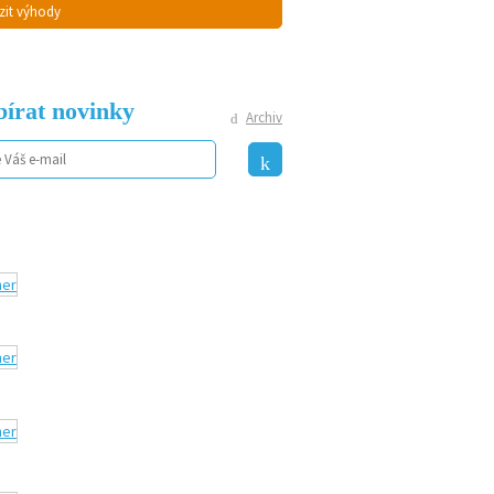
zit výhody
írat novinky
Archiv