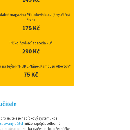
latné magazínu Přírodovědci.cz (4 vytištěná
čísla)
175 Kč
Tričko "Zvířecí abeceda - D"
290 Kč
a na brýle PřF UK „Plánek Kampusu Albertov“
75 Kč
učitele
pro učitele je nabídkový systém, kde
strovaný učitel
může zapůjčit odborné
e, objednat praktická cvičení nebo přednášky