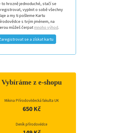
 to hrozně jednoduché, stačí se
registrovat, vyplnit o sobě všechny
aje a my ti pošleme Kartu
řírodovědce s tvým jménem, na
terou můžeš čerpat
mnoho výhod
.
Zaregistrovat se a získat kartu
Vybíráme z e-shopu
Mikina Přírodovědecká fakulta UK
650 Kč
Deník přírodovědce
149 Kč