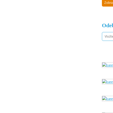
Zobra
Odeb