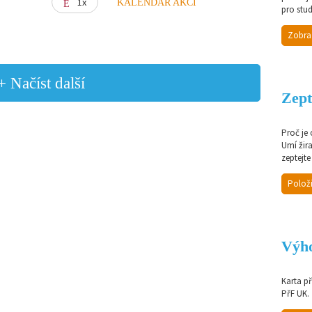
1x
KALENDÁŘ AKCÍ
pro stud
Zobra
+ Načíst další
Zept
Proč je
Umí žir
zeptejte
Položi
Výho
Karta p
PřF UK.