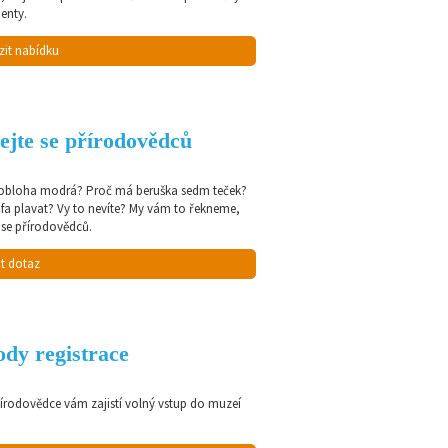
enty.
zit nabídku
ejte se přírodovědců
 obloha modrá? Proč má beruška sedm teček?
afa plavat? Vy to nevíte? My vám to řekneme,
 se přírodovědců.
t dotaz
dy registrace
řírodovědce vám zajistí volný vstup do muzeí