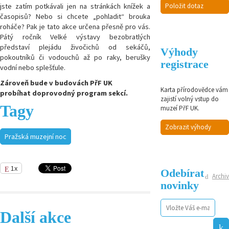
Položit dotaz
jste zatím potkávali jen na stránkách knížek a
časopisů? Nebo si chcete „pohladit“ brouka
roháče? Pak je tato akce určena přesně pro vás.
Pátý ročník Velké výstavy bezobratlých
představí plejádu živočichů od sekáčů,
Výhody
pokoutníků či vodouchů až po raky, berušky
registrace
vodní nebo splešťule.
Zároveň bude v budovách PřF UK
Karta přírodovědce vám
probíhat doprovodný program sekcí.
zajistí volný vstup do
Tagy
muzeí PřF UK.
Zobrazit výhody
Pražská muzejní noc
1x
Odebírat
Archiv
novinky
Další akce