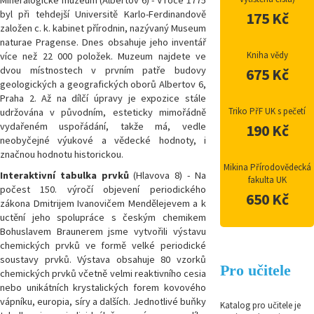
Mineralogické muzeum (Albertov 6) - V roce 1775
byl při tehdejší Universitě Karlo-Ferdinandově
175 Kč
založen c. k. kabinet přírodnin, nazývaný Museum
naturae Pragense. Dnes obsahuje jeho inventář
Kniha vědy
více než 22 000 položek. Muzeum najdete ve
dvou místnostech v prvním patře budovy
675 Kč
geologických a geografických oborů Albertov 6,
Praha 2. Až na dílčí úpravy je expozice stále
Triko PřF UK s pečetí
udržována v původním, esteticky mimořádně
vydařeném uspořádání, takže má, vedle
190 Kč
neobyčejné výukové a vědecké hodnoty, i
značnou hodnotu historickou.
Mikina Přírodovědecká
Interaktivní tabulka prvků
(Hlavova 8) - Na
fakulta UK
počest 150. výročí objevení periodického
650 Kč
zákona Dmitrijem Ivanovičem Mendělejevem a k
uctění jeho spolupráce s českým chemikem
Bohuslavem Braunerem jsme vytvořili výstavu
chemických prvků ve formě velké periodické
soustavy prvků. Výstava obsahuje 80 vzorků
Pro učitele
chemických prvků včetně velmi reaktivního cesia
nebo unikátních krystalických forem kovového
vápníku, europia, síry a dalších. Jednotlivé buňky
Katalog pro učitele je