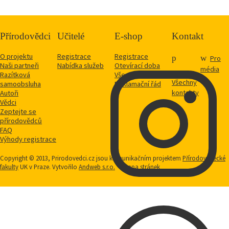
Přírodovědci
Učitelé
E-shop
Kontakt
O projektu
Registrace
Registrace
Pro
Naši partneři
Nabídka služeb
Otevírací doba
média
Razítková
Vše o nákupu
Všechny
samoobsluha
Reklamační řád
kontakty
Autoři
Vědci
Zeptejte se
přírodovědců
FAQ
Výhody registrace
Copyright © 2013, Prirodovedci.cz jsou komunikačním projektem
Přírodovědecké
fakulty
UK v Praze. Vytvořilo
Andweb s.r.o.
Mapa stránek