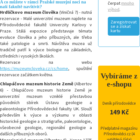
A co můžete v rámci Pražské muzejní noci na
čerpat
mnoho
naší fakultě navštívit?
výhod
.
Hrdličkovo muzeum člověka
(Viničná 7) - nutná
rezervace - Malé univerzitní muzeum najdete na
Zaregistrovat
Přírodovědecké fakultě Univerzity Karlovy v
se a získat
kartu
Praze. Stálá expozice představuje témata
evoluce člověka a jeho příbuzných, ale třeba
také patologie a smrti. Návštěva muzea už
tradičně patří k výuce biologie na základních,
středních i vysokých školách.
Rezervace na webu
https://muzeumcloveka.cz/cs/home
, spuštění
Vybíráme z
rezervace začátkem května.
e-shopu
Chlupáčovo muzeum historie Země
(Albertov
6) - Chlupáčovo muzeum historie Země je
univerzitní muzeum vzniklé přestavbou
původních sbírek Ústavu geologie a
Deník přírodovědce
paleontologie Přírodovědecké fakulty UK. Slouží
149 Kč
především k výuce a výzkumu v oblasti
historické geologie a stratigrafie, paleontologie,
všeobecné geologie, regionální geologie a
Předplatné magazínu
dalších příbuzných oborů.
Přírodovědci.cz (4
vytištěná čísla)