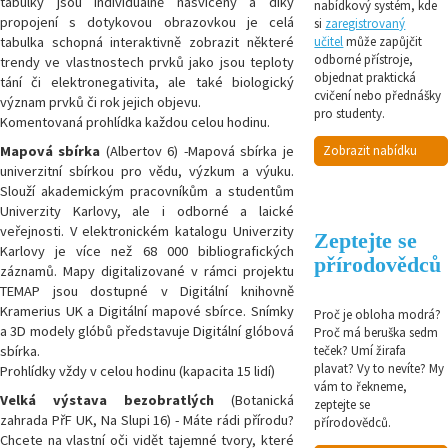
tabulky jsou individuálně nasvíceny a díky
nabídkový systém, kde
propojení s dotykovou obrazovkou je celá
si
zaregistrovaný
tabulka schopná interaktivně zobrazit některé
učitel
může zapůjčit
odborné přístroje,
trendy ve vlastnostech prvků jako jsou teploty
objednat praktická
tání či elektronegativita, ale také biologický
cvičení nebo přednášky
význam prvků či rok jejich objevu.
pro studenty.
Komentovaná prohlídka každou celou hodinu.
Mapová
sbírka
(Albertov 6) -Mapová sbírka je
Zobrazit nabídku
univerzitní sbírkou pro vědu, výzkum a výuku.
Slouží akademickým pracovníkům a studentům
Univerzity Karlovy, ale i odborné a laické
veřejnosti. V elektronickém katalogu Univerzity
Zeptejte se
Karlovy je více než 68 000 bibliografických
přírodovědců
záznamů. Mapy digitalizované v rámci projektu
TEMAP jsou dostupné v Digitální knihovně
Kramerius UK a Digitální mapové sbírce. Snímky
Proč je obloha modrá?
a 3D modely glóbů představuje Digitální glóbová
Proč má beruška sedm
sbírka.
teček? Umí žirafa
plavat? Vy to nevíte? My
Prohlídky vždy v celou hodinu (kapacita 15 lidí)
vám to řekneme,
Velká výstava bezobratlých
(Botanická
zeptejte se
zahrada PřF UK, Na Slupi 16) - Máte rádi přírodu?
přírodovědců.
Chcete na vlastní oči vidět tajemné tvory, které