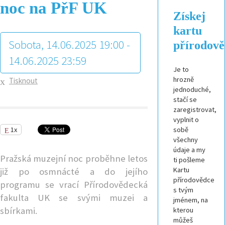
noc na PřF UK
Získej
kartu
Sobota, 14.06.2025 19:00 -
přírodov
14.06.2025 23:59
Je to
hrozně
Tisknout
jednoduché,
stačí se
zaregistrovat,
vyplnit o
1x
sobě
všechny
údaje a my
Pražská muzejní noc proběhne letos
ti pošleme
Kartu
již po osmnácté a do jejího
přírodovědce
programu se vrací Přírodovědecká
s tvým
fakulta UK se svými muzei a
jménem, na
sbírkami.
kterou
můžeš