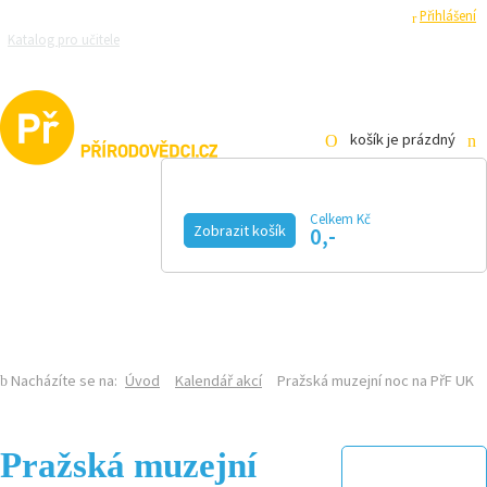
Registrace
Přihlášení
Katalog pro učitele
Zeptejte se přírodovědců
Razítková samoobsluha
Pro média
košík je prázdný
Celkem Kč
Zobrazit košík
0,-
KALENDÁŘ AKCÍ
MAGAZÍN
VIDEO
FOTOGALERIE
KE STAŽENÍ
E-SHOP
Nacházíte se na:
Úvod
Kalendář akcí
Pražská muzejní noc na PřF UK
Pražská muzejní