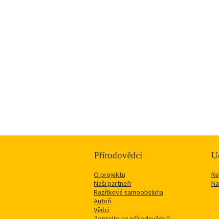
Přírodovědci
Uč
O projektu
Re
Naši partneři
Na
Razítková samoobsluha
Autoři
Vědci
Zeptejte se přírodovědců