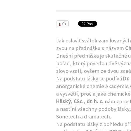
0x
Jak oslavit svátek zamilovanýc
zvou na přednášku s názvem
Ch
Dnešní přednáška je skutečně 
pořad, který povedou dvě význ
slovo vzatí, ovšem ze dvou zcel
Na podstatu lásky se podívá
Dr.
anorganické chemie Akademie 
a vysvětlí, proč a jaké chemick
Hilský, CSc., dr. h. c.
nám zprost
a nastíní všechny podoby lásky,
Sonetech a dramatech.
Na podstatu lásky z pohledu pří