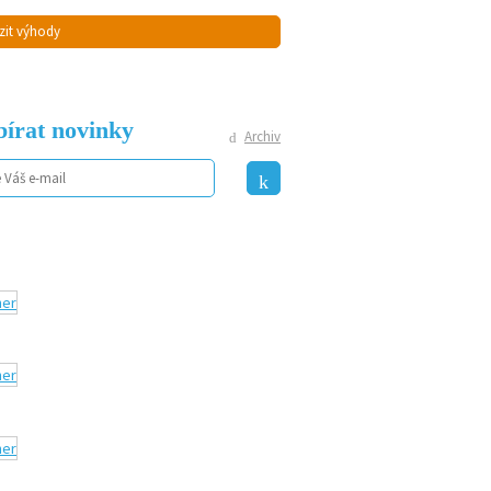
zit výhody
írat novinky
Archiv