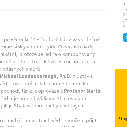
Je
za
úd
p
k
h "po vědecku"? Přírodovědci.cz vás srdečně
emie lásky
v rámci cyklu
Chemické čtvrtky.
unikátní, protože se jedná o komponovaný
amné osobnosti české vědy a odborníci na
a odlišných směrů!
 Michael Londesborough, Ph.D.
z Ústavu
věd ČRm který uplatní pohled chemika
é pochody lásku doprovázejí.
Profesor Martin
ředkuje pohled Williama Shakespeara
 jak je Shakespeare zachytil ve svých
Předp
rodních i humanitních věd se můžete přijít