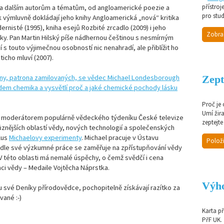
přístroj
 dalším autorům a tématům, od angloamerické poezie a
pro stud
jak výmluvně dokládají jeho knihy Angloamerická „nová“ kritika
rnisté (1995), kniha esejů Rozbité zrcadlo (2009) i jeho
Zobra
ky. Pan Martin Hilský píše nádhernou češtinou s nesmírným
s touto výjimečnou osobností nic nenahradí, ale přiblížit ho
icho mluví (2007).
Zept
Proč je
Umí žir
 moderátorem populárně vědeckého týdeníku České televize
zeptejte
ůznějších oblastí vědy, nových technologií a společenských
lus
Michaelovy experimenty
. Michael pracuje v Ústavu
Položi
dle své výzkumné práce se zaměřuje na zpřístupňování vědy
 V této oblasti má nemalé úspěchy, o čemž svědčí i cena
ci vědy – Medaile Vojtěcha Náprstka.
Výho
sou své Deníky přírodovědce, pochopitelně získávají razítko za
vané :-)
Karta p
PřF UK.