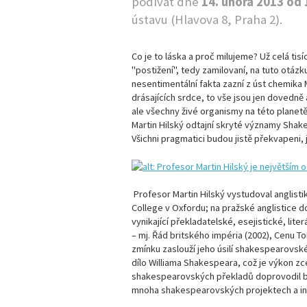
podívat dne
14. února 2013 od
ústavu (Hlavova 8, Praha 2).
Co je to láska a proč milujeme? Už celá tisí
"postižení", tedy zamilovaní, na tuto otáz
nesentimentální fakta zazní z úst chemika 
drásajících srdce, to vše jsou jen dovedně 
ale všechny živé organismy na této planetě
Martin Hilský
odtajní skryté významy Shake
Všichni pragmatici budou jistě překvapeni, 
Profesor Martin Hilský vystudoval anglistik
College v Oxfordu; na pražské anglistice d
vynikající překladatelské, esejistické, lit
– mj. Řád britského impéria (2002), Cenu T
zmínku zaslouží jeho úsilí shakespearovsk
dílo Williama Shakespeara, což je výkon z
shakespearovských překladů doprovodil b
mnoha shakespearovských projektech a insc