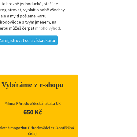
 to hrozně jednoduché, stačí se
registrovat, vyplnit o sobě všechny
aje a my ti pošleme Kartu
řírodovědce s tvým jménem, na
terou můžeš čerpat
mnoho výhod
.
Zaregistrovat se a získat kartu
Vybíráme z e-shopu
Mikina Přírodovědecká fakulta UK
650 Kč
latné magazínu Přírodovědci.cz (4 vytištěná
čísla)