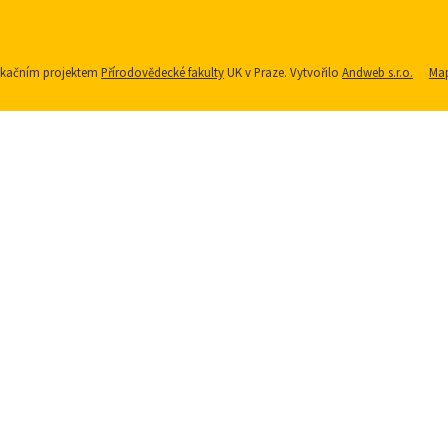
nikačním projektem
Přírodovědecké fakulty
UK v Praze. Vytvořilo
Andweb s.r.o.
Map