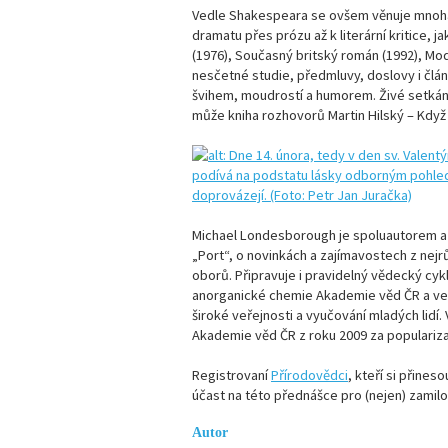
Vedle Shakespeara se ovšem věnuje mnoha
dramatu přes prózu až k literární kritice, 
(1976), Současný britský román (1992), Mode
nesčetné studie, předmluvy, doslovy i člán
švihem, moudrostí a humorem. Živé setkání 
může kniha rozhovorů Martin Hilský – Když t
Michael Londesborough je spoluautorem a
„Port“, o novinkách a zajímavostech z nejr
oborů. Připravuje i pravidelný vědecký cyk
anorganické chemie Akademie věd ČR a ve
široké veřejnosti a vyučování mladých lidí.
Akademie věd ČR z roku 2009 za populariza
Registrovaní
Přírodovědci
, kteří si přine
účast na této přednášce pro (nejen) zamilo
Autor