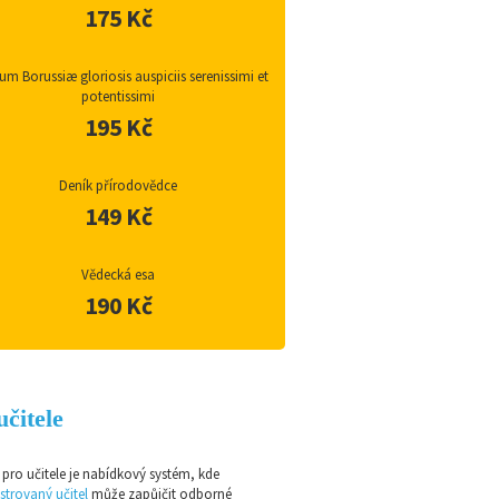
175 Kč
m Borussiæ gloriosis auspiciis serenissimi et
potentissimi
195 Kč
Deník přírodovědce
149 Kč
Vědecká esa
190 Kč
učitele
pro učitele je nabídkový systém, kde
strovaný učitel
může zapůjčit odborné