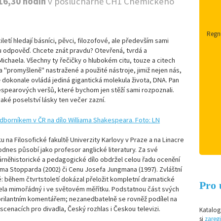
 16,30 hodin
v posluchárně CH1 Chemického
Regnu
ciletí hledají básníci, pěvci, filozofové, ale především sami
ku odpověď. Chcete znát pravdu? Otevřená, tvrdá a
Michaela. Všechny ty řečičky o hlubokém citu, touze a citech
a "promyšleně" nastražené a použité nástroje, jimiž nejen nás,
 dokonale ovládá jediná gigantická molekula života, DNA. Pan
spearových veršů, které bychom jen stěží sami rozpoznali.
jaké poselství lásky ten večer zazní.
u na Filosofické fakultě Univerzity Karlovy v Praze a na Linacre
odnes působí jako profesor anglické literatury. Za své
erárněhistorické a pedagogické dílo obdržel celou řadu ocenění
oma Stopparda (2002) či Cenu Josefa Jungmana (1997). Zvláštní
é: během čtvrtstoletí dokázal přeložit kompletní dramatické
Pro 
cela mimořádný i ve světovém měřítku. Podstatnou část svých
rilantním komentářem; nezanedbatelně se rovněž podílel na
enacích pro divadla, Český rozhlas i Českou televizi.
Katalog 
si
zaregi