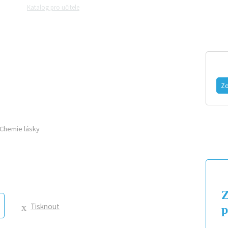
Katalog pro učitele
Zeptejte se přírodovědců
Razítková samoobslu
MAGAZÍN
VIDEO
FOTOGALERIE
Zo
Chemie lásky
Z
Tisknout
p