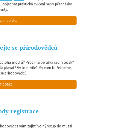
e, objednat praktická cvičení nebo přednášky
enty.
zit nabídku
ejte se přírodovědců
 obloha modrá? Proč má beruška sedm teček?
afa plavat? Vy to nevíte? My vám to řekneme,
 se přírodovědců.
t dotaz
dy registrace
řírodovědce vám zajistí volný vstup do muzeí