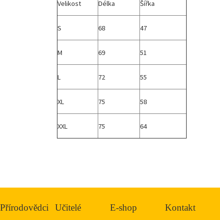
Velikost
Délka
Šířka
S
68
47
M
69
51
L
72
55
XL
75
58
XXL
75
64
Přírodovědci
Učitelé
E-shop
Kontakt