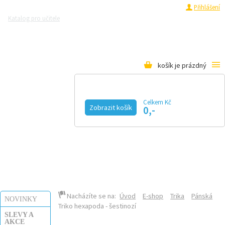
Registrace
Přihlášení
Katalog pro učitele
Zeptejte se přírodovědců
Razítková samoobsluha
Pro média
košík je prázdný
Celkem Kč
Zobrazit košík
0,-
KALENDÁŘ AKCÍ
MAGAZÍN
VIDEO
FOTOGALERIE
KE STAŽENÍ
E-SHOP
Nacházíte se na:
Úvod
E-shop
Trika
Pánská
NOVINKY
Triko hexapoda - šestinozí
SLEVY A
AKCE