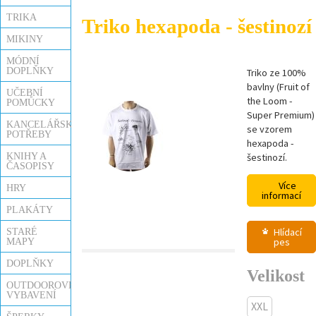
TRIKA
Triko hexapoda - šestinozí
MIKINY
MÓDNÍ
DOPLŇKY
Triko ze 100%
bavlny (Fruit of
UČEBNÍ
the Loom -
POMŮCKY
Super Premium)
KANCELÁŘSKÉ
se vzorem
POTŘEBY
hexapoda -
KNIHY A
šestinozí.
ČASOPISY
Více
HRY
informací
PLAKÁTY
Hlídací
STARÉ
pes
MAPY
DOPLŇKY
Velikost
OUTDOOROVÉ
VYBAVENÍ
XXL