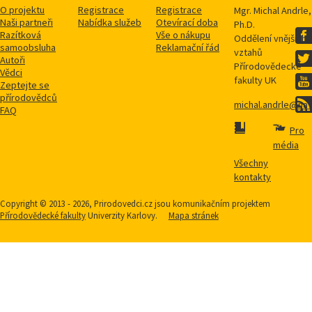
O projektu
Registrace
Registrace
Mgr. Michal Andrle,
Naši partneři
Nabídka služeb
Otevírací doba
Ph.D.
Razítková
Vše o nákupu
Oddělení vnějších
samoobsluha
Reklamační řád
vztahů
Autoři
Přírodovědecké
Vědci
fakulty UK
Zeptejte se
přírodovědců
michal.andrle@natu
FAQ
Pro
média
Všechny
kontakty
Copyright © 2013 - 2026, Prirodovedci.cz jsou komunikačním projektem
Přírodovědecké fakulty
Univerzity Karlovy.
Mapa stránek