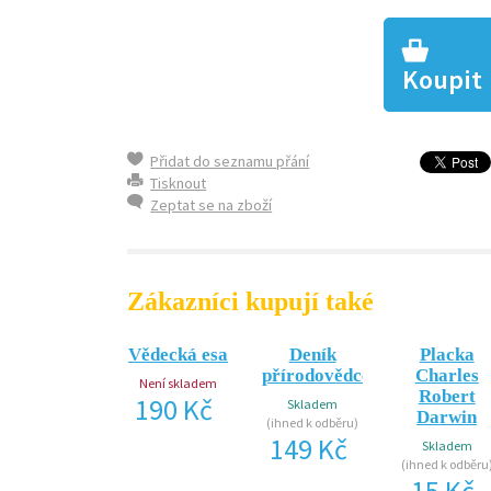
Koupit
Přidat do seznamu přání
Tisknout
Zeptat se na zboží
Zákazníci kupují také
Vědecká esa
Deník
Placka
přírodovědce
Charles
Není skladem
Robert
190 Kč
Skladem
Darwin
(ihned k odběru)
149 Kč
Skladem
(ihned k odběru
15 Kč