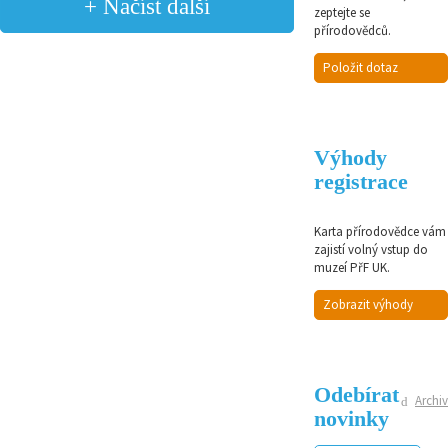
+ Načíst další
zeptejte se
přírodovědců.
Položit dotaz
Výhody
registrace
Karta přírodovědce vám
zajistí volný vstup do
muzeí PřF UK.
Zobrazit výhody
Odebírat
Archiv
novinky