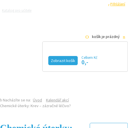
Registrace
Přihlášení
Katalog pro učitele
Zeptejte se přírodovědců
Razítková samoobsluha
Pro média
košík je prázdný
Celkem Kč
Zobrazit košík
0,-
KALENDÁŘ AKCÍ
MAGAZÍN
VIDEO
FOTOGALERIE
KE STAŽENÍ
E-SHOP
Nacházíte se na:
Úvod
Kalendář akcí
Chemické úterky: Krev – zázračné léčivo?
Chemické úterky: