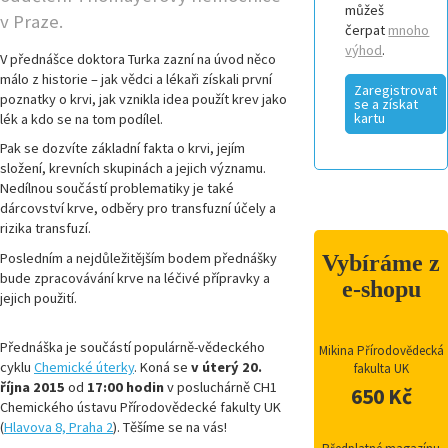
můžeš
v Praze.
čerpat
mnoho
výhod
.
V přednášce doktora Turka zazní na úvod něco
málo z historie – jak vědci a lékaři získali první
Zaregistrovat
poznatky o krvi, jak vznikla idea použít krev jako
se a získat
kartu
lék a kdo se na tom podílel.
Pak se dozvíte základní fakta o krvi, jejím
složení, krevních skupinách a jejich významu.
Nedílnou součástí problematiky je také
dárcovství krve, odběry pro transfuzní účely a
rizika transfuzí.
Posledním a nejdůležitějším bodem přednášky
Vybíráme z
bude zpracovávání krve na léčivé přípravky a
e-shopu
jejich použití.
Přednáška je součástí populárně-vědeckého
Mikina Přírodovědecká
cyklu
Chemické úterky
. Koná se
v úterý 20.
fakulta UK
října 2015
od
17:00 hodin
v posluchárně CH1
650 Kč
Chemického ústavu Přírodovědecké fakulty UK
(
Hlavova 8, Praha 2
). Těšíme se na vás!