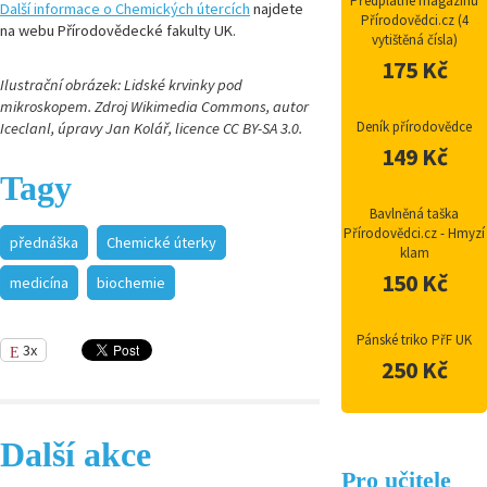
Předplatné magazínu
Další informace o Chemických útercích
najdete
Přírodovědci.cz (4
na webu Přírodovědecké fakulty UK.
vytištěná čísla)
175 Kč
Ilustrační obrázek: Lidské krvinky pod
mikroskopem. Zdroj Wikimedia Commons, autor
Deník přírodovědce
Iceclanl, úpravy Jan Kolář, licence CC BY-SA 3.0.
149 Kč
Tagy
Bavlněná taška
Přírodovědci.cz - Hmyzí
přednáška
Chemické úterky
klam
150 Kč
medicína
biochemie
Pánské triko PřF UK
3x
250 Kč
Další akce
Pro učitele