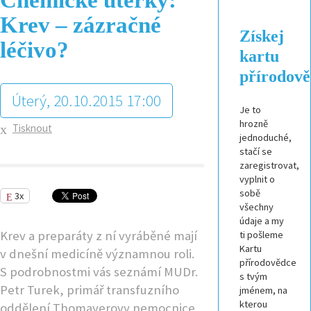
Krev – zázračné
Získej
léčivo?
kartu
přírodov
Úterý, 20.10.2015 17:00
Je to
hrozně
Tisknout
jednoduché,
stačí se
zaregistrovat,
vyplnit o
sobě
3x
všechny
údaje a my
Krev a preparáty z ní vyráběné mají
ti pošleme
Kartu
v dnešní medicíně významnou roli.
přírodovědce
S podrobnostmi vás seznámí MUDr.
s tvým
Petr Turek, primář transfuzního
jménem, na
kterou
oddělení Thomayerovy nemocnice