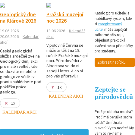
Katalog pro učitele je
Geologický dne
Pražská muzejní
nabídkový systém, kde
na Klárově 2026
noc 2026
si
zaregistrovaný
učitel
může zapůjčit
19.06.2026 -
13.06.2026
Kalendář
odborné přístroje,
20.06.2026
Kalendář
akcí
objednat praktická
akcí
V polovině června se
cvičení nebo přednášky
můžete těšit na 19.
Česká geologická
pro studenty.
ročník Pražské muzejní
služba srdečně zve na
noci. Přírodovědci z
Geologický den, akci
Zobrazit nabídku
Albertova se do ní
pro malé i velké, kde
zapojí i letos. A co si
se dozvíte mnohé o
pro vás připravili?
geologii ve vědě i v
praxi a nahlédnete pod
pokličku práce
1x
Zeptejte se
geologa.
přírodovědců
KALENDÁŘ AKCÍ
1x
Proč je obloha modrá?
KALENDÁŘ AKCÍ
Proč má beruška sedm
teček? Umí žirafa
plavat? Vy to nevíte? My
vám to řekneme,