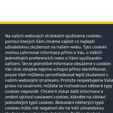
Přírodovědci
Učitelé
E-shop
Kontakt
Na našich webových stránkách využíváme cookies,
pomocí kterých Vám chceme zajistit co nejlepší
O projektu
Registrace
Registrace
Pro
Naši partneři
Nabídka služeb
Otevírací doba
uživatelskou zkušenost na našem webu. Tyto cookies
média
Razítková
Vše o nákupu
mohou zahrnovat informace přímo o Vás, o Vašich
Všechny
samoobsluha
Reklamační řád
jednotlivých preferencích nebo o Vámi využívaném
kontakty
Autoři
zařízení. Skrze jednotlivé informace obsažené v cookies
Vědci
Vás však obvykle nejsme schopni přímo identifikovat,
Zeptejte se
přírodovědců
pouze Vám můžeme zprostředkovat lepší zkušenost s
FAQ
našimi webovými stránkami. Protože respektujeme Vaš
Výhody registrace
právo na soukromí, můžete se rozhodnout některé typy
cookies nepovolit. Chcete-li získat další informace a
Copyright © 2013, Prirodovedci.cz jsou komunikačním projektem
Přírodovědecké
změnit výchozí nastavení cookies, klikněte na záhlaví
fakulty
UK v Praze. Vytvořilo
Andweb s.r.o.
Mapa stránek
jednotlivých typů cookies. Blokování některých typů
cookies může mít negativní vliv na Vaší uživatelskou