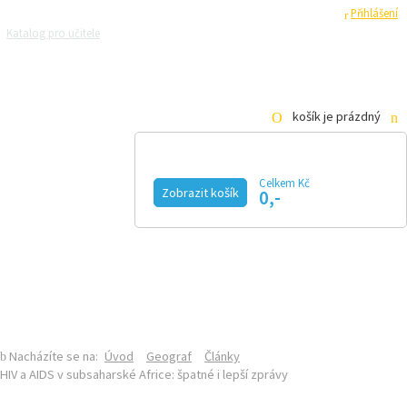
Registrace
Přihlášení
Katalog pro učitele
Zeptejte se přírodovědců
Razítková samoobsluha
Pro média
košík je prázdný
Celkem Kč
GEOGRAF
Zobrazit košík
0,-
KALENDÁŘ AKCÍ
MAGAZÍN
VIDEO
FOTOGALERIE
KE STAŽENÍ
E-SHOP
SEKCE GEOGRAFIE NA PŘF UK
ČLÁNKY
Nacházíte se na:
Úvod
Geograf
Články
HIV a AIDS v subsaharské Africe: špatné i lepší zprávy