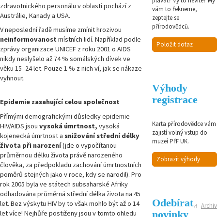
plavat? Vy to nevíte? My
zdravotnického personálu v oblasti pochází z
vám to řekneme,
Austrálie, Kanady a USA.
zeptejte se
přírodovědců.
V neposlední řadě musíme zmínit hrozivou
neinformovanost
místních lidí. Například podle
Položit dotaz
zprávy organizace UNICEF z roku 2001 o AIDS
nikdy neslyšelo až 74 % somálských dívek ve
věku 15–24 let. Pouze 1 % z nich ví, jak se nákaze
vyhnout.
Výhody
registrace
Epidemie zasahující celou společnost
Přímými demografickými důsledky epidemie
Karta přírodovědce vám
HIV/AIDS jsou
vysoká úmrtnost,
vysoká
zajistí volný vstup do
kojenecká úmrtnost a
snižování střední délky
muzeí PřF UK.
života při narození
(jde o vypočítanou
průměrnou délku života právě narozeného
Zobrazit výhody
člověka, za předpokladu zachování úmrtnostních
poměrů stejných jako v roce, kdy se narodil). Pro
rok 2005 byla ve státech subsaharské Afriky
odhadována průměrná střední délka života na 45
Odebírat
let. Bez výskytu HIV by to však mohlo být až o 14
Archiv
novinky
let více! Nejhůře postiženy jsou v tomto ohledu