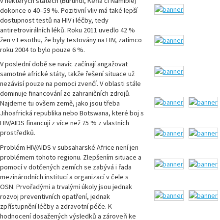
v některých státech (Burundi, Keňa či Namibie)
dokonce o 40–59 %. Pozitivní vliv má také lepší
dostupnost testů na HIV i léčby, tedy
antiretrovirálních léků. Roku 2011 uvedlo 42 %
žen v Lesothu, že byly testovány na HIV, zatímco
roku 2004 to bylo pouze 6 %.
V poslední době se navíc začínají angažovat
samotné africké státy, takže řešení situace už
nezávisí pouze na pomoci zvenčí. V oblasti stále
dominuje financování ze zahraničních zdrojů.
Najdeme tu ovšem země, jako jsou třeba
Jihoafrická republika nebo Botswana, které boj s
HIV/AIDS financují z více než 75 % z vlastních
prostředků.
Problém HIV/AIDS v subsaharské Africe není jen
problémem tohoto regionu. Zlepšením situace a
pomocí v dotčených zemích se zabývá i řada
mezinárodních institucí a organizací v čele s
OSN. Prvořadými a trvalými úkoly jsou jednak
rozvoj preventivních opatření, jednak
zpřístupnění léčby a zdravotní péče. K
hodnocení dosažených výsledků a zároveň ke