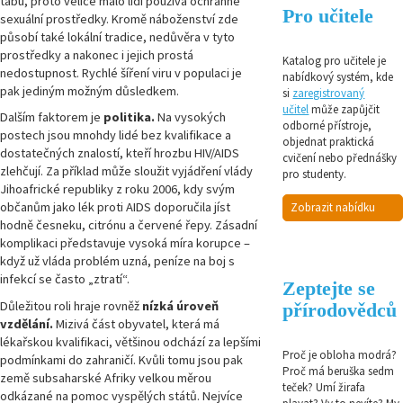
tabu, proto velice málo lidí používá ochranné
Pro učitele
sexuální prostředky. Kromě náboženství zde
působí také lokální tradice, nedůvěra v tyto
prostředky a nakonec i jejich prostá
Katalog pro učitele je
nedostupnost. Rychlé šíření viru v populaci je
nabídkový systém, kde
pak jediným možným důsledkem.
si
zaregistrovaný
učitel
může zapůjčit
Dalším faktorem je
politika.
Na vysokých
odborné přístroje,
postech jsou mnohdy lidé bez kvalifikace a
objednat praktická
dostatečných znalostí, kteří hrozbu HIV/AIDS
cvičení nebo přednášky
zlehčují. Za příklad může sloužit vyjádření vlády
pro studenty.
Jihoafrické republiky z roku 2006, kdy svým
občanům jako lék proti AIDS doporučila jíst
Zobrazit nabídku
hodně česneku, citrónu a červené řepy. Zásadní
komplikaci představuje vysoká míra korupce –
když už vláda problém uzná, peníze na boj s
infekcí se často „ztratí“.
Zeptejte se
Důležitou roli hraje rovněž
nízká úroveň
přírodovědců
vzdělání.
Mizivá část obyvatel, která má
lékařskou kvalifikaci, většinou odchází za lepšími
Proč je obloha modrá?
podmínkami do zahraničí. Kvůli tomu jsou pak
Proč má beruška sedm
země subsaharské Afriky velkou měrou
teček? Umí žirafa
odkázané na pomoc vyspělých států. Nejvíce