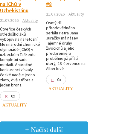
na IChO v
#8
Uzbekistánu
21.07.2026
Aktuality
21.07.2026
Aktuality
Osmý díl
přírodovědného
Čtveřice českých
seriálu Petra Jana
středoškoláků
Juračky má název
vybojovala na letošní
Tajemné druhy
Mezinárodní chemické
živočichů a jeho
olympiádě (IChO) v
předpremiéra
uzbeckém Taškentu
proběhne již příští
kompletní sadu
úterý, 28. července na
medailí. V náročné
Albertově.
konkurenci získaly
české naděje jedno
0x
zlato, dvě stříbra a
jeden bronz.
AKTUALITY
0x
AKTUALITY
+ Načíst další