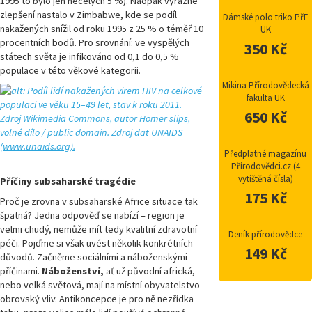
1995 to bylo jen necelých 5 %). Naopak výrazné
zlepšení nastalo v Zimbabwe, kde se podíl
Dámské polo triko PřF
nakažených snížil od roku 1995 z 25 % o téměř 10
UK
procentních bodů. Pro srovnání: ve vyspělých
350 Kč
státech světa je infikováno od 0,1 do 0,5 %
populace v této věkové kategorii.
Mikina Přírodovědecká
fakulta UK
650 Kč
Předplatné magazínu
Přírodovědci.cz (4
vytištěná čísla)
Příčiny subsaharské tragédie
175 Kč
Proč je zrovna v subsaharské Africe situace tak
špatná? Jedna odpověď se nabízí – region je
velmi chudý, nemůže mít tedy kvalitní zdravotní
Deník přírodovědce
péči. Pojďme si však uvést několik konkrétních
149 Kč
důvodů. Začněme sociálními a náboženskými
příčinami.
Náboženství,
ať už původní africká,
nebo velká světová, mají na místní obyvatelstvo
obrovský vliv. Antikoncepce je pro ně nezřídka