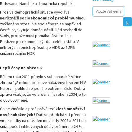
Botswana, Namibie a Jihoafrická republika.
Hrozivá demografická situace vyvolává
nejrůznější
socioekonomické problémy.
Vinou
zvýšeného stresu ve společnosti se například
častěji vyskytuje domácí násilí. Děti nechodí do
školy, protože musí pomáhat živit rodinu.
Postižen je i ekonomický růst celého státu. V
některých zemích způsobuje AIDS až 1,5%
snížení ročního HDP.
Lepší časy na obzoru?
Během roku 2011 přibylo v subsaharské Africe
zhruba 1,8 milionu lidí nově nakažených virem HIV.
Na první pohled se jedná o extrémní číslo. Dobrá
zpráva však je, že ve srovnání s rokem 2004 je to
o 600 000 méně.
Co se změnilo a proč právě teď
klesá množství
nově nakažených?
Daří se předcházet přenosu
viru z matky na dítě. Jen mezi lety 2009 a 2011 se
snížil počet infikovaných dětí v průměru o 24 %,