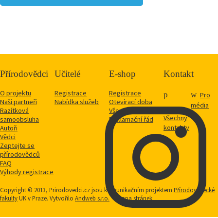
Přírodovědci
Učitelé
E-shop
Kontakt
O projektu
Registrace
Registrace
Pro
Naši partneři
Nabídka služeb
Otevírací doba
média
Razítková
Vše o nákupu
Všechny
samoobsluha
Reklamační řád
kontakty
Autoři
Vědci
Zeptejte se
přírodovědců
FAQ
Výhody registrace
Copyright © 2013, Prirodovedci.cz jsou komunikačním projektem
Přírodovědecké
fakulty
UK v Praze. Vytvořilo
Andweb s.r.o.
Mapa stránek