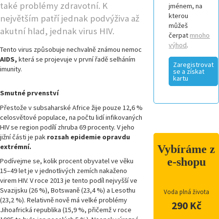
také problémy zdravotní. K
jménem, na
kterou
největším patří jednak podvýživa až
můžeš
akutní hlad, jednak virus HIV.
čerpat
mnoho
výhod
.
Tento virus způsobuje nechvalně známou nemoc
AIDS,
která se projevuje v první řadě selháním
Zaregistrovat
imunity.
se a získat
kartu
Smutné prvenství
Přestože v subsaharské Africe žije pouze 12,6 %
celosvětové populace, na počtu lidí infikovaných
HIV se region podílí zhruba 69 procenty. V jeho
jižní části je pak
rozsah epidemie opravdu
extrémní.
Vybíráme z
e-shopu
Podívejme se, kolik procent obyvatel ve věku
15–49 let je v jednotlivých zemích nakaženo
virem HIV. V roce 2013 je tento podíl nejvyšší ve
Svazijsku (26 %), Botswaně (23,4 %) a Lesothu
Voda plná života
(23,2 %). Relativně nově má velké problémy
290 Kč
Jihoafrická republika (15,9 %, přičemž v roce