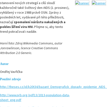
stanovení nových strategií a cílů slouží
každoročně také Světový den AIDS (1. prosinec),
vyhlášený v roce 1988 právě OSN. Zprávy z
posledních let, vydávané při této příležitosti,
naznačují
zpomalení nárůstu nakažených a
pokles šíření viru HIV.
Přejme si, aby tento
trend pokračoval i nadále.
Horní foto: Zdroj Wikimedia Commons, autor
Jonrawlinson, licence Creative Commons
Attribution 2.0 Generic.
Autor
Ondřej Vavřička
Použité zdroje
http://theses.cz/id/k20t34/bazant_Demografick_dopady_epidemie_AIDS_
http://www.prb.org/pdf13/2013-population-data-
sheet_eng.pdf