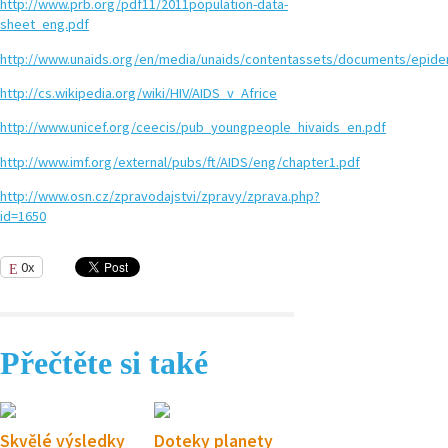
http://www.prb.org/pdf11/2011population-data-
sheet_eng.pdf
http://www.unaids.org/en/media/unaids/contentassets/documents/epide
http://cs.wikipedia.org/wiki/HIV/AIDS_v_Africe
http://www.unicef.org/ceecis/pub_youngpeople_hivaids_en.pdf
http://www.imf.org/external/pubs/ft/AIDS/eng/chapter1.pdf
http://www.osn.cz/zpravodajstvi/zpravy/zprava.php?
id=1650
0x
Přečtěte si také
Skvělé výsledky
Doteky planety