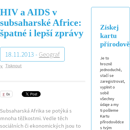
HIV a AIDS v
subsaharské Africe:
Získej
špatné i lepší zprávy
kartu
přírodov
18.11.2013 -
Geograf
Je to
hrozně
Tisknout
jednoduché,
stačí se
zaregistrovat,
vyplnit o
sobě
0x
všechny
údaje a my
Subsaharská Afrika se potýká s
ti pošleme
Kartu
mnoha těžkostmi. Vedle těch
přírodovědce
sociálních či ekonomických jsou to
s tvým