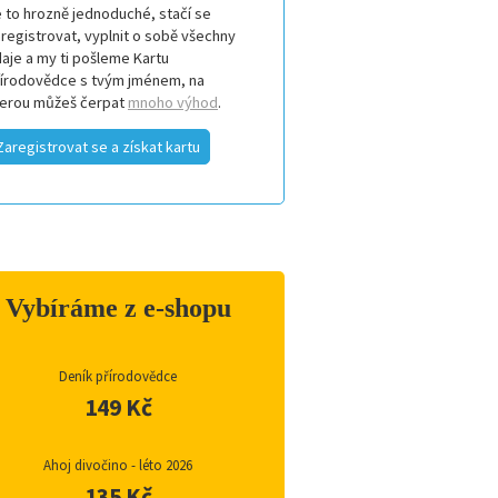
 to hrozně jednoduché, stačí se
registrovat, vyplnit o sobě všechny
aje a my ti pošleme Kartu
řírodovědce s tvým jménem, na
terou můžeš čerpat
mnoho výhod
.
Zaregistrovat se a získat kartu
Vybíráme z e-shopu
Deník přírodovědce
149 Kč
Ahoj divočino - léto 2026
135 Kč