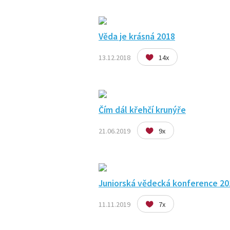
Věda je krásná 2018
13.12.2018
14x
Čím dál křehčí krunýře
21.06.2019
9x
Juniorská vědecká konference 20
11.11.2019
7x