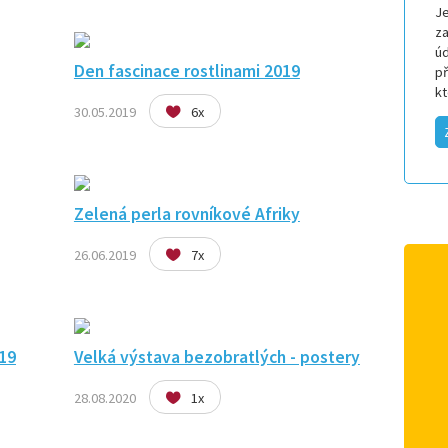
Je
za
úd
Den fascinace rostlinami 2019
p
k
30.05.2019
6x
Zelená perla rovníkové Afriky
26.06.2019
7x
19
Velká výstava bezobratlých - postery
28.08.2020
1x