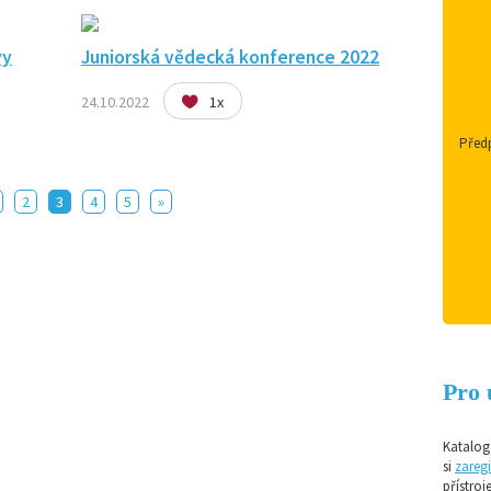
vy
Juniorská vědecká konference 2022
24.10.2022
1x
Předp
2
3
4
5
»
Pro 
Katalog 
si
zaregi
přístroj