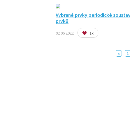
Vybrané prvky periodické sousta
prvků
02.06.2022
1x
«
1