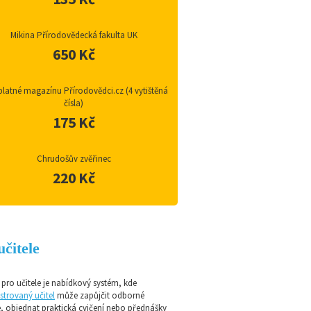
Mikina Přírodovědecká fakulta UK
650 Kč
latné magazínu Přírodovědci.cz (4 vytištěná
čísla)
175 Kč
Chrudošův zvěřinec
220 Kč
učitele
pro učitele je nabídkový systém, kde
strovaný učitel
může zapůjčit odborné
e, objednat praktická cvičení nebo přednášky