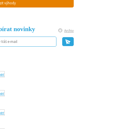
zit výhody
írat novinky
Archiv