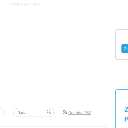
Katalog pro učitele
Zeptejte se přírodovědců
Razítková samoobsluh
MAGAZÍN
VIDEO
FOTOGALERIE
Zo
Z
Odebírat RSS
p