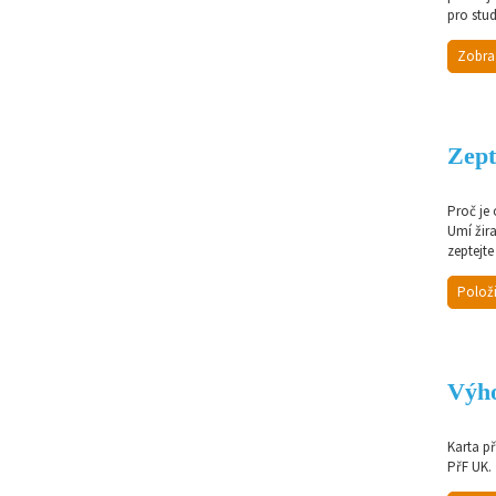
pro stud
Zobra
Zept
Proč je
Umí žir
zeptejte
Položi
Výho
Karta p
PřF UK.