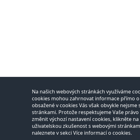
Na našich webových stránkách využíváme cook
Přírodovědci
Uč
cookies mohou zahrnovat informace přímo o Vá
obsažené v cookies Vás však obvykle nejsme 
O projektu
Re
stránkami. Protože respektujeme Vaše právo n
Naši partneři
Na
Razítková samoobsluha
změnit výchozí nastavení cookies, klikněte na 
Autoři
uživatelskou zkušenost s webovými stránkam
Vědci
naleznete v sekci Více informací o cookies.
Zeptejte se přírodovědců
FAQ