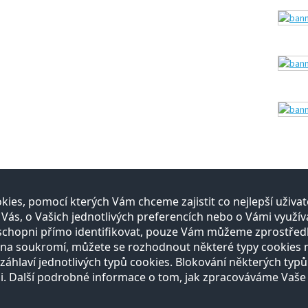
ies, pomocí kterých Vám chceme zajistit co nejlepší uživ
itelé
E-shop
s, o Vašich jednotlivých preferencích nebo o Vámi využíva
schopni přímo identifikovat, pouze Vám můžeme zprostřed
gistrace
Registrace
a soukromí, můžete se rozhodnout některé typy cookies nep
bídka služeb
Otevírací doba
Vše o nákupu
záhlaví jednotlivých typů cookies. Blokování některých typů
Reklamační řád
i. Další podrobné informace o tom, jak zpracováváme Vaše