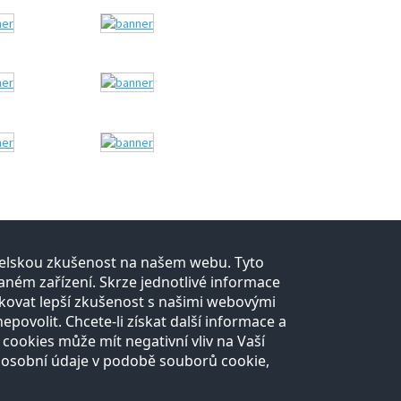
atelskou zkušenost na našem webu. Tyto
Kontakt
ném zařízení. Skrze jednotlivé informace
kovat lepší zkušenost s našimi webovými
Všechny
Pro média
ovolit. Chcete-li získat další informace a
kontakty
 cookies může mít negativní vliv na Vaší
 osobní údaje v podobě souborů cookie,