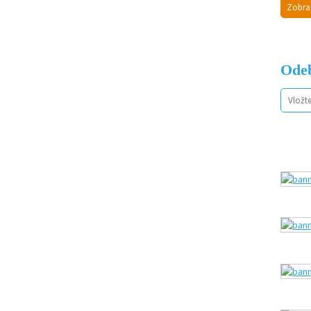
Zobra
Odeb