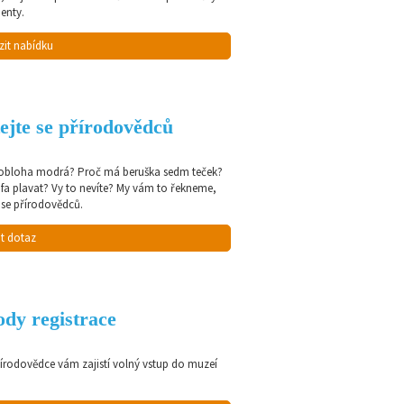
enty.
zit nabídku
ejte se přírodovědců
 obloha modrá? Proč má beruška sedm teček?
afa plavat? Vy to nevíte? My vám to řekneme,
 se přírodovědců.
t dotaz
dy registrace
řírodovědce vám zajistí volný vstup do muzeí