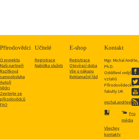
Přírodovědci
Učitelé
E-shop
Kontakt
O projektu
Registrace
Registrace
Mgr. Michal Andrle,
Naši partneři
Nabídka služeb
Otevírací doba
Ph.D.
Razítková
Vše o nákupu
Oddělení vnějších
samoobsluha
Reklamační řád
vztahů
Autoři
Přírodovědecké
Vědci
fakulty UK
Zeptejte se
přírodovědců
michal.andrle@natu
FAQ
Pro
média
Všechny
kontakty