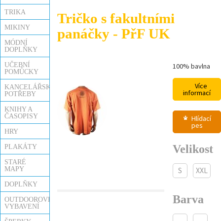
TRIKA
Tričko s fakultními
MIKINY
panáčky - PřF UK
MÓDNÍ
DOPLŇKY
UČEBNÍ
100% bavlna
POMŮCKY
-8%
Více
KANCELÁŘSKÉ
informací
POTŘEBY
KNIHY A
ČASOPISY
Hlídací
pes
HRY
Velikost
PLAKÁTY
STARÉ
MAPY
S
XXL
DOPLŇKY
Barva
OUTDOOROVÉ
VYBAVENÍ