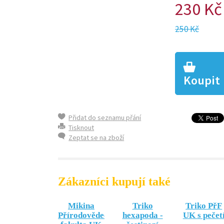
230 Kč
250 Kč
Koupit
Přidat do seznamu přání
Tisknout
Zeptat se na zboží
Zákazníci kupují také
Mikina
Triko
Triko PřF
Přírodovědecká
hexapoda -
UK s pečet