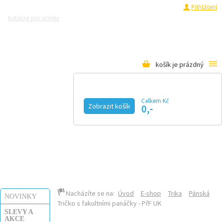
Registrace
Přihlášení
Katalog pro učitele
Zeptejte se přírodovědců
Razítková samoobsluha
Pro média
košík je prázdný
Celkem Kč
Zobrazit košík
0,-
KALENDÁŘ AKCÍ
MAGAZÍN
VIDEO
FOTOGALERIE
KE STAŽENÍ
E-SHOP
Nacházíte se na:
Úvod
E-shop
Trika
Pánská
NOVINKY
Tričko s fakultními panáčky - PřF UK
SLEVY A
AKCE