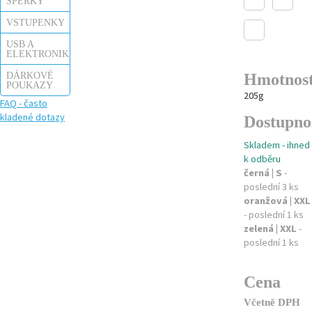
ŠPERKY
VSTUPENKY
USB A
ELEKTRONIKA
DÁRKOVÉ
Hmotnos
POUKAZY
205g
FAQ - často
kladené dotazy
Dostupno
Skladem - ihned
k odběru
černá | S
-
poslední 3 ks
oranžová | XXL
- poslední 1 ks
zelená | XXL
-
poslední 1 ks
Cena
Včetně DPH