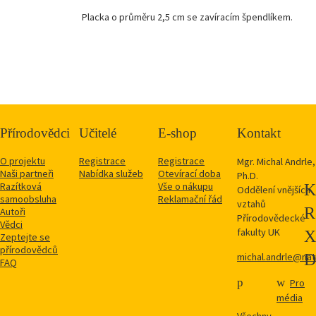
Placka o průměru 2,5 cm se zavíracím špendlíkem.
Přírodovědci
Učitelé
E-shop
Kontakt
O projektu
Registrace
Registrace
Mgr. Michal Andrle,
Naši partneři
Nabídka služeb
Otevírací doba
Ph.D.
Razítková
Vše o nákupu
Oddělení vnějších
samoobsluha
Reklamační řád
vztahů
Autoři
Přírodovědecké
Vědci
fakulty UK
Zeptejte se
přírodovědců
michal.andrle@natu
FAQ
Pro
média