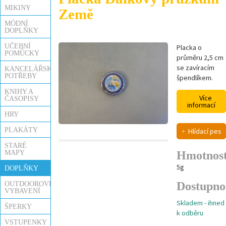
MIKINY
Země
MÓDNÍ
DOPLŇKY
UČEBNÍ
Placka o
POMŮCKY
průměru 2,5 cm
se zavíracím
KANCELÁŘSKÉ
POTŘEBY
špendlíkem.
KNIHY A
Více
ČASOPISY
informací
HRY
PLAKÁTY
Hlídací pes
STARÉ
MAPY
Hmotnos
5g
DOPLŇKY
Dostupno
OUTDOOROVÉ
VYBAVENÍ
Skladem - ihned
ŠPERKY
k odběru
VSTUPENKY