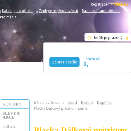
Registrace
Přihlášení
Katalog pro učitele
Zeptejte se přírodovědců
Razítková samoobsluha
Pro média
košík je prázdný
Celkem Kč
Zobrazit košík
0,-
KALENDÁŘ AKCÍ
MAGAZÍN
VIDEO
FOTOGALERIE
KE STAŽENÍ
E-SHOP
Nacházíte se na:
Úvod
E-shop
Doplňky
NOVINKY
Placka Dálkový průzkum Země
SLEVY A
AKCE
TRIKA
Placka Dálkový průzkum