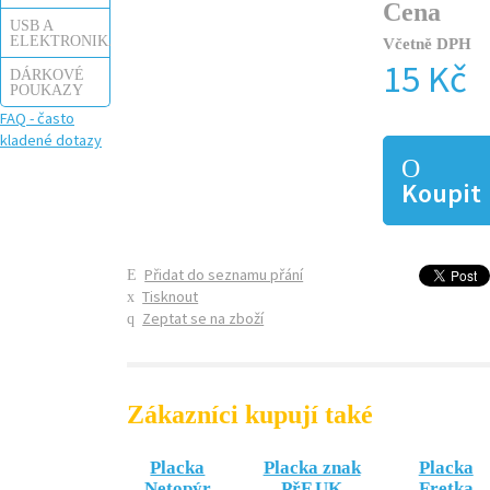
Cena
USB A
ELEKTRONIKA
Včetně DPH
15 Kč
DÁRKOVÉ
POUKAZY
FAQ - často
kladené dotazy
Koupit
Přidat do seznamu přání
Tisknout
Zeptat se na zboží
Zákazníci kupují také
Placka
Placka znak
Placka
Netopýr
PřF UK
Fretka