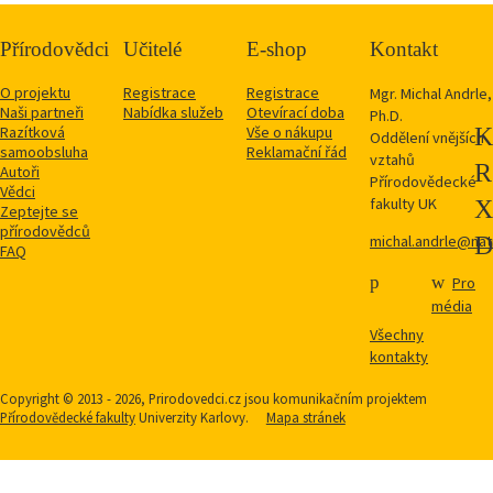
Přírodovědci
Učitelé
E-shop
Kontakt
O projektu
Registrace
Registrace
Mgr. Michal Andrle,
Naši partneři
Nabídka služeb
Otevírací doba
Ph.D.
Razítková
Vše o nákupu
Oddělení vnějších
samoobsluha
Reklamační řád
vztahů
Autoři
Přírodovědecké
Vědci
fakulty UK
Zeptejte se
přírodovědců
michal.andrle@natu
FAQ
Pro
média
Všechny
kontakty
Copyright © 2013 - 2026, Prirodovedci.cz jsou komunikačním projektem
Přírodovědecké fakulty
Univerzity Karlovy.
Mapa stránek