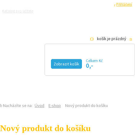
Registrace
Přihlášení
Katalog pro učitele
Zeptejte se přírodovědců
Razítková samoobsluha
Pro média
košík je prázdný
Celkem Kč
Zobrazit košík
0,-
KALENDÁŘ AKCÍ
MAGAZÍN
VIDEO
FOTOGALERIE
KE STAŽENÍ
E-SHOP
Nacházíte se na:
Úvod
E-shop
Nový produkt do košíku
Nový produkt do košíku