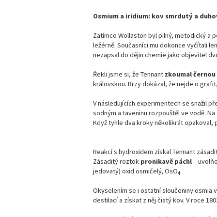
Osmium a iridium: kov smrdutý a duho
Zatímco Wollaston byl pilný, metodický a p
ležérně. Současníci mu dokonce vyčítali len
nezapsal do dějin chemie jako objevitel dv
Řekli jsme si, že Tennant
zkoumal černou
královskou. Brzy dokázal, že nejde o grafit,
V následujících experimentech se snažil př
sodným a taveninu rozpouštěl ve vodě. Na 
Když tyhle dva kroky několikrát opakoval, 
Reakcí s hydroxidem získal Tennant zásadit
Zásaditý roztok
pronikavě páchl
– uvolňo
jedovatý) oxid osmičelý, OsO
.
4
Okyselením se i ostatní sloučeniny osmia v
destilací a získat z něj čistý kov. V roce 1