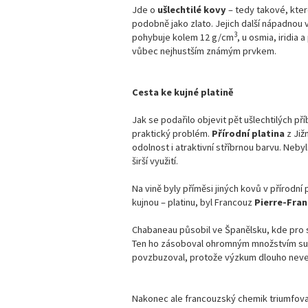
Jde o
ušlechtilé kovy
– tedy takové, kter
podobně jako zlato. Jejich další nápadnou v
3
pohybuje kolem 12 g/cm
, u osmia, iridia
vůbec nejhustším známým prvkem.
Cesta ke kujné platině
Jak se podařilo objevit pět ušlechtilých př
praktický problém.
Přírodní platina
z Již
odolnost i atraktivní stříbrnou barvu. Neb
širší využití.
Na vině byly příměsi jiných kovů v přírodní 
kujnou – platinu, byl Francouz
Pierre-Fra
Chabaneau působil ve Španělsku, kde pro s
Ten ho zásoboval ohromným množstvím suro
povzbuzoval, protože výzkum dlouho neve
Nakonec ale francouzský chemik triumfoval 