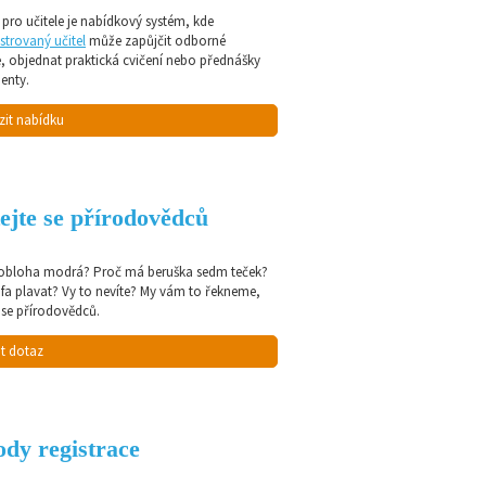
pro učitele je nabídkový systém, kde
strovaný učitel
může zapůjčit odborné
e, objednat praktická cvičení nebo přednášky
enty.
zit nabídku
ejte se přírodovědců
 obloha modrá? Proč má beruška sedm teček?
afa plavat? Vy to nevíte? My vám to řekneme,
 se přírodovědců.
t dotaz
dy registrace