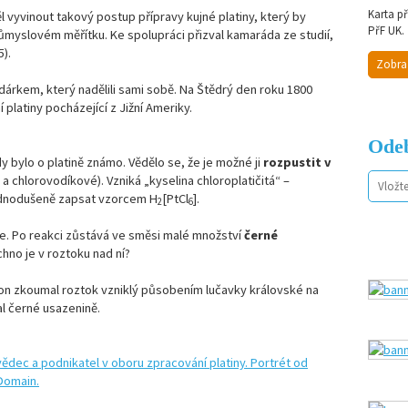
Karta p
l vyvinout takový postup přípravy kujné platiny, který by
PřF UK.
růmyslovém měřítku. Ke spolupráci přizval kamaráda ze studií,
).
Zobra
árkem, který nadělili sami sobě. Na Štědrý den roku 1800
 platiny pocházející z Jižní Ameriky.
Odeb
dy bylo o platině známo. Vědělo se, že je možné ji
rozpustit v
a chlorovodíkové). Vzniká „kyselina chloroplatičitá“ –
ednodušeně zapsat vzorcem H
[PtCl
].
2
6
le. Po reakci zůstává ve směsi malé množství
černé
chno je v roztoku nad ní?
aston zkoumal roztok vzniklý působením lučavky královské na
al černé usazenině.