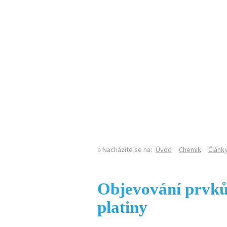
KALENDÁŘ AKCÍ
SEKCE CHEMIE NA PŘF UK
Nacházíte se na:
Úvod
Chemik
Článk
Objevování prvků 
platiny