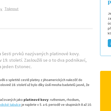
p
Tisknout
Je
za
úd
p
k
a šesti prvků nazývaných platinové kovy.
19. století. Zasloužili se o to dva podnikaví,
 jeden Estonec.
ěli o spletité cestě platiny z jihoamerických nalezišť do
ovině 18. století už bylo díky úsilí mnoha badatelů jasné, že
načovaných jako
platinové kovy
: ruthenium, rhodium,
odické tabulce
je najdete v 5. a 6. periodě ve skupinách 8 až 10.