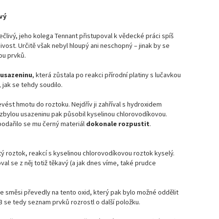
vý
ečlivý, jeho kolega Tennant přistupoval k vědecké práci spíš
ivost. Určitě však nebyl hloupý ani neschopný – jinak by se
ou prvků.
 usazeninu
, která zůstala po reakci přírodní platiny s lučavkou
 jak se tehdy soudilo.
evést hmotu do roztoku. Nejdřív ji zahříval s hydroxidem
zbylou usazeninu pak působil kyselinou chlorovodíkovou.
podařilo se mu černý materiál
dokonale rozpustit
.
ý roztok, reakcí s kyselinou chlorovodíkovou roztok kyselý.
val se z něj totiž těkavý (a jak dnes víme, také prudce
e směsi převedly na tento oxid, který pak bylo možné oddělit
803 se tedy seznam prvků rozrostl o další položku.