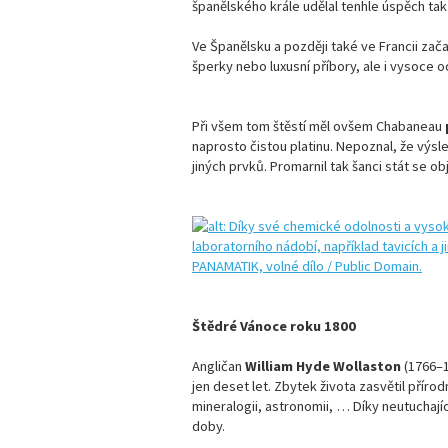
španělského krále udělal tenhle úspěch tak
Ve Španělsku a později také ve Francii zač
šperky nebo luxusní příbory, ale i vysoce o
Při všem tom štěstí měl ovšem Chabaneau
naprosto čistou platinu. Nepoznal, že výsl
jiných prvků. Promarnil tak šanci stát se o
Štědré Vánoce roku 1800
Angličan
William Hyde Wollaston
(1766–1
jen deset let. Zbytek života zasvětil příro
mineralogii, astronomii, … Díky neutuchajíc
doby.