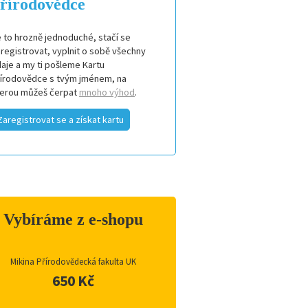
řírodovědce
 to hrozně jednoduché, stačí se
registrovat, vyplnit o sobě všechny
aje a my ti pošleme Kartu
řírodovědce s tvým jménem, na
terou můžeš čerpat
mnoho výhod
.
Zaregistrovat se a získat kartu
Vybíráme z e-shopu
Mikina Přírodovědecká fakulta UK
650 Kč