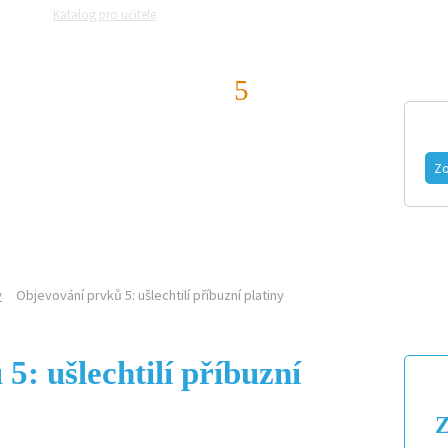
Katalog pro učitele
Zeptejte se přírodovědců
Razítková samoobslu
CHEMIK
MAGAZÍN
VIDEO
FOTOGALERIE
Zo
ČLÁNKY
y
Objevování prvků 5: ušlechtilí příbuzní platiny
5: ušlechtilí příbuzní
Z