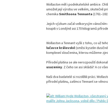
Wollaston měl i podnikatelské ambice. Chtě
umožnil její výrobu ve velkém, skutečně p
chemika
Smithsona Tennanta
(1761–1815
Jejich výzkum začal velkorysým vánočním d
koupili v Londýně asi 170 kilogramů přírodní
Wollaston a Tennant vyšli z toho, co už teh
lučavce královské
(směsi kyselin dusičné 
komplexní sloučenina, kterou můžeme zj
Přírodní platina se ale nerozpouští dokona
usazeniny
. Z čeho se asi skládá? A co vše
Naši dva badatelé si rozdělili práci. Woll
přírodní platinu, zatímco Tennant se věnov