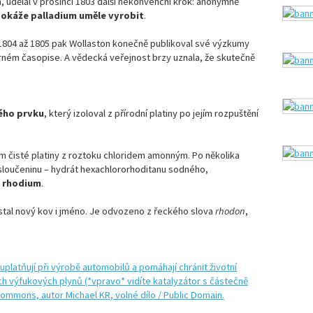
, udělal v prosinci 1803 další nekonvenční krok: anonymně
dokáže palladium uměle vyrobit
.
h 1804 až 1805 pak Wollaston konečně publikoval své výzkumy
rném časopise. A vědecká veřejnost brzy uznala, že skutečně
ého prvku
, který izoloval z přírodní platiny po jejím rozpuštění
ním čisté platiny z roztoku chloridem amonným. Po několika
 sloučeninu – hydrát hexachlororhoditanu sodného,
é
rhodium
.
tal nový kov i jméno. Je odvozeno z řeckého slova
rhodon
,