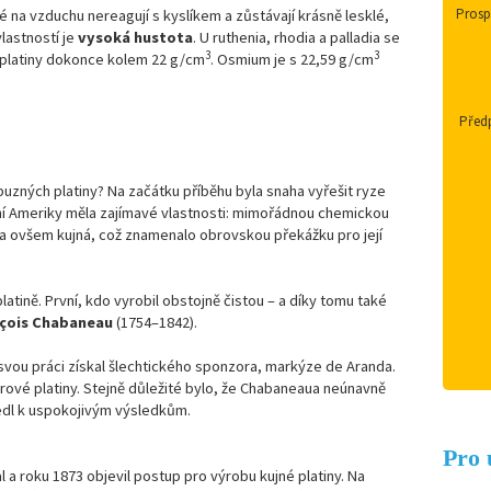
Prospe
é na vzduchu nereagují s kyslíkem a zůstávají krásně lesklé,
lastností je
vysoká hustota
. U ruthenia, rhodia a palladia se
3
3
 a platiny dokonce kolem 22 g/cm
. Osmium je s 22,59 g/cm
Předp
íbuzných platiny? Na začátku příběhu byla snaha vyřešit ryze
ní Ameriky měla zajímavé vlastnosti: mimořádnou chemickou
yla ovšem kujná, což znamenalo obrovskou překážku pro její
platině. První, kdo vyrobil obstojně čistou – a díky tomu také
nçois Chabaneau
(1754–1842).
vou práci získal šlechtického sponzora, markýze de Aranda.
vé platiny. Stejně důležité bylo, že Chabaneaua neúnavně
dl k uspokojivým výsledkům.
Pro 
a roku 1873 objevil postup pro výrobu kujné platiny. Na