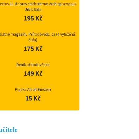
ctus illustriores celeberrimæ Archiepiscopalis
Urbis Salis
195 Kč
latné magazínu Přírodovědci.cz (4 vytištěná
čísla)
175 Kč
Deník přírodovědce
149 Kč
Placka Albert Einstein
15 Kč
učitele