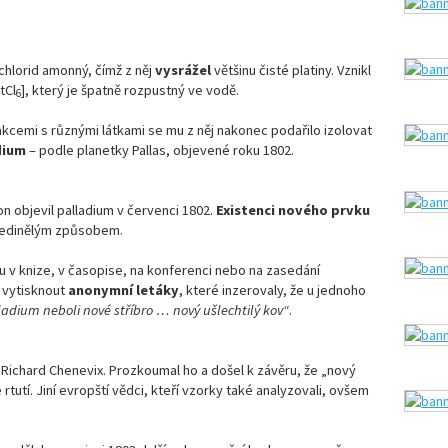
chlorid amonný, čímž z něj
vysrážel
většinu čisté platiny. Vznikl
tCl
], který je špatně rozpustný ve vodě.
6
akcemi s různými látkami se mu z něj nakonec podařilo izolovat
dium
– podle planetky Pallas, objevené roku 1802.
on objevil palladium v červenci 1802.
Existenci nového prvku
ojedinělým způsobem.
u v knize, v časopise, na konferenci nebo na zasedání
 vytisknout
anonymní letáky
, které inzerovaly, že u jednoho
ladium neboli nové stříbro … nový ušlechtilý kov“
.
 Richard Chenevix. Prozkoumal ho a došel k závěru, že „nový
e rtutí. Jiní evropští vědci, kteří vzorky také analyzovali, ovšem