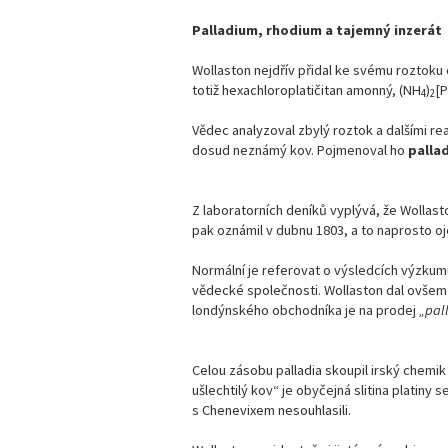
Palladium, rhodium a tajemný inzerát
Wollaston nejdřív přidal ke svému roztoku 
totiž hexachloroplatičitan amonný, (NH
)
[P
4
2
Vědec analyzoval zbylý roztok a dalšími re
dosud neznámý kov. Pojmenoval ho
palla
Z laboratorních deníků vyplývá, že Wollast
pak oznámil v dubnu 1803, a to naprosto 
Normální je referovat o výsledcích výzkum
vědecké společnosti. Wollaston dal ovšem
londýnského obchodníka je na prodej
„pal
Celou zásobu palladia skoupil irský chemik
ušlechtilý kov“ je obyčejná slitina platiny s
s Chenevixem nesouhlasili.