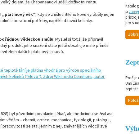
 velký dojem, že Chabaneauovi udělil doživotní rentu.
Katalog 
si
zaregi
al
„platinový věk“
, kdy se z ušlechtilého kovu vyráběly nejen
přístroj
dolné laboratorní potřeby, například tavicí kelímky.
pro stud
Zobra
pořádnou vědeckou smůlu
. Myslel si totiž, že připravil
edný produkt jeho snažení stále ještě obsahuje malé příměsi
bjevitelem dalších platinových kovů.
Zept
Proč je
Umí žir
zeptejte
Položi
828) byl původním povoláním lékař, ale medicínou se živil asi
dním vědám – chemii, optice, mechanice, fyziologii, patologii,
í pracovitosti se stal jedním z nejuznávanějších vědců své
Výho