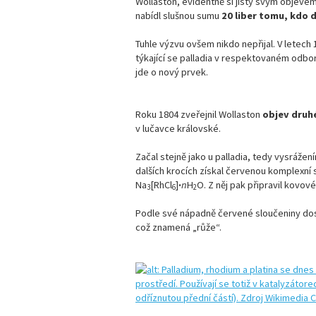
Wollaston, evidentně si jistý svým objevem
nabídl slušnou sumu
20 liber tomu, kdo 
Tuhle výzvu ovšem nikdo nepřijal. V letec
týkající se palladia v respektovaném odbo
jde o nový prvek.
Roku 1804 zveřejnil Wollaston
objev druh
v lučavce královské.
Začal stejně jako u palladia, tedy vysráže
dalších krocích získal červenou komplexní
Na
[RhCl
]
·
n
H
O. Z něj pak připravil kovov
3
6
2
Podle své nápadně červené sloučeniny dos
což znamená „růže“.