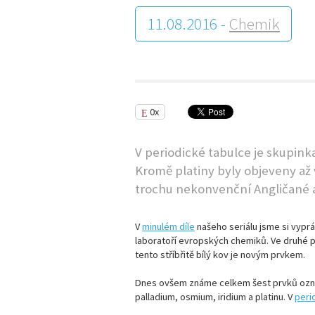
11.08.2016 -
Chemik
0x
V periodické tabulce je skupink
Kromě platiny byly objeveny až v 
trochu nekonvenční Angličané a
V
minulém díle
našeho seriálu jsme si vypráv
laboratoří evropských chemiků. Ve druhé pol
tento stříbřitě bílý kov je novým prvkem.
Dnes ovšem známe celkem šest prvků oz
palladium, osmium, iridium a platinu. V
peri