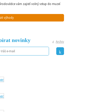
řírodovědce vám zajistí volný vstup do muzeí
zit výhody
írat novinky
Archiv