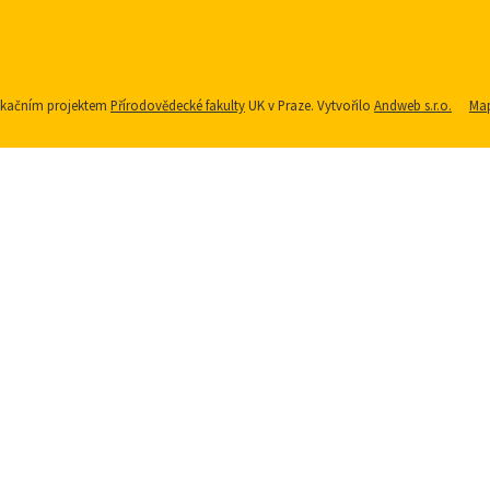
nikačním projektem
Přírodovědecké fakulty
UK v Praze. Vytvořilo
Andweb s.r.o.
Map