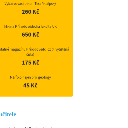
Vybarvovací triko - Tesařík alpský
260 Kč
Mikina Přírodovědecká fakulta UK
650 Kč
latné magazínu Přírodovědci.cz (4 vytištěná
čísla)
175 Kč
Měřítko nejen pro geology
45 Kč
učitele