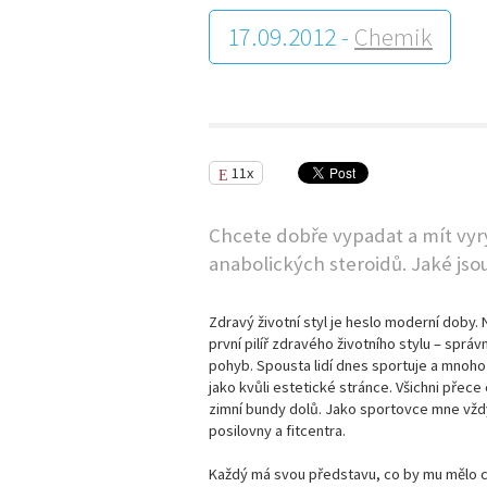
17.09.2012 -
Chemik
11x
Chcete dobře vypadat a mít vyr
anabolických steroidů. Jaké jsou 
Zdravý životní styl je heslo moderní doby. 
první pilíř zdravého životního stylu – sprá
pohyb. Spousta lidí dnes sportuje a mnoho 
jako kvůli estetické stránce. Všichni přec
zimní bundy dolů. Jako sportovce mne vždy 
posilovny a fitcentra.
Každý má svou představu, co by mu mělo cvi