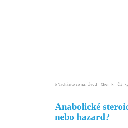
KALENDÁŘ AKCÍ
SEKCE CHEMIE NA PŘF UK
Nacházíte se na:
Úvod
Chemik
Článk
Anabolické steroid
nebo hazard?