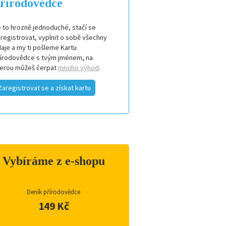
řírodovědce
 to hrozně jednoduché, stačí se
registrovat, vyplnit o sobě všechny
aje a my ti pošleme Kartu
řírodovědce s tvým jménem, na
terou můžeš čerpat
mnoho výhod
.
Zaregistrovat se a získat kartu
Vybíráme z e-shopu
Deník přírodovědce
149 Kč