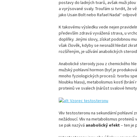
postavy do ladných tvarů, avšak muži jdou v
a vyrýsované svaly. Troufám si tvrdit, že 
jako Usain Bolt nebo Rafael Nadal“ odpov
K takovému výsledku vede nejen pravidelné 
především zdravá vyvážená strava, u vrch
doplňky. Jinými slovy, získat podobnou mus
však člověk, kdyby se nesnažil hledat zkra
rozšířeným, je užívání anabolických steroid
Anabolické steroidy jsou z chemického hle
mužský pohlavní hormon (byť je produkován 
mnoho fyziologických procesů: tvorbu sper
hloubku hlasu), metabolismus kostí (brání 
proteinů ve svalech (nárůst svalové hmoty)
Vliv testosteronu na sekundární pohlavní 
nežádoucí. Vliv na metabolismus proteinů ve
se pak nazývá
anabolický efekt
– ten je 