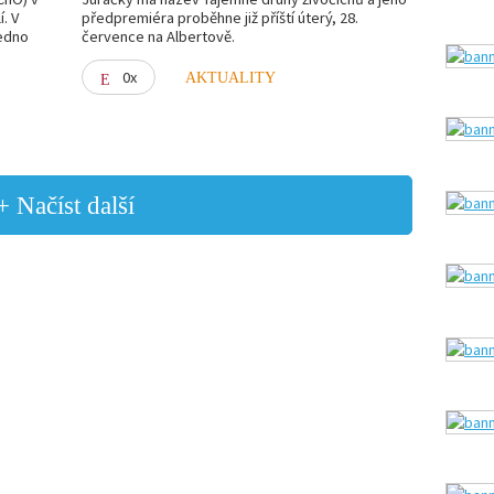
. V
předpremiéra proběhne již příští úterý, 28.
jedno
července na Albertově.
0x
AKTUALITY
+ Načíst další