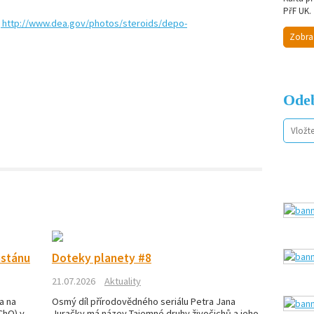
PřF UK.
Zobra
Odeb
istánu
Doteky planety #8
21.07.2026
Aktuality
a na
Osmý díl přírodovědného seriálu Petra Jana
ChO) v
Juračky má název Tajemné druhy živočichů a jeho