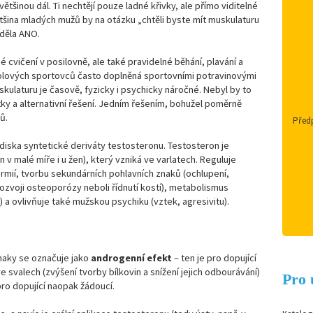
ětšinou dál. Ti nechtějí pouze ladné křivky, ale přímo viditelné
většina mladých mužů by na otázku „chtěli byste mít muskulaturu
ěděla ANO.
cvičení v posilovně, ale také pravidelné běhání, plavání a
olových sportovců často doplněná sportovními potravinovými
kulaturu je časově, fyzicky i psychicky náročné. Nebyl by to
tky a alternativní řešení. Jedním řešením, bohužel poměrně
ů.
Předp
diska syntetické deriváty testosteronu. Testosteron je
v malé míře i u žen), který vzniká ve varlatech. Reguluje
mií, tvorbu sekundárních pohlavních znaků (ochlupení,
rozvoji osteoporózy neboli řídnutí kostí), metabolismus
 a ovlivňuje také mužskou psychiku (vztek, agresivitu).
znaky se označuje jako
androgenní efekt
– ten je pro dopující
 svalech (zvýšení tvorby bílkovin a snížení jejich odbourávání)
Pro 
pro dopující naopak žádoucí.