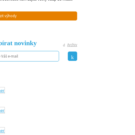
zit výhody
írat novinky
Archiv