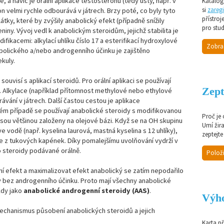
 a navíc je orální aplikace testosteronu (tedy ústy, např. v
Katalog 
si
zaregi
 velmi rychle odbourává v játrech. Brzy poté, co byly tyto
přístroj
látky, které by zvýšily anabolický efekt (případně snížily
pro stud
eniny. Vývoj vedl k anabolickým steroidům, jejichž stabilita je
ikacemi: alkylací uhlíku číslo 17 a esterifikací hydroxylové
Zobra
abolického a/nebo androgenního účinku je zajištěno
kuly.
ouvisí s aplikací steroidů. Pro orální aplikaci se používají
Zept
. Alkylace (například přítomnost methylové nebo ethylové
ávání v játrech. Další častou cestou je aplikace
ovém případě se používají anabolické steroidy s modifikovanou
Proč je
sou většinou založeny na olejové bázi. Když se na OH skupinu
Umí žir
 vodě (např. kyselina laurová, mastná kyselina s 12 uhlíky),
zeptejte
je z tukových kapének. Díky pomalejšímu uvolňování vydrží v
ko steroidy podávané orálně.
Položi
ní efekt a maximalizovat efekt anabolický se zatím nepodařilo
dy bez androgenního účinku. Proto mají všechny anabolické
kdy jako
anabolické androgenní steroidy (AAS)
.
Výho
 mechanismus působení anabolických steroidů a jejich
Karta p