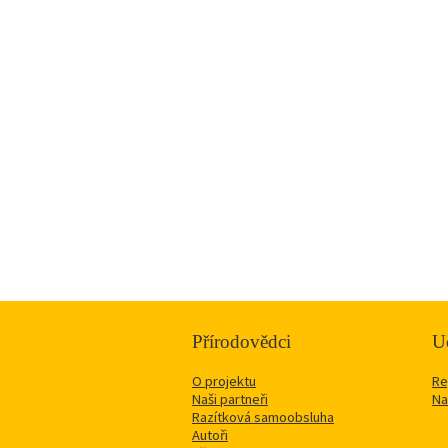
Přírodovědci
Uč
O projektu
Re
Naši partneři
Na
Razítková samoobsluha
Autoři