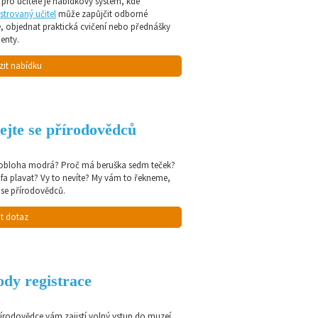
pro učitele je nabídkový systém, kde
strovaný učitel
může zapůjčit odborné
e, objednat praktická cvičení nebo přednášky
enty.
zit nabídku
ejte se přírodovědců
 obloha modrá? Proč má beruška sedm teček?
afa plavat? Vy to nevíte? My vám to řekneme,
 se přírodovědců.
t dotaz
dy registrace
řírodovědce vám zajistí volný vstup do muzeí