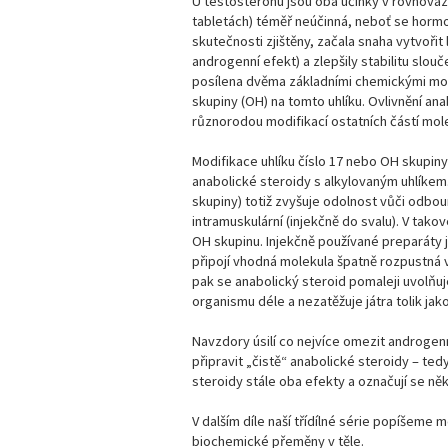
U testosteronu jsou oba účinky v rovnováze,
tabletách) téměř neúčinná, neboť se hormon
skutečnosti zjištěny, začala snaha vytvořit 
androgenní efekt) a zlepšily stabilitu slouč
posílena dvěma základními chemickými modif
skupiny (OH) na tomto uhlíku. Ovlivnění an
různorodou modifikací ostatních částí mole
Modifikace uhlíku číslo 17 nebo OH skupiny s
anabolické steroidy s alkylovaným uhlíkem
skupiny) totiž zvyšuje odolnost vůči odbour
intramuskulární (injekčně do svalu). V tak
OH skupinu. Injekčně používané preparáty j
připojí vhodná molekula špatně rozpustná ve
pak se anabolický steroid pomaleji uvolňu
organismu déle a nezatěžuje játra tolik ja
Navzdory úsilí co nejvíce omezit androgen
připravit „čistě“ anabolické steroidy – te
steroidy stále oba efekty a označují se ně
V dalším díle naší třídílné série popíšeme
biochemické přeměny v těle.