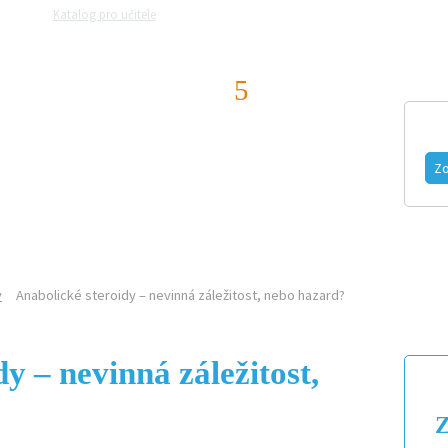
Katalog pro učitele
Zeptejte se přírodovědců
Razítková samoobslu
CHEMIK
MAGAZÍN
VIDEO
FOTOGALERIE
Zo
ČLÁNKY
y
Anabolické steroidy – nevinná záležitost, nebo hazard?
y – nevinná záležitost,
Z