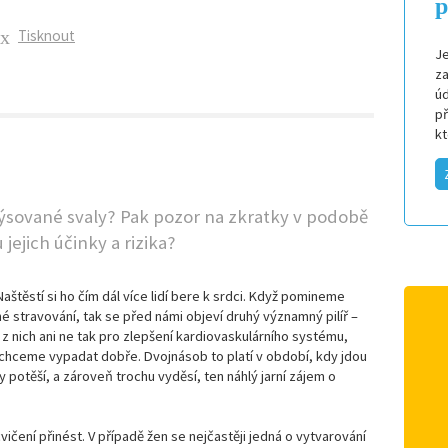
p
Tisknout
Je
za
úd
p
k
ýsované svaly? Pak pozor na zkratky v podobě
jejich účinky a rizika?
Naštěstí si ho čím dál více lidí bere k srdci. Když pomineme
vné stravování, tak se před námi objeví druhý významný pilíř –
z nich ani ne tak pro zlepšení kardiovaskulárního systému,
e chceme vypadat dobře. Dvojnásob to platí v období, kdy jdou
potěší, a zároveň trochu vyděsí, ten náhlý jarní zájem o
čení přinést. V případě žen se nejčastěji jedná o vytvarování