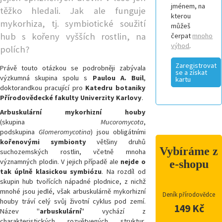
jménem, na
těžko hledali. Jak ale funguje
kterou
mykorhiza, tj. symbiotické soužití
můžeš
hub s kořeny vyšších rostlin, na
čerpat
mnoho
výhod
.
polích?
Zaregistrovat
Právě touto otázkou se podrobněji zabývala
se a získat
výzkumná skupina spolu s
Paulou A. Buil
,
kartu
doktorandkou pracující pro
Katedru botaniky
Přírodovědecké fakulty Univerzity Karlovy
.
Arbuskulární mykorhizní houby
(skupina
Mucoromycota
,
podskupina
Glomeromycotina
) jsou obligátními
kořenovými symbionty
většiny druhů
Vybíráme z
suchozemských rostlin, včetně mnoha
významných plodin. V jejich případě ale
nejde o
e-shopu
tak úplně klasickou symbiózu
. Na rozdíl od
skupin hub tvořících nápadné plodnice, z nichž
mnohé jsou jedlé, však arbuskulárně mykorhizní
Deník přírodovědce
houby tráví celý svůj životní cyklus pod zemí.
149 Kč
Název "
arbuskulární
" vychází z
charakteristických rozvětvených struktur,