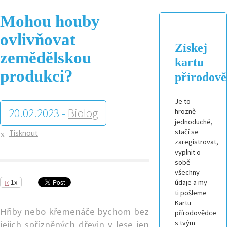
Mohou houby
ovlivňovat
Získej
zemědělskou
kartu
produkci?
přírodov
Je to
20.02.2023 -
Biolog
hrozně
jednoduché,
stačí se
Tisknout
zaregistrovat,
vyplnit o
sobě
všechny
1x
údaje a my
ti pošleme
Kartu
Hřiby nebo křemenáče bychom bez
přírodovědce
s tvým
jejich spřízněných dřevin v lese jen