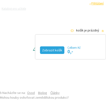
Registrace
Přihlášení
Katalog pro učitele
Zeptejte se přírodovědců
Razítková samoobsluha
Pro média
košík je prázdný
Celkem Kč
BIOLOG
Zobrazit košík
0,-
KALENDÁŘ AKCÍ
MAGAZÍN
VIDEO
FOTOGALERIE
KE STAŽENÍ
E-SHOP
SEKCE BIOLOGIE NA PŘF UK
ČLÁNKY
Nacházíte se na:
Úvod
Biolog
Články
Mohou houby ovlivňovat zemědělskou produkci?