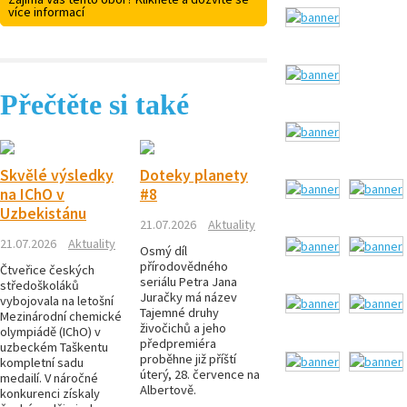
více informací
Přečtěte si také
Skvělé výsledky
Doteky planety
na IChO v
#8
Uzbekistánu
21.07.2026
Aktuality
21.07.2026
Aktuality
Osmý díl
přírodovědného
Čtveřice českých
seriálu Petra Jana
středoškoláků
Juračky má název
vybojovala na letošní
Tajemné druhy
Mezinárodní chemické
živočichů a jeho
olympiádě (IChO) v
předpremiéra
uzbeckém Taškentu
proběhne již příští
kompletní sadu
úterý, 28. července na
medailí. V náročné
Albertově.
konkurenci získaly