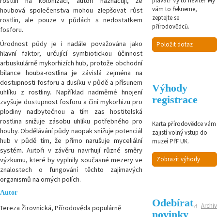
rostlin na kolonizaci, autoři naznačují, že
plavat? Vy to nevíte? My
vám to řekneme,
houbová společenstva mohou zlepšovat růst
zeptejte se
rostlin, ale pouze v půdách s nedostatkem
přírodovědců.
fosforu.
Úrodnost půdy je i nadále považována jako
Položit dotaz
hlavní faktor, určující symbiotickou účinnost
arbuskulárně mykorhizích hub, protože obchodní
bilance houba-rostlina je závislá zejména na
dostupnosti fosforu a dusíku v půdě a přísunem
Výhody
uhlíku z rostliny. Například nadměrné hnojení
registrace
zvyšuje dostupnost fosforu a činí mykorhizu pro
plodiny nadbytečnou a tím zas hostitelská
rostlina snižuje zásobu uhlíku potřebného pro
Karta přírodovědce vám
houby. Obdělávání půdy naopak snižuje potenciál
zajistí volný vstup do
hub v půdě tím, že přímo narušuje myceliální
muzeí PřF UK.
systém. Autoři v závěru navrhují různé směry
Zobrazit výhody
výzkumu, které by vyplnily současné mezery ve
znalostech o fungování těchto zajímavých
organismů na orných polích.
Autor
Odebírat
Archiv
Tereza Žirovnická, Přírodověda populárně
novinky