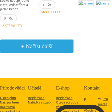
české naděje jedno
0x
zlato, dvě stříbra a
jeden bronz.
AKTUALITY
0x
AKTUALITY
+ Načíst další
Přírodovědci
Učitelé
E-shop
Kontakt
O projektu
Registrace
Registrace
Pro
Naši partneři
Nabídka služeb
Otevírací doba
média
Razítková
Vše o nákupu
Všechny
samoobsluha
Reklamační řád