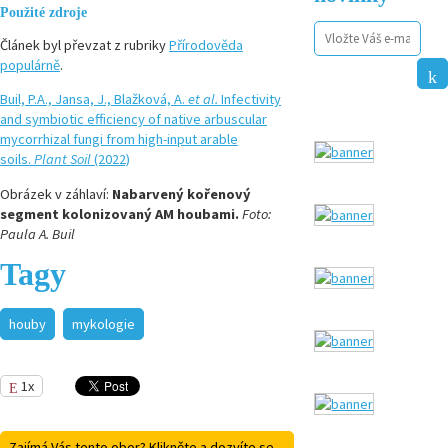
Použité zdroje
Článek byl převzat z rubriky
Přírodověda
populárně
.
Buil, P.A., Jansa, J., Blažková, A.
et al.
Infectivity
and symbiotic efficiency of native arbuscular
mycorrhizal fungi from high-input arable
soils.
Plant Soil
(2022)
Obrázek v záhlaví:
Nabarvený kořenový
segment kolonizovaný AM houbami.
Foto:
Paula A. Buil
Tagy
houby
mykologie
1x
Zajímá Vás tento obor? Klikněte a dozvíte se