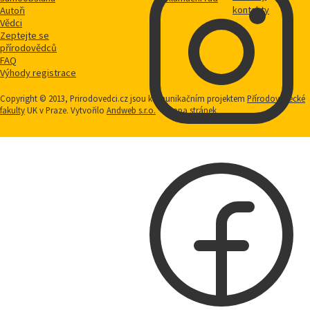
kontakty
Autoři
Vědci
Zeptejte se
přírodovědců
FAQ
Výhody registrace
Copyright © 2013, Prirodovedci.cz jsou komunikačním projektem
Přírodovědecké
fakulty
UK v Praze. Vytvořilo
Andweb s.r.o.
Mapa stránek