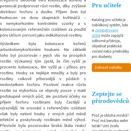
Pro učitele
potenciál podporovat růst rostlin, díky zvýšené
distribuci fosforu a dusíku. Příjem živin byl
hodnocen ve dvou skupinách květináčů –
Katalog pro učitele je
s nemykorhizními kontrolními vzorky a s
nabídkový systém, kde
kolonizovaným referenčním izolátem za použití
si
zaregistrovaný
póru (
Allium porrum
) jako indikátorové rostliny.
učitel
může zapůjčit
odborné přístroje,
Výsledkem byla kolonizace kořenů
objednat praktická
arbuskolomykorhizními houbami. Na základě
cvičení nebo přednášky
toho byl pozorován i jejich vliv na prospěch
pro studenty.
rostlin. Výzkumný tým zjistil, že čím vyšší je
procento kolonizace, tím vyšší je i přínos pro
Zobrazit nabídku
rostlinu. Houby se nejlépe množily a byly pro
rostliny celkově přínosnější v půdách s
nedostatkem fosforu. Pozitivní reakce růstu
rostlin na mykorhizu se objevily pouze v malé
Zeptejte se
podskupině orných půd, ale pozitivní účinky na
přírodovědců
příjem fosforu rostlinami byly častější a
výraznější. Ve srovnání s referenčním izolátem
však byly nativní houby z orných půd méně
Proč je obloha modrá?
infekční a poskytovaly rostlinám méně výhod.
Proč má beruška sedm
Přestože byla pozorována široká škála reakcí
teček? Umí žirafa