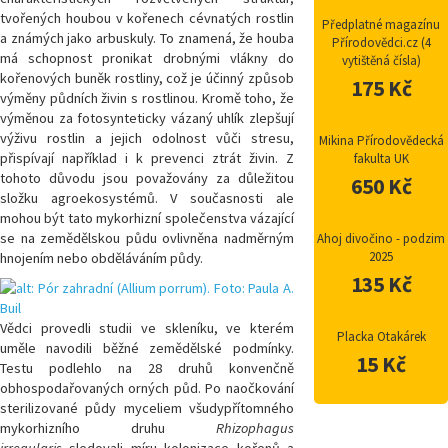
tvořených houbou v kořenech cévnatých rostlin
Předplatné magazínu
a známých jako arbuskuly. To znamená, že houba
Přírodovědci.cz (4
má schopnost pronikat drobnými vlákny do
vytištěná čísla)
kořenových buněk rostliny, což je účinný způsob
175 Kč
výměny půdních živin s rostlinou. Kromě toho, že
výměnou za fotosynteticky vázaný uhlík zlepšují
výživu rostlin a jejich odolnost vůči stresu,
Mikina Přírodovědecká
přispívají například i k prevenci ztrát živin. Z
fakulta UK
tohoto důvodu jsou považovány za důležitou
650 Kč
složku agroekosystémů. V současnosti ale
mohou být tato mykorhizní společenstva vázající
se na zemědělskou půdu ovlivněna nadměrným
Ahoj divočino - podzim
2025
hnojením nebo obděláváním půdy.
135 Kč
Vědci provedli studii ve skleníku, ve kterém
Placka Otakárek
uměle navodili běžné zemědělské podmínky.
15 Kč
Testu podlehlo na 28 druhů konvenčně
obhospodařovaných orných půd. Po naočkování
sterilizované půdy myceliem všudypřítomného
mykorhizního druhu
Rhizophagus
irregularis
sledovali míru kolonizace kořenů a