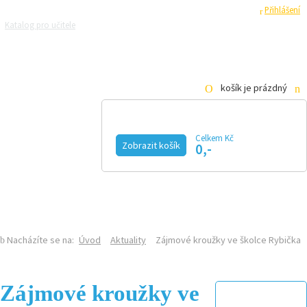
Registrace
Přihlášení
Katalog pro učitele
Zeptejte se přírodovědců
Razítková samoobsluha
Pro média
košík je prázdný
Celkem Kč
Zobrazit košík
0,-
KALENDÁŘ AKCÍ
MAGAZÍN
VIDEO
FOTOGALERIE
KE STAŽENÍ
E-SHOP
Nacházíte se na:
Úvod
Aktuality
Zájmové kroužky ve školce Rybička
Zájmové kroužky ve