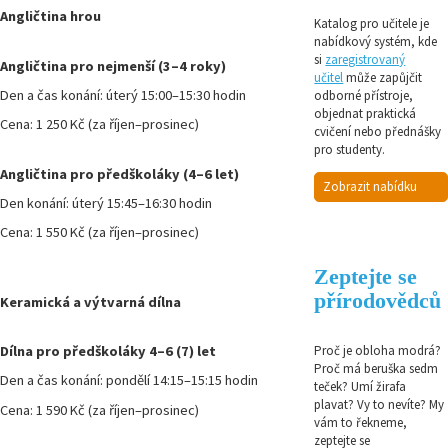
Angličtina hrou
Katalog pro učitele je
nabídkový systém, kde
si
zaregistrovaný
Angličtina pro nejmenší (3–4 roky)
učitel
může zapůjčit
Den a čas konání: úterý 15:00–15:30 hodin
odborné přístroje,
objednat praktická
Cena: 1 250 Kč (za říjen–prosinec)
cvičení nebo přednášky
pro studenty.
Angličtina pro předškoláky (4–6 let)
Zobrazit nabídku
Den konání: úterý 15:45–16:30 hodin
Cena: 1 550 Kč (za říjen–prosinec)
Zeptejte se
přírodovědců
Keramická a výtvarná dílna
Dílna pro předškoláky 4–6 (7) let
Proč je obloha modrá?
Proč má beruška sedm
Den a čas konání: pondělí 14:15–15:15 hodin
teček? Umí žirafa
plavat? Vy to nevíte? My
Cena: 1 590 Kč (za říjen–prosinec)
vám to řekneme,
zeptejte se