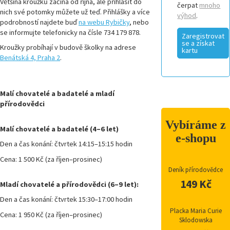
Většina kroužků začíná od října, ale přihlásit do
čerpat
mnoho
nich své potomky můžete už teď. Přihlášky a více
výhod
.
podrobností najdete buď
na webu Rybičky
, nebo
se informujte telefonicky na čísle 734 179 878.
Zaregistrovat
se a získat
Kroužky probíhají v budově školky na adrese
kartu
Benátská 4, Praha 2
.
Malí chovatelé a badatelé a mladí
přírodovědci
Vybíráme z
Malí chovatelé a badatelé (4–6 let)
e-shopu
Den a čas konání: čtvrtek 14:15–15:15 hodin
Cena: 1 500 Kč (za říjen–prosinec)
Deník přírodovědce
149 Kč
Mladí chovatelé a přírodovědci (6–9 let):
Den a čas konání: čtvrtek 15:30–17:00 hodin
Placka Maria Curie
Cena: 1 950 Kč (za říjen–prosinec)
Sklodowska