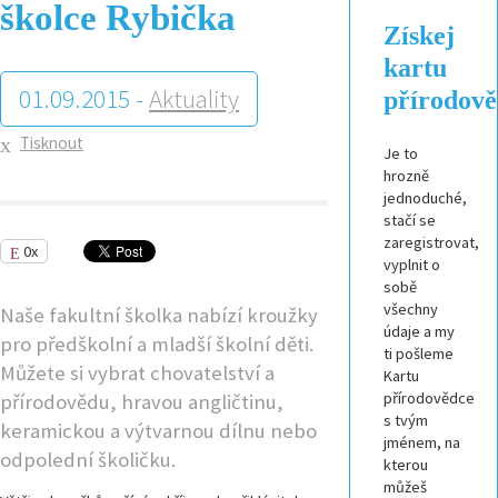
školce Rybička
Získej
kartu
01.09.2015 -
Aktuality
přírodov
Tisknout
Je to
hrozně
jednoduché,
stačí se
zaregistrovat,
0x
vyplnit o
sobě
všechny
Naše fakultní školka nabízí kroužky
údaje a my
pro předškolní a mladší školní děti.
ti pošleme
Můžete si vybrat chovatelství a
Kartu
přírodovědce
přírodovědu, hravou angličtinu,
s tvým
keramickou a výtvarnou dílnu nebo
jménem, na
odpolední školičku.
kterou
můžeš