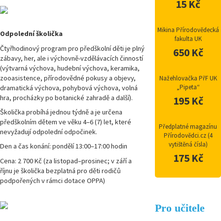
15 Kč
Mikina Přírodovědecká
Odpolední školička
fakulta UK
Čtyřhodinový program pro předškolní děti je plný
650 Kč
zábavy, her, ale i výchovně-vzdělávacích činností
(výtvarná výchova, hudební výchova, keramika,
zooasistence, přírodovědné pokusy a objevy,
Nažehlovačka PřF UK
„Pipeta“
dramatická výchova, pohybová výchova, volná
hra, procházky po botanické zahradě a další).
195 Kč
Školička probíhá jednou týdně a je určena
předškolním dětem ve věku 4–6 (7) let, které
Předplatné magazínu
nevyžadují odpolední odpočinek.
Přírodovědci.cz (4
vytištěná čísla)
Den a čas konání: pondělí 13:00–17:00 hodin
175 Kč
Cena: 2 700 Kč (za listopad–prosinec; v září a
říjnu je školička bezplatná pro děti rodičů
podpořených v rámci dotace OPPA)
Pro učitele