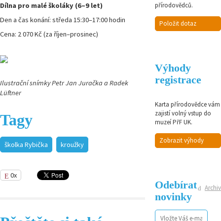
Dílna pro malé školáky (6–9 let)
přírodovědců.
Den a čas konání: středa 15:30–17:00 hodin
Položit dotaz
Cena: 2 070 Kč (za říjen–prosinec)
Výhody
registrace
Ilustrační snímky Petr Jan Juračka a Radek
Lüftner
Karta přírodovědce vám
zajistí volný vstup do
Tagy
muzeí PřF UK.
Zobrazit výhody
školka Rybička
kroužky
0x
Odebírat
Archiv
novinky