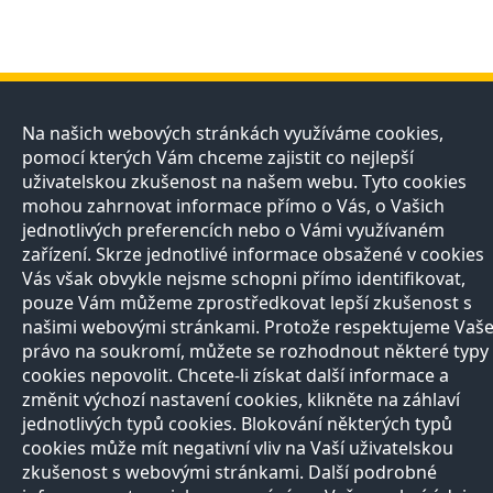
Přírodovědci
Učitelé
E-shop
Kontakt
Na našich webových stránkách využíváme cookies,
pomocí kterých Vám chceme zajistit co nejlepší
O projektu
Registrace
Registrace
Pro
uživatelskou zkušenost na našem webu. Tyto cookies
Naši partneři
Nabídka služeb
Otevírací doba
média
Razítková
Vše o nákupu
mohou zahrnovat informace přímo o Vás, o Vašich
Všechny
samoobsluha
Reklamační řád
jednotlivých preferencích nebo o Vámi využívaném
kontakty
Autoři
zařízení. Skrze jednotlivé informace obsažené v cookies
Vědci
Vás však obvykle nejsme schopni přímo identifikovat,
Zeptejte se
přírodovědců
pouze Vám můžeme zprostředkovat lepší zkušenost s
FAQ
našimi webovými stránkami. Protože respektujeme Vaš
Výhody registrace
právo na soukromí, můžete se rozhodnout některé typy
cookies nepovolit. Chcete-li získat další informace a
Copyright © 2013, Prirodovedci.cz jsou komunikačním projektem
Přírodovědecké
změnit výchozí nastavení cookies, klikněte na záhlaví
fakulty
UK v Praze. Vytvořilo
Andweb s.r.o.
Mapa stránek
jednotlivých typů cookies. Blokování některých typů
cookies může mít negativní vliv na Vaší uživatelskou
zkušenost s webovými stránkami. Další podrobné