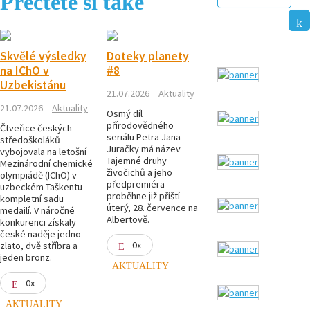
Přečtěte si také
Skvělé výsledky
Doteky planety
na IChO v
#8
Uzbekistánu
21.07.2026
Aktuality
21.07.2026
Aktuality
Osmý díl
přírodovědného
Čtveřice českých
seriálu Petra Jana
středoškoláků
Juračky má název
vybojovala na letošní
Tajemné druhy
Mezinárodní chemické
živočichů a jeho
olympiádě (IChO) v
předpremiéra
uzbeckém Taškentu
proběhne již příští
kompletní sadu
úterý, 28. července na
medailí. V náročné
Albertově.
konkurenci získaly
české naděje jedno
0x
zlato, dvě stříbra a
jeden bronz.
AKTUALITY
0x
AKTUALITY