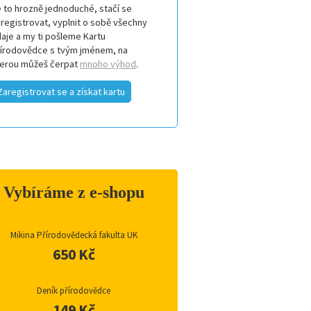
 to hrozně jednoduché, stačí se
registrovat, vyplnit o sobě všechny
aje a my ti pošleme Kartu
řírodovědce s tvým jménem, na
terou můžeš čerpat
mnoho výhod
.
Zaregistrovat se a získat kartu
Vybíráme z e-shopu
Mikina Přírodovědecká fakulta UK
650 Kč
Deník přírodovědce
149 Kč