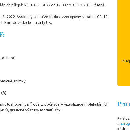
ěžních příspěvků: 10. 10. 2022 od 12:00 do 31. 10. 2022 včetně.
 12. 2022. Výsledky soutěže budou zveřejněny v pátek 08. 12.
ch Přírodovědecké fakulty UK.
Y:
ikroskopů
Předp
onomické snímky
 (A)
Pro 
photoshopem, příroda z počítače = vizualizace molekulárních
ch jevů, grafické výstupy modelů atp.
Katalog 
si
zaregi
přístroj