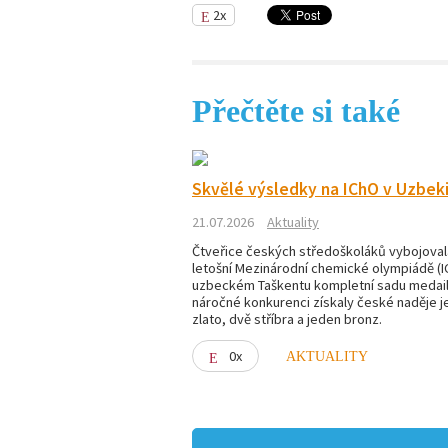
2x
Přečtěte si také
Skvělé výsledky na IChO v Uzbek
21.07.2026
Aktuality
Čtveřice českých středoškoláků vybojoval
letošní Mezinárodní chemické olympiádě (I
uzbeckém Taškentu kompletní sadu medailí
náročné konkurenci získaly české naděje 
zlato, dvě stříbra a jeden bronz.
0x
AKTUALITY