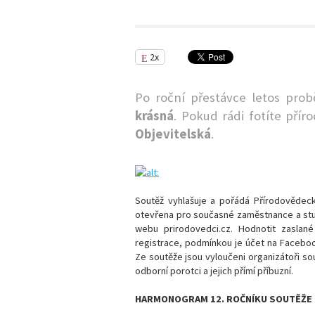
2x
Po roční přestávce letos pro
krásná
. Pokud rádi fotíte přír
Objevitelská
.
Soutěž vyhlašuje a pořádá Přírodovědecká
otevřena pro současné zaměstnance a stud
webu prirodovedci.cz. Hodnotit zaslan
registrace, podmínkou je účet na Faceboo
Ze soutěže jsou vyloučeni organizátoři s
odborní porotci a jejich přímí příbuzní.
HARMONOGRAM 12. ROČNÍKU SOUTĚŽE