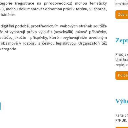
tegorie (registrace na prirodovedci.cz) mohou tematicky
pro stud
-3), mohou dokumentovat odbornou práci v terénu, v laborce,
m bádáním.
Zobra
v digitální podobě, prostřednictvím webových stránek soutěže
že si vyhrazují právo vyloučit (neschválit) takové příspěvky,
outěže, jakožto i příspěvky, které nevyhovují níže uvedeným
Zept
obsahově v rozporu s českou legislativou. Organizátoři též
kategorie.
Proč je
Umí žir
zeptejte
Položi
Výho
Karta p
PřF UK.