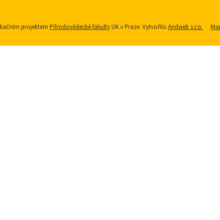
nikačním projektem
Přírodovědecké fakulty
UK v Praze. Vytvořilo
Andweb s.r.o.
Map