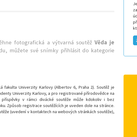
Je
za
úd
p
k
běhne f
otografická a výtvarná soutěž
Věda je
odu, můžete své snímky přihlásit do kategorie
 fakulta Univerzity Karlovy (Albertov 6, Praha 2). Soutěž je
enty Univerzity Karlovy, a pro registrované přírodovědce na
é příspěvky v rámci divácké soutěže může kdokoliv i bez
ku. Způsob registrace soutěžících je uveden dole na stránce.
outěže (uvedení v kontaktech na webových stránkách soutěže),