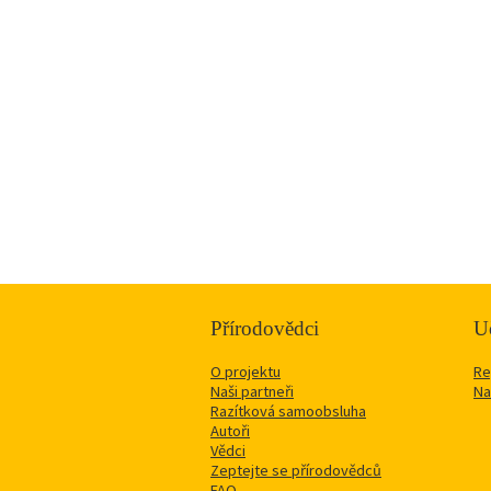
Přírodovědci
Uč
O projektu
Re
Naši partneři
Na
Razítková samoobsluha
Autoři
Vědci
Zeptejte se přírodovědců
FAQ