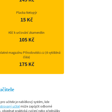
Placka Netopýr
15 Kč
Klíč k určování zkamenělin
105 Kč
latné magazínu Přírodovědci.cz (4 vytištěná
čísla)
175 Kč
učitele
pro učitele je nabídkový systém, kde
strovaný učitel
může zapůjčit odborné
e, objednat praktická cvičení nebo přednášky