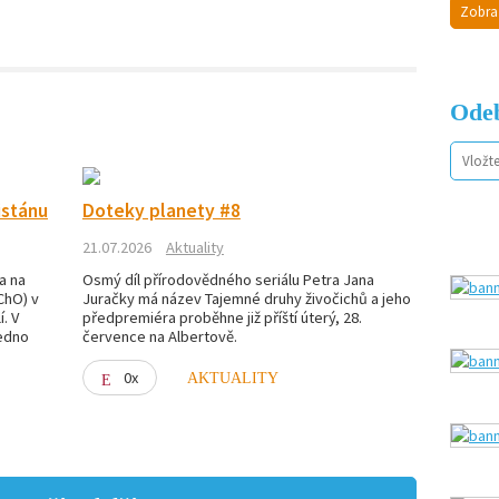
Zobra
Odeb
istánu
Doteky planety #8
21.07.2026
Aktuality
a na
Osmý díl přírodovědného seriálu Petra Jana
ChO) v
Juračky má název Tajemné druhy živočichů a jeho
. V
předpremiéra proběhne již příští úterý, 28.
jedno
července na Albertově.
0x
AKTUALITY