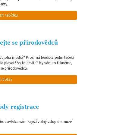
enty.
zit nabídku
ejte se přírodovědců
 obloha modrá? Proč má beruška sedm teček?
afa plavat? Vy to nevíte? My vám to řekneme,
 se přírodovědců.
t dotaz
dy registrace
řírodovědce vám zajistí volný vstup do muzeí