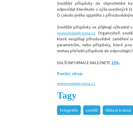
Soutěžní příspěvky do objevitelské ka
odpovídat kterékoliv z výše uvedených (1
či cokoliv jiného spjatého s přírodovědný
Soutěžní příspěvky se přijímají výhradně 
www.vedajekrasna.cz
. Organizátoři soutě
které nesplňují přírodovědné zaměření s
parametrům, nebo příspěvky, které jsou 
mohou přeřadit příspěvek do odpovídající 
DALŠÍ INFORMACE NALEZNETE
ZDE
.
Použité zdroje
www.vedajekrasna.cz
Tagy
fotografie
soutěž
Věda je krásná