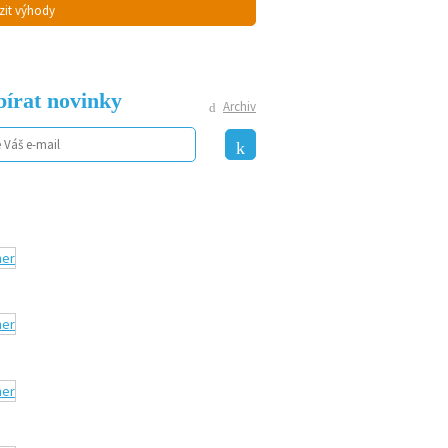
zit výhody
írat novinky
Archiv