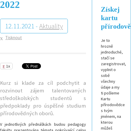
2022
Získej
kartu
12.11.2021 -
Aktuality
přírodov
Tisknout
Je to
hrozně
jednoduché,
stačí se
zaregistrovat,
1x
vyplnit o
sobě
všechny
Kurz si klade za cíl podchytit a
údaje a my
rozvinout zájem talentovaných
ti pošleme
středoškolských studentů s
Kartu
přírodovědce
předpoklady pro úspěšné studium
s tvým
přírodovědných oborů.
jménem, na
kterou
V jednotlivých přednáškách budou pedagogy
můžeš
fakulty prezentována témata pokrývající celou