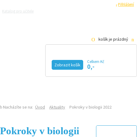
Registrace
Přihlášení
Katalog pro učitele
Zeptejte se přírodovědců
Razítková samoobsluha
Pro média
košík je prázdný
Celkem Kč
Zobrazit košík
0,-
KALENDÁŘ AKCÍ
MAGAZÍN
VIDEO
FOTOGALERIE
KE STAŽENÍ
E-SHOP
Nacházíte se na:
Úvod
Aktuality
Pokroky v biologii 2022
Pokroky v biologii