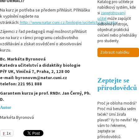
INFORMACÍ?
Katalog pro učitele je
nabídkový systém, kde
Na kurz je potřeba se předem přihlásit. Přihlášku
si
zaregistrovaný
k vyplnění najdete na
učitel
může zapůjčit
stránkách:
http://www.natur.cuni.cz/biologie/ucitelstvi/pokroky
odborné přístroje,
objednat praktická
Zájemci z řad pedagogů mají možnost přihlásit
cvičení nebo přednášky
se na kurz v rámci programu celoživotního
pro studenty.
vzdělávání a získat osvědčení o absolvování
kurzu.
Zobrazit nabídku
Bc. Markéta Byronová
Katedra učitelství a didaktiky biologie
PřF UK, Viničná 7, Praha, 2, 128 00
e-mail: byronovm@natur.cuni.cz
Zeptejte se
telefon: 221 951 888
přírodovědců
Garantem kurzu je prof. RNDr. Jan Černý, Ph.
D.
Proč je obloha modrá?
Autor
Proč má beruška sedm
teček? Umí žirafa
Markéta Byronová
plavat? Vy to nevíte? My
vám to řekneme,
zeptejte se
1x
přírodovědců.