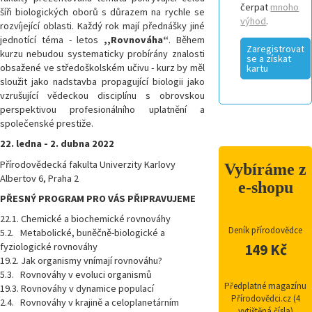
čerpat
mnoho
šíři biologických oborů s důrazem na rychle se
výhod
.
rozvíjející oblasti. Každý rok mají přednášky jiné
jednotící téma - letos
,,Rovnováha“
. Během
Zaregistrovat
kurzu nebudou systematicky probírány znalosti
se a získat
obsažené ve středoškolském učivu - kurz by měl
kartu
sloužit jako nadstavba propagující biologii jako
vzrušující vědeckou disciplínu s obrovskou
perspektivou profesionálního uplatnění a
společenské prestiže.
22. ledna - 2. dubna 2022
Přírodovědecká fakulta Univerzity Karlovy
Vybíráme z
Albertov 6, Praha 2
e-shopu
PŘESNÝ PROGRAM PRO VÁS PŘIPRAVUJEME
22.1. Chemické a biochemické rovnováhy
Deník přírodovědce
5.2. Metabolické, buněčně-biologické a
fyziologické rovnováhy
149 Kč
19.2. Jak organismy vnímají rovnováhu?
5.3. Rovnováhy v evoluci organismů
Předplatné magazínu
19.3. Rovnováhy v dynamice populací
Přírodovědci.cz (4
2.4. Rovnováhy v krajině a celoplanetárním
vytištěná čísla)