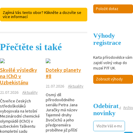
Položit dotaz
Zajímá Vás tento obor? Klikněte a dozvíte se
více informací
Výhody
registrace
Přečtěte si také
Karta přírodovědce vám
zajistí volný vstup do
muzeí PřF UK.
Skvělé výsledky
Doteky planety
na IChO v
#8
Zobrazit výhody
Uzbekistánu
21.07.2026
Aktuality
21.07.2026
Aktuality
Osmý díl
přírodovědného
Čtveřice českých
Odebírat
seriálu Petra Jana
středoškoláků
Archiv
Juračky má název
vybojovala na letošní
novinky
Tajemné druhy
Mezinárodní chemické
živočichů a jeho
olympiádě (IChO) v
předpremiéra
uzbeckém Taškentu
proběhne již příští
kompletní sadu