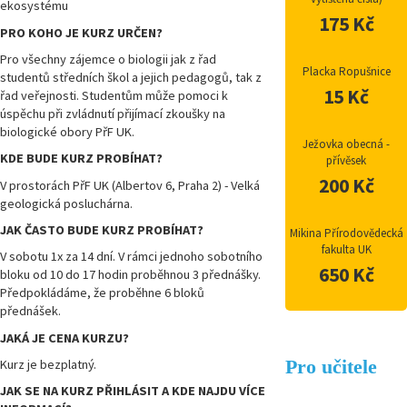
ekosystému
175 Kč
PRO KOHO JE KURZ URČEN?
Pro všechny zájemce o biologii jak z řad
Placka Ropušnice
studentů středních škol a jejich pedagogů, tak z
15 Kč
řad veřejnosti. Studentům může pomoci k
úspěchu při zvládnutí přijímací zkoušky na
biologické obory PřF UK.
Ježovka obecná -
KDE BUDE KURZ PROBÍHAT?
přívěsek
200 Kč
V prostorách PřF UK (Albertov 6, Praha 2) - Velká
geologická posluchárna.
JAK ČASTO BUDE KURZ PROBÍHAT?
Mikina Přírodovědecká
fakulta UK
V sobotu 1x za 14 dní. V rámci jednoho sobotního
650 Kč
bloku od 10 do 17 hodin proběhnou 3 přednášky.
Předpokládáme, že proběhne 6 bloků
přednášek.
JAKÁ JE CENA KURZU?
Pro učitele
Kurz je bezplatný.
JAK SE NA KURZ PŘIHLÁSIT A KDE NAJDU VÍCE