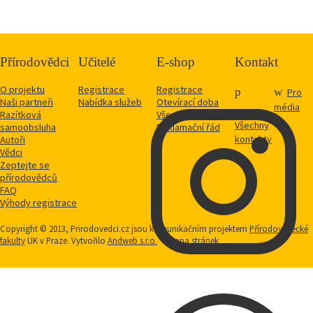
Přírodovědci
Učitelé
E-shop
Kontakt
O projektu
Registrace
Registrace
Pro
Naši partneři
Nabídka služeb
Otevírací doba
média
Razítková
Vše o nákupu
Všechny
samoobsluha
Reklamační řád
kontakty
Autoři
Vědci
Zeptejte se
přírodovědců
FAQ
Výhody registrace
Copyright © 2013, Prirodovedci.cz jsou komunikačním projektem
Přírodovědecké
fakulty
UK v Praze. Vytvořilo
Andweb s.r.o.
Mapa stránek