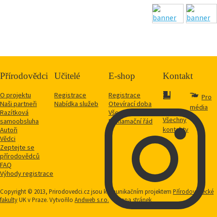
Přírodovědci
Učitelé
E-shop
Kontakt
O projektu
Registrace
Registrace
Pro
Naši partneři
Nabídka služeb
Otevírací doba
média
Razítková
Vše o nákupu
Všechny
samoobsluha
Reklamační řád
kontakty
Autoři
Vědci
Zeptejte se
přírodovědců
FAQ
Výhody registrace
Copyright © 2013, Prirodovedci.cz jsou komunikačním projektem
Přírodovědecké
fakulty
UK v Praze. Vytvořilo
Andweb s.r.o.
Mapa stránek