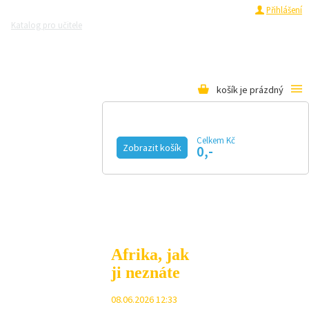
Registrace
Přihlášení
Katalog pro učitele
Zeptejte se přírodovědců
Razítková samoobsluha
Pro média
košík je prázdný
Celkem Kč
Zobrazit košík
0,-
KALENDÁŘ AKCÍ
MAGAZÍN
VIDEO
FOTOGALERIE
KE STAŽENÍ
E-SHOP
Afrika, jak
ji neznáte
08.06.2026 12:33