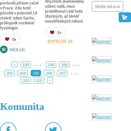
Abychom zkamenělinu
pochodů přitom začal
vůbec našli, musí
v Praze. Zde totiž
proběhnout celá řada
působil v polovině 19.
šťastných, až téměř
století Julius Sachs,
neuvěřitelných náhod.
průkopník rostlinné
fyziologie.
5x
0x
ZEPTEJTE SE
BIOLOG
...
...
«
100
190
200
...
203
204
205
206
207
210
220
»
Komunita