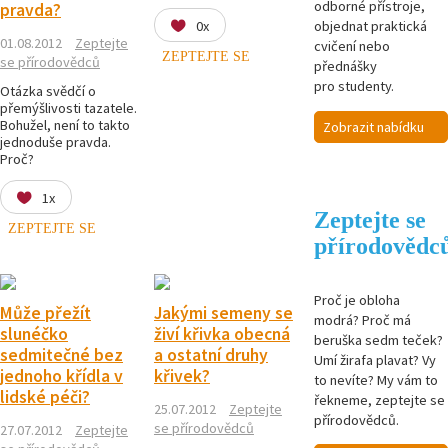
odborné přístroje,
pravda?
0x
objednat praktická
01.08.2012
Zeptejte
cvičení nebo
ZEPTEJTE SE
se přírodovědců
přednášky
pro studenty.
Otázka svědčí o
přemýšlivosti tazatele.
Bohužel, není to takto
Zobrazit nabídku
jednoduše pravda.
Proč?
1x
Zeptejte se
ZEPTEJTE SE
přírodovědc
Proč je obloha
Může přežít
Jakými semeny se
modrá? Proč má
slunéčko
živí křivka obecná
beruška sedm teček?
sedmitečné bez
a ostatní druhy
Umí žirafa plavat? Vy
jednoho křídla v
křivek?
to nevíte? My vám to
lidské péči?
řekneme, zeptejte se
25.07.2012
Zeptejte
přírodovědců.
se přírodovědců
27.07.2012
Zeptejte