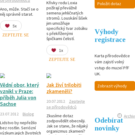
se přírodovědců
Křivky rodu Loxia
Položit dotaz
požírají převážně
Ano, může. Stačí se o
semena jehličnatých
něj správně starat.
stromů. Louskání šišek
jim umožňuje
5x
specifický tvar zobáku
Výhody
s překříženými
ZEPTEJTE SE
registrace
špičkami čelistí.
1x
Karta přírodovědce
ZEPTEJTE SE
vám zajistí volný
vstup do muzeí PřF
UK.
Vědní obor, který
Jak živí trilobiti
Zobrazit výhody
vznikl v Praze:
zkameněli?
příběh Julia von
20.07.2012
Zeptejte
Sachse
se přírodovědců
23.07.2012
Biolog
Zkusíme dotaz
Archiv
Odebírat
zodpovědět obecněji.
Lidstvo by nepřežilo
Jak se stane, že nějaký
novinky
bez rostlin. Seriózní
organizmus zkamení?
výzkum jejich životních