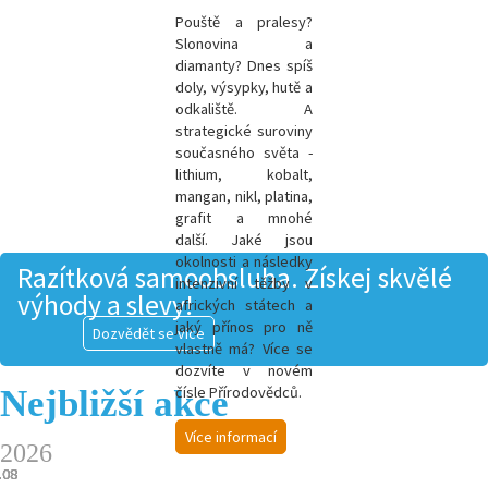
Pouště a pralesy?
Slonovina a
diamanty? Dnes spíš
doly, výsypky, hutě a
odkaliště. A
strategické suroviny
současného světa -
l
ithium, kobalt,
mangan, nikl, platina,
grafit a mnohé
další.
Jaké jsou
okolnosti a následky
Razítková samoobsluha. Získej skvělé
intenzivní těžby v
výhody a slevy!
afrických státech a
jaký přínos pro ně
Dozvědět se více
vlastně má? Více se
dozvíte v novém
Nejbližší akce
čísle Přírodovědců.
Více informací
2026
.08
.08
.08
.08
.08