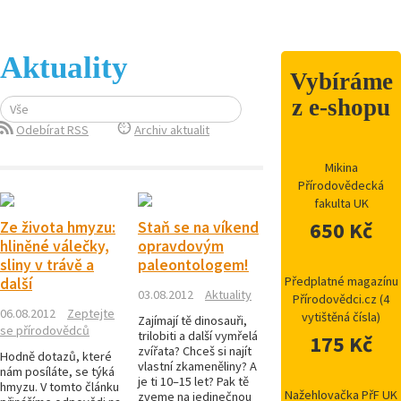
Aktuality
Vybíráme
z e-shopu
Vše
Odebírat RSS
Archiv aktualit
Mikina
Přírodovědecká
fakulta UK
650 Kč
Ze života hmyzu:
Staň se na víkend
hliněné válečky,
opravdovým
sliny v trávě a
paleontologem!
Předplatné magazínu
další
03.08.2012
Aktuality
Přírodovědci.cz (4
06.08.2012
Zeptejte
vytištěná čísla)
Zajímají tě dinosauři,
se přírodovědců
trilobiti a další vymřelá
175 Kč
zvířata? Chceš si najít
Hodně dotazů, které
vlastní zkameněliny? A
nám posíláte, se týká
je ti 10–15 let? Pak tě
hmyzu. V tomto článku
Nažehlovačka PřF UK
zveme na jedinečnou