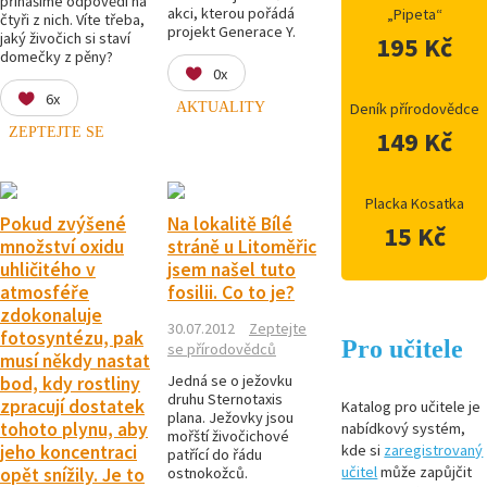
přinášíme odpovědi na
akci, kterou pořádá
„Pipeta“
čtyři z nich. Víte třeba,
projekt Generace Y.
jaký živočich si staví
195 Kč
domečky z pěny?
0x
6x
AKTUALITY
Deník přírodovědce
ZEPTEJTE SE
149 Kč
Placka Kosatka
Pokud zvýšené
Na lokalitě Bílé
15 Kč
množství oxidu
stráně u Litoměřic
uhličitého v
jsem našel tuto
atmosféře
fosilii. Co to je?
zdokonaluje
30.07.2012
Zeptejte
fotosyntézu, pak
Pro učitele
se přírodovědců
musí někdy nastat
Jedná se o ježovku
bod, kdy rostliny
druhu Sternotaxis
zpracují dostatek
Katalog pro učitele je
plana. Ježovky jsou
tohoto plynu, aby
nabídkový systém,
mořští živočichové
jeho koncentraci
kde si
zaregistrovaný
patřící do řádu
učitel
může zapůjčit
opět snížily. Je to
ostnokožců.