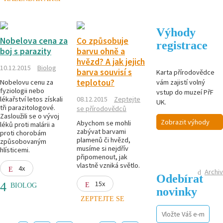
Výhody
Nobelova cena za
Co způsobuje
registrace
boj s parazity
barvu ohně a
hvězd? A jak jejich
10.12.2015
Biolog
barva souvisí s
Karta přírodovědce
teplotou?
vám zajistí volný
Nobelovu cenu za
fyziologii nebo
vstup do muzeí PřF
lékařství letos získali
08.12.2015
Zeptejte
UK.
tři parazitologové.
se přírodovědců
Zasloužili se o vývoj
Zobrazit výhody
Abychom se mohli
léků proti malárii a
zabývat barvami
proti chorobám
plamenů či hvězd,
způsobovaným
musíme si nejdřív
hlísticemi.
připomenout, jak
vlastně vzniká světlo.
4x
Archiv
Odebírat
15x
BIOLOG
novinky
ZEPTEJTE SE