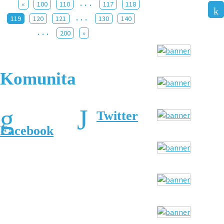
...
«
100
110
117
118
...
119
120
121
130
140
...
200
»
Komunita
Twitter
Facebook