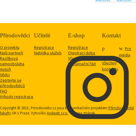
Přírodovědci
Učitelé
E-shop
Kontakt
O projektu
Registrace
Registrace
Pro
Naši partneři
Nabídka služeb
Otevírací doba
média
Razítková
Vše o nákupu
Všechny
samoobsluha
Reklamační řád
kontakty
Autoři
Vědci
Zeptejte se
přírodovědců
FAQ
Výhody registrace
Copyright © 2013, Prirodovedci.cz jsou komunikačním projektem
Přírodovědecké
fakulty
UK v Praze. Vytvořilo
Andweb s.r.o.
Mapa stránek