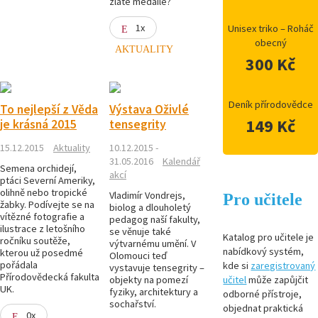
zlaté medaile?
1x
Unisex triko – Roháč
obecný
AKTUALITY
300 Kč
Deník přírodovědce
To nejlepší z Věda
Výstava Oživlé
149 Kč
je krásná 2015
tensegrity
15.12.2015
Aktuality
10.12.2015 -
31.05.2016
Kalendář
Semena orchidejí,
akcí
ptáci Severní Ameriky,
olihně nebo tropické
Vladimír Vondrejs,
Pro učitele
žabky. Podívejte se na
biolog a dlouholetý
vítězné fotografie a
pedagog naší fakulty,
ilustrace z letošního
se věnuje také
Katalog pro učitele je
ročníku soutěže,
výtvarnému umění. V
nabídkový systém,
kterou už posedmé
Olomouci teď
pořádala
kde si
zaregistrovaný
vystavuje tensegrity –
Přírodovědecká fakulta
objekty na pomezí
učitel
může zapůjčit
UK.
fyziky, architektury a
odborné přístroje,
sochařství.
objednat praktická
0x