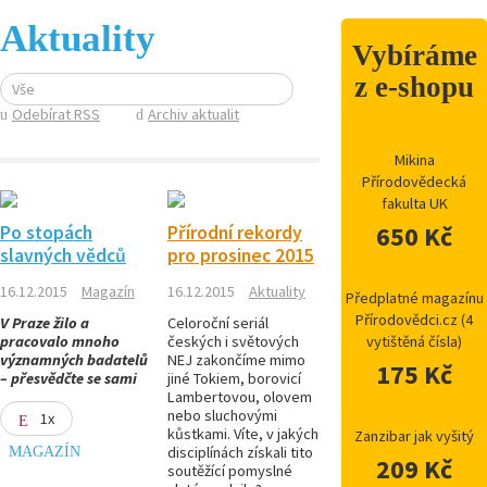
Aktuality
Vybíráme
z e-shopu
Vše
Odebírat RSS
Archiv aktualit
Mikina
Přírodovědecká
fakulta UK
650 Kč
Po stopách
Přírodní rekordy
slavných vědců
pro prosinec 2015
16.12.2015
Magazín
16.12.2015
Aktuality
Předplatné magazínu
Přírodovědci.cz (4
V Praze žilo a
Celoroční seriál
pracovalo mnoho
českých i světových
vytištěná čísla)
významných badatelů
NEJ zakončíme mimo
175 Kč
– přesvědčte se sami
jiné Tokiem, borovicí
Lambertovou, olovem
nebo sluchovými
1x
kůstkami. Víte, v jakých
Zanzibar jak vyšitý
MAGAZÍN
disciplínách získali tito
209 Kč
soutěžící pomyslné