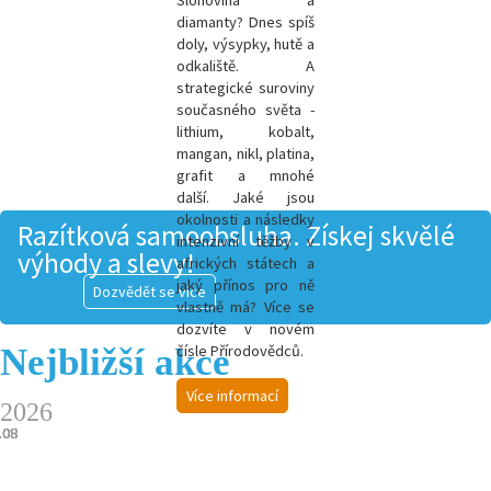
Slonovina a
diamanty? Dnes spíš
doly, výsypky, hutě a
odkaliště. A
strategické suroviny
současného světa -
l
ithium, kobalt,
mangan, nikl, platina,
grafit a mnohé
další.
Jaké jsou
okolnosti a následky
Razítková samoobsluha. Získej skvělé
intenzivní těžby v
výhody a slevy!
afrických státech a
jaký přínos pro ně
Dozvědět se více
vlastně má? Více se
dozvíte v novém
Nejbližší akce
čísle Přírodovědců.
Více informací
2026
.08
.08
.08
.08
.08