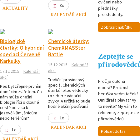
cvičení nebo
3x
přednášky
AKTUALITY
pro studenty.
KALENDÁŘ AKCÍ
Zobrazit nabídku
Biologické
Chemické úterky:
čtvrtky: O hybridní
ChemXMASSter
speciaci Červené
Battle
Zeptejte se
Karkulky
přírodovědc
15.12.2015
Kalendář
akcí
17.12.2015
Kalendář
akcí
Tradiční prosincový
Proč je obloha
speciál Chemických
Pes byl zřejmě prvním
modrá? Proč má
úterků letos vědecky
domácím zvířetem. Co
beruška sedm teček?
rozebere vánoční
nám může dnešní
Umí žirafa plavat? Vy
zvyky. A určitě to bude
biologie říci o dlouhé
to nevíte? My vám to
hodně akční podívaná.
cestě od vlka k
řekneme, zeptejte se
jezevčíkům, špicům
1x
nebo teriérům?
přírodovědců.
KALENDÁŘ AKCÍ
1x
Položit dotaz
KALENDÁŘ AKCÍ