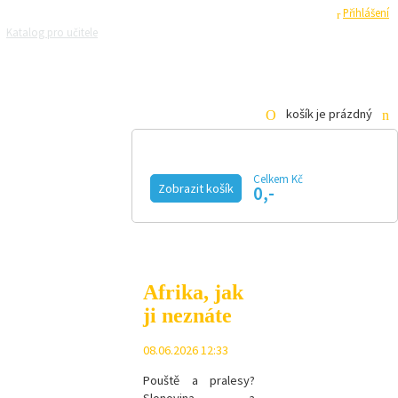
Registrace
Přihlášení
Katalog pro učitele
Zeptejte se přírodovědců
Razítková samoobsluha
Pro média
košík je prázdný
Celkem Kč
Zobrazit košík
0,-
KALENDÁŘ AKCÍ
MAGAZÍN
VIDEO
FOTOGALERIE
KE STAŽENÍ
E-SHOP
Afrika, jak
ji neznáte
08.06.2026 12:33
Pouště a pralesy?