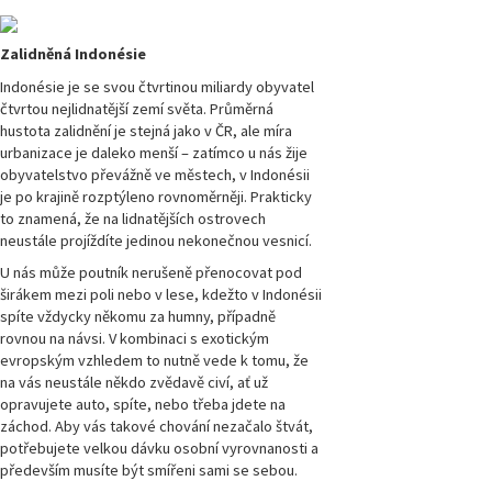
Přírodovědci.cz,
číslo 2/2018
Zalidněná Indonésie
Magazín
Indonésie je se svou čtvrtinou miliardy obyvatel
Přírodovědci.cz,
čtvrtou nejlidnatější zemí světa. Průměrná
číslo 1/2018
hustota zalidnění je stejná jako v ČR, ale míra
urbanizace je daleko menší – zatímco u nás žije
Magazín
obyvatelstvo převážně ve městech, v Indonésii
Přírodovědci.cz,
je po krajině rozptýleno rovnoměrněji. Prakticky
číslo 4/2017
to znamená, že na lidnatějších ostrovech
neustále projíždíte jedinou nekonečnou vesnicí.
Magazín
U nás může poutník nerušeně přenocovat pod
Přírodovědci.cz,
číslo 3/2017
širákem mezi poli nebo v lese, kdežto v Indonésii
spíte vždycky někomu za humny, případně
rovnou na návsi. V kombinaci s exotickým
Magazín
evropským vzhledem to nutně vede k tomu, že
Přírodovědci.cz,
číslo 2/2017
na vás neustále někdo zvědavě civí, ať už
opravujete auto, spíte, nebo třeba jdete na
záchod. Aby vás takové chování nezačalo štvát,
Magazín
potřebujete velkou dávku osobní vyrovnanosti a
Přírodovědci.cz,
především musíte být smířeni sami se sebou.
číslo 1/2017