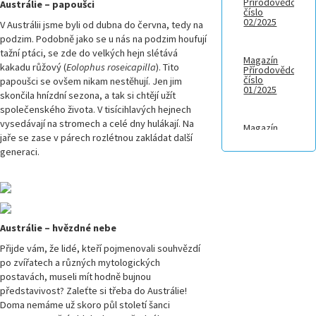
Přírodovědci,
Austrálie – papoušci
číslo
02/2025
V Austrálii jsme byli od dubna do června, tedy na
podzim. Podobně jako se u nás na podzim houfují
tažní ptáci, se zde do velkých hejn slétává
Magazín
kakadu růžový (
Eolophus roseicapilla
). Tito
Přírodovědci,
číslo
papoušci se ovšem nikam nestěhují. Jen jim
01/2025
skončila hnízdní sezona, a tak si chtějí užít
společenského života. V tisícihlavých hejnech
vysedávají na stromech a celé dny hulákají. Na
Magazín
jaře se zase v párech rozlétnou zakládat další
Přírodovědci.cz,
číslo 4/2024
generaci.
Magazín
Přírodovědci.cz,
číslo 3/2024
Austrálie – hvězdné nebe
Magazín
Přijde vám, že lidé, kteří pojmenovali souhvězdí
Přírodovědci.cz,
po zvířatech a různých mytologických
číslo 2/2024
postavách, museli mít hodně bujnou
představivost? Zaleťte si třeba do Austrálie!
Magazín
Doma nemáme už skoro půl století šanci
Přírodovědci.cz,