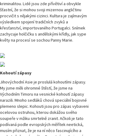
kriminalitou. Lidé jsou zde přívětiví a obvykle
číslo 1/2021
šťastní, že si mohou svoji mizernou angličtinu
procvičit s nějakými cizinci. Kultura je zajímavým
Magazín
výsledkem spojení tradičních zvyků a
Přírodovědci.cz,
křesťanství, importovaného Portugalci. Snímek
číslo 4/2020
zachycuje holčičku s andělskými křídly, jak sype
květy na procesí se sochou Panny Marie.
Magazín
Přírodovědci.cz,
číslo 3/2020
Magazín
Kohoutí zápasy
Přírodovědci.cz,
číslo 2/2020
Jihovýchodní Asie je proslulá kohoutími zápasy.
My jsme měli ohromné štěstí, že jsme na
Východním Timoru na vesnické kohoutí zápasy
Magazín
Přírodovědci.cz,
narazili. Mnoho sedláků chová speciální bojovné
číslo 1/2020
plemeno slepic. Kohouti jsou pro zápas vybaveni
ocelovou ostruhou, kterou dokážou svého
soupeře v mžiku smrtelně zranit. Ačkoli je tato
Magazín
Přírodovědci.cz,
podívaná podle evropských měřítek neetická,
číslo 4/2019
musím přiznat, že je na ní něco fascinujícího a