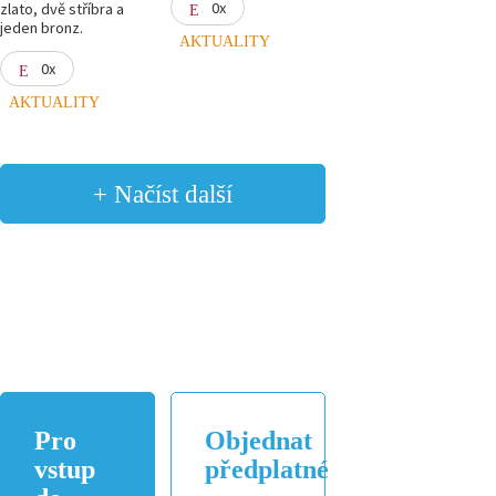
0x
zlato, dvě stříbra a
jeden bronz.
AKTUALITY
0x
AKTUALITY
+ Načíst další
Pro
Objednat
vstup
předplatné