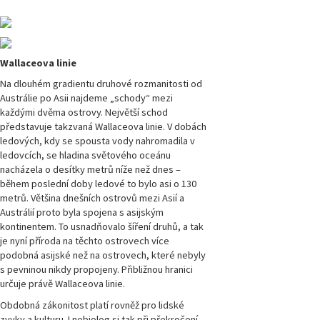
Magazín
Přírodovědci.cz,
číslo 4/2016
Wallaceova linie
Magazín
Na dlouhém gradientu druhové rozmanitosti od
Přírodovědci.cz,
Austrálie po Asii najdeme „schody“ mezi
číslo 3/2016
každými dvěma ostrovy. Největší schod
představuje takzvaná Wallaceova linie. V dobách
ledových, kdy se spousta vody nahromadila v
Magazín
Přírodovědci.cz,
ledovcích, se hladina světového oceánu
číslo 2/2016
nacházela o desítky metrů níže než dnes –
během poslední doby ledové to bylo asi o 130
metrů. Většina dnešních ostrovů mezi Asií a
Magazín
Přírodovědci.cz,
Austrálií proto byla spojena s asijským
číslo 1/2016
kontinentem. To usnadňovalo šíření druhů, a tak
je nyní příroda na těchto ostrovech více
podobná asijské než na ostrovech, které nebyly
Magazín
Přírodovědci.cz,
s pevninou nikdy propojeny. Přibližnou hranici
číslo 4/2015
určuje právě Wallaceova linie.
Obdobná zákonitost platí rovněž pro lidské
Magazín
zvyky a kulturu. I nebiolog si tak při překročení