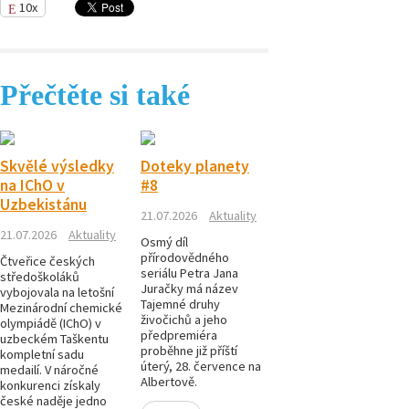
Magazín
10x
Přírodovědci.cz,
číslo 1/2012
Přečtěte si také
Skvělé výsledky
Doteky planety
na IChO v
#8
Uzbekistánu
21.07.2026
Aktuality
21.07.2026
Aktuality
Osmý díl
přírodovědného
Čtveřice českých
seriálu Petra Jana
středoškoláků
Juračky má název
vybojovala na letošní
Tajemné druhy
Mezinárodní chemické
živočichů a jeho
olympiádě (IChO) v
předpremiéra
uzbeckém Taškentu
proběhne již příští
kompletní sadu
úterý, 28. července na
medailí. V náročné
Albertově.
konkurenci získaly
české naděje jedno