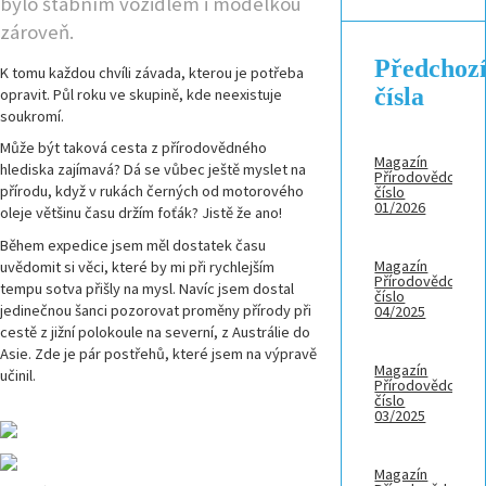
bylo štábním vozidlem i modelkou
zároveň.
Předchoz
K tomu každou chvíli závada, kterou je potřeba
čísla
opravit. Půl roku ve skupině, kde neexistuje
soukromí.
Může být taková cesta z přírodovědného
Magazín
hlediska zajímavá? Dá se vůbec ještě myslet na
Přírodovědci,
přírodu, když v rukách černých od motorového
číslo
01/2026
oleje většinu času držím foťák? Jistě že ano!
Během expedice jsem měl dostatek času
Magazín
uvědomit si věci, které by mi při rychlejším
Přírodovědci,
tempu sotva přišly na mysl. Navíc jsem dostal
číslo
jedinečnou šanci pozorovat proměny přírody při
04/2025
cestě z jižní polokoule na severní, z Austrálie do
Asie. Zde je pár postřehů, které jsem na výpravě
Magazín
učinil.
Přírodovědci,
číslo
03/2025
Magazín