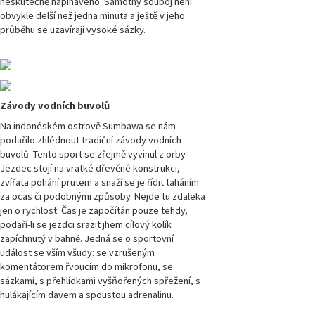
neskutečně napínavého. Samotný souboj není
obvykle delší než jedna minuta a ještě v jeho
Magazín
průběhu se uzavírají vysoké sázky.
Přírodovědci.cz,
číslo 3/2019
Magazín
Přírodovědci.cz,
číslo 2/2019
Závody vodních buvolů
Na indonéském ostrově Sumbawa se nám
Magazín
podařilo zhlédnout tradiční závody vodních
Přírodovědci.cz,
buvolů. Tento sport se zřejmě vyvinul z orby.
číslo 1/2019
Jezdec stojí na vratké dřevěné konstrukci,
zvířata pohání prutem a snaží se je řídit taháním
Magazín
za ocas či podobnými způsoby. Nejde tu zdaleka
Přírodovědci.cz,
jen o rychlost. Čas je započítán pouze tehdy,
číslo 4/2018
podaří-li se jezdci srazit jhem cílový kolík
zapíchnutý v bahně. Jedná se o sportovní
Magazín
událost se vším všudy: se vzrušeným
Přírodovědci.cz,
komentátorem řvoucím do mikrofonu, se
číslo 3/2018
sázkami, s přehlídkami vyšňořených spřežení, s
hulákajícím davem a spoustou adrenalinu.
Magazín