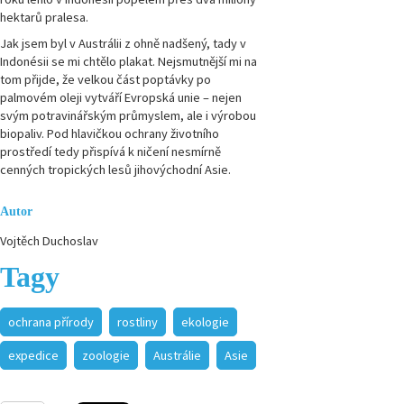
hektarů pralesa.
Magazín
Jak jsem byl v Austrálii z ohně nadšený, tady v
Přírodovědci.cz,
Indonésii se mi chtělo plakat. Nejsmutnější mi na
číslo 1/2014
tom přijde, že velkou část poptávky po
palmovém oleji vytváří Evropská unie – nejen
Magazín
svým potravinářským průmyslem, ale i výrobou
Přírodovědci.cz,
biopaliv. Pod hlavičkou ochrany životního
číslo 4/2013
prostředí tedy přispívá k ničení nesmírně
cenných tropických lesů jihovýchodní Asie.
Magazín
Přírodovědci.cz,
číslo 3/2013
Autor
Vojtěch Duchoslav
Magazín
Tagy
Přírodovědci.cz,
číslo 2/2013
ochrana přírody
rostliny
ekologie
Magazín
Přírodovědci.cz,
expedice
zoologie
Austrálie
Asie
číslo 1/2013