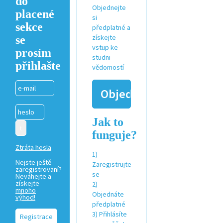
do
Objednejte
placené
si
sekce
předplatné a
se
získejte
vstup ke
prosím
studni
přihlašte
vědomostí
Objednat
Jak to
funguje?
Ztráta hesla
1)
Nejste ještě
Zaregistrujte
zaregistrovaní?
se
Neváhejte a
získejte
2)
mnoho
Objednáte
výhod!
předplatné
3) Přihlásíte
Registrace