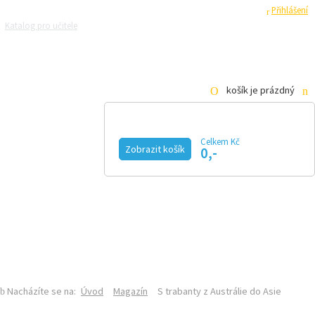
Registrace
Přihlášení
Katalog pro učitele
Zeptejte se přírodovědců
Razítková samoobsluha
Pro média
košík je prázdný
Celkem Kč
Zobrazit košík
0,-
KALENDÁŘ AKCÍ
MAGAZÍN
VIDEO
FOTOGALERIE
KE STAŽENÍ
E-SHOP
ÚVOD
O MAGAZÍNU
DISTRIBUČNÍ MÍSTA
INZERCE
Nacházíte se na:
Úvod
Magazín
S trabanty z Austrálie do Asie