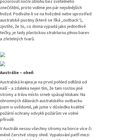
pozorovat noční oblohu bez světelného
číslo 1/2024
znečištění, proto vidíme jen pár nejsilnějších
hvězd. Podíváte-li se na hvězdné nebe uprostřed
Magazín
australské pustiny (které se říká „outback“),
Přírodovědci.cz,
zjistíte, že to, co doma vypadá jako jednotlivé
číslo 4/2023
tečky, je tady plastickou strukturou plnou barev
a zřetelných tvarů.
Magazín
Přírodovědci.cz,
číslo 3/2023
Magazín
Austrálie – oheň
Přírodovědci.cz,
číslo 2/2023
Australská krajina je na první pohled odlišná od
naší – a zdaleka nejen tím, že tam rostou jiné
stromy a trávu místo srnek spásají klokani. Na
Magazín
Přírodovědci.cz,
ohromných dálavách australského outbacku
číslo 1/2023
jsem si uvědomil, jak jsme v důsledku kvalitní
požární ochrany odvykli požárům ve volné
přírodě.
Magazín
Přírodovědci.cz,
V Austrálii nesou všechny stromy na borce více či
číslo 4/2022
méně čerstvé stopy ohně. Vypalování patří mezi