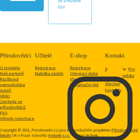
se a můžete
číst
Přírodovědci
Učitelé
E-shop
Kontakt
O projektu
Registrace
Registrace
Pro
Naši partneři
Nabídka služeb
Otevírací doba
média
Razítková
Vše o nákupu
Všechny
samoobsluha
Reklamační řád
kontakty
Autoři
Vědci
Zeptejte se
přírodovědců
FAQ
Výhody registrace
Copyright © 2013, Prirodovedci.cz jsou komunikačním projektem
Přírodovědecké
fakulty
UK v Praze. Vytvořilo
Andweb s.r.o.
Mapa stránek