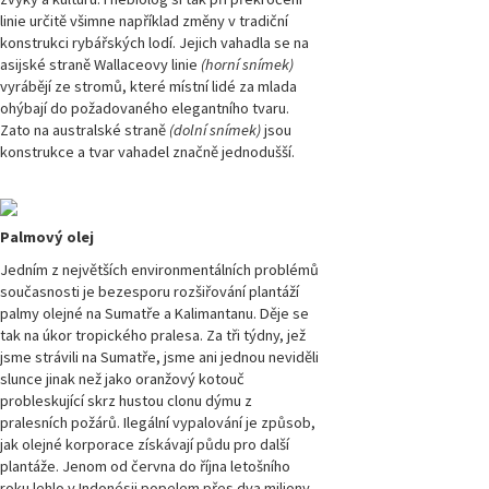
Přírodovědci.cz,
linie určitě všimne například změny v tradiční
číslo 3/2015
konstrukci rybářských lodí. Jejich vahadla se na
asijské straně Wallaceovy linie
(horní snímek)
vyrábějí ze stromů, které místní lidé za mlada
Magazín
Přírodovědci.cz,
ohýbají do požadovaného elegantního tvaru.
číslo 2/2015
Zato na australské straně
(dolní snímek)
jsou
konstrukce a tvar vahadel značně jednodušší.
Magazín
Přírodovědci.cz,
číslo 1/2015
Palmový olej
Magazín
Jedním z největších environmentálních problémů
Přírodovědci.cz,
současnosti je bezesporu rozšiřování plantáží
číslo 4/2014
palmy olejné na Sumatře a Kalimantanu. Děje se
tak na úkor tropického pralesa. Za tři týdny, jež
Magazín
jsme strávili na Sumatře, jsme ani jednou neviděli
Přírodovědci.cz,
slunce jinak než jako oranžový kotouč
číslo 3/2014
probleskující skrz hustou clonu dýmu z
pralesních požárů. Ilegální vypalování je způsob,
jak olejné korporace získávají půdu pro další
Magazín
Přírodovědci.cz,
plantáže. Jenom od června do října letošního
číslo 2/2014
roku lehlo v Indonésii popelem přes dva miliony