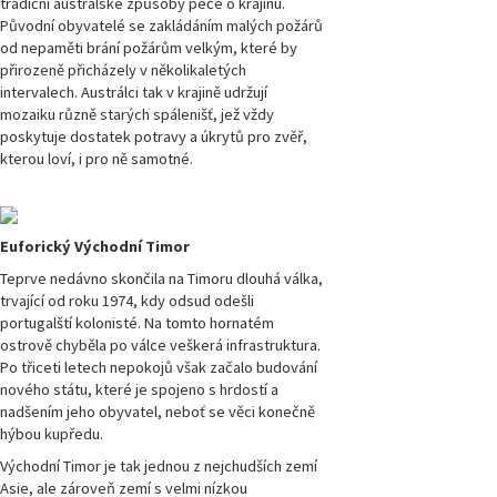
tradiční austrálské způsoby péče o krajinu.
Původní obyvatelé se zakládáním malých požárů
Magazín
Přírodovědci.cz,
od nepaměti brání požárům velkým, které by
číslo 3/2022
přirozeně přicházely v několikaletých
intervalech. Austrálci tak v krajině udržují
mozaiku různě starých spálenišť, jež vždy
Magazín
Přírodovědci.cz,
poskytuje dostatek potravy a úkrytů pro zvěř,
číslo 2/2022
kterou loví, i pro ně samotné.
Magazín
Přírodovědci.cz,
číslo 1/2022
Euforický Východní Timor
Teprve nedávno skončila na Timoru dlouhá válka,
Magazín
trvající od roku 1974, kdy odsud odešli
Přírodovědci.cz,
portugalští kolonisté. Na tomto hornatém
číslo 3/2021
ostrově chyběla po válce veškerá infrastruktura.
Po třiceti letech nepokojů však začalo budování
nového státu, které je spojeno s hrdostí a
Magazín
Přírodovědci.cz,
nadšením jeho obyvatel, neboť se věci konečně
číslo 2/2021
hýbou kupředu.
Východní Timor je tak jednou z nejchudších zemí
Magazín
Asie, ale zároveň zemí s velmi nízkou
Přírodovědci.cz,