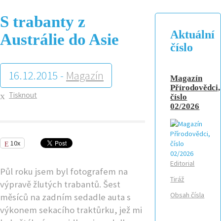
S trabanty z
Aktuální
Austrálie do Asie
číslo
16.12.2015 -
Magazín
Magazín
Přírodovědci,
Tisknout
číslo
02/2026
10x
Editorial
Půl roku jsem byl fotografem na
Tiráž
výpravě žlutých trabantů. Šest
Obsah čísla
měsíců na zadním sedadle auta s
výkonem sekacího traktůrku, jež mi