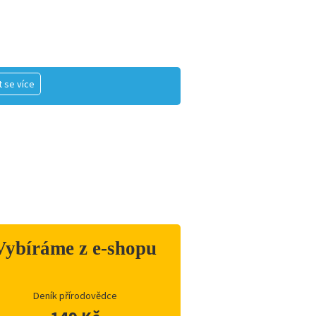
 se více
Vybíráme z e-shopu
Deník přírodovědce