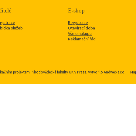
itelé
E-shop
gistrace
Registrace
bídka služeb
Otevírací doba
Vše o nákupu
Reklamační řád
nikačním projektem
Přírodovědecké fakulty
UK v Praze. Vytvořilo
Andweb s.r.o.
Map