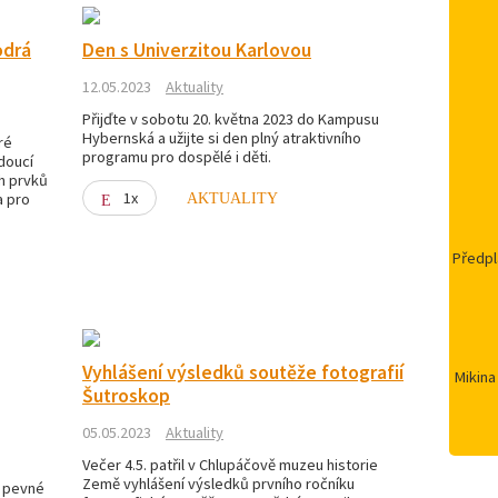
odrá
Den s Univerzitou Karlovou
12.05.2023
Aktuality
Přijďte v sobotu 20. května 2023 do Kampusu
Hybernská a užijte si den plný atraktivního
ré
programu pro dospělé i děti.
doucí
h prvků
1x
a pro
AKTUALITY
Předpl
Vyhlášení výsledků soutěže fotografií
Mikina
Šutroskop
05.05.2023
Aktuality
Večer 4.5. patřil v Chlupáčově muzeu historie
Země vyhlášení výsledků prvního ročníku
- pevné