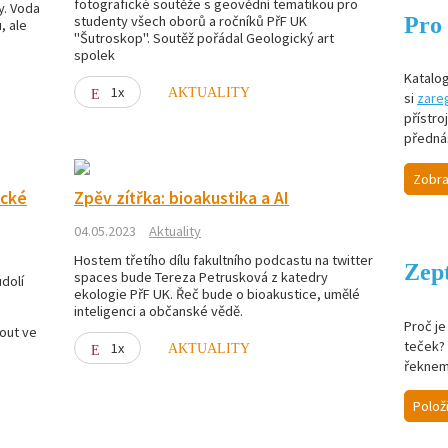
fotografické soutěže s geovědní tematikou pro
y. Voda
Pro 
studenty všech oborů a ročníků PřF UK
, ale
"Šutroskop". Soutěž pořádal Geologický art
spolek
Katalog
1x
AKTUALITY
si
zareg
přístro
předná
Zobra
ické
Zpěv zítřka: bioakustika a AI
04.05.2023
Aktuality
Hostem třetího dílu fakultního podcastu na twitter
Zept
spaces bude Tereza Petrusková z katedry
údolí
ekologie PřF UK. Řeč bude o bioakustice, umělé
inteligenci a občanské vědě.
Proč j
nout ve
teček? 
1x
AKTUALITY
řeknem
Polož