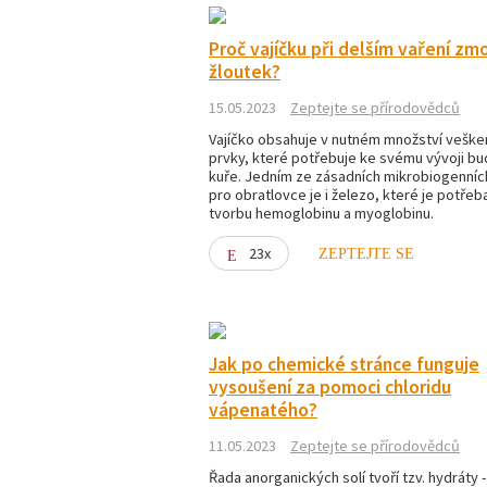
Proč vajíčku při delším vaření zm
žloutek?
15.05.2023
Zeptejte se přírodovědců
Vajíčko obsahuje v nutném množství veške
prvky, které potřebuje ke svému vývoji bu
kuře. Jedním ze zásadních mikrobiogenníc
pro obratlovce je i železo, které je potřeb
tvorbu hemoglobinu a myoglobinu.
23x
ZEPTEJTE SE
Jak po chemické stránce funguje
vysoušení za pomoci chloridu
vápenatého?
11.05.2023
Zeptejte se přírodovědců
Řada anorganických solí tvoří tzv. hydráty 