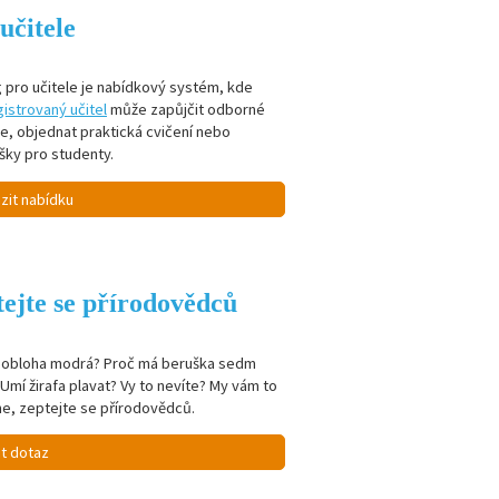
učitele
 pro učitele je nabídkový systém, kde
istrovaný učitel
může zapůjčit odborné
je, objednat praktická cvičení nebo
šky pro studenty.
zit nabídku
ejte se přírodovědců
e obloha modrá? Proč má beruška sedm
Umí žirafa plavat? Vy to nevíte? My vám to
e, zeptejte se přírodovědců.
it dotaz