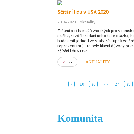
Sčítání lidu v USA 2020
28.04.2023
Aktuality
Zjištění počtu mužů vhodných pro vojensk
službu, rozdělení daní nebo také otázka, ko
budou mít jednotlivé státy zástupců ve S
reprezentantů - to byly hlavní důvody prvn
sčítání lidu v USA.
2x
AKTUALITY
...
«
10
20
27
28
Komunita