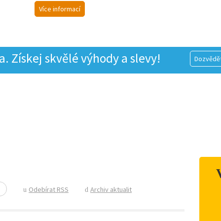
Více informací
 Získej skvělé výhody a slevy!
Dozvědět
Odebírat RSS
Archiv aktualit