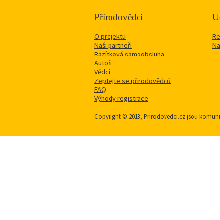
Přírodovědci
Uč
O projektu
Re
Naši partneři
Na
Razítková samoobsluha
Autoři
Vědci
Zeptejte se přírodovědců
FAQ
Výhody registrace
Copyright © 2013, Prirodovedci.cz jsou komu