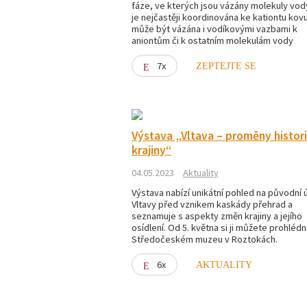
fáze, ve kterých jsou vázány molekuly vod
je nejčastěji koordinována ke kationtu kovu
může být vázána i vodíkovými vazbami k
aniontům či k ostatním molekulám vody
7x
ZEPTEJTE SE
Výstava „Vltava – proměny histor
krajiny“
04.05.2023
Aktuality
Výstava nabízí unikátní pohled na původní 
Vltavy před vznikem kaskády přehrad a
seznamuje s aspekty změn krajiny a jejího
osídlení. Od 5. května si ji můžete prohléd
Středočeském muzeu v Roztokách.
6x
AKTUALITY