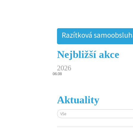
Razítková samoobsluha.
Nejbližší akce
2026
06.08
06.08
06.08
06.08
06.08
Aktuality
Vše