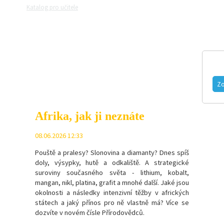
Katalog pro učitele
Zeptejte se přírodovědců
Razítková samoobslu
MAGAZÍN
VIDEO
FOTOGALERIE
Zo
Afrika, jak ji neznáte
08.06.2026 12:33
Pouště a pralesy? Slonovina a diamanty? Dnes spíš
doly, výsypky, hutě a odkaliště. A strategické
suroviny současného světa - l
ithium, kobalt,
mangan, nikl, platina, grafit a mnohé další.
Jaké jsou
okolnosti a následky intenzivní těžby v afrických
státech a jaký přínos pro ně vlastně má? Více se
dozvíte v novém čísle Přírodovědců.