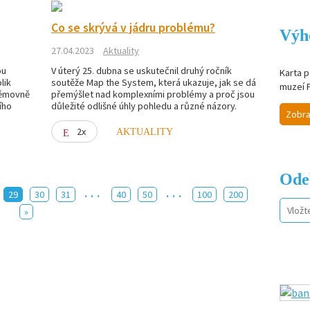
Co se skrývá v jádru problému?
Výh
27.04.2023
Aktuality
ou
V úterý 25. dubna se uskutečnil druhý ročník
Karta p
lik
soutěže Map the System, která ukazuje, jak se dá
muzeí 
němovně
přemýšlet nad komplexními problémy a proč jsou
ího
důležité odlišné úhly pohledu a různé názory.
Zobra
2x
AKTUALITY
Ode
...
...
29
30
31
40
50
100
200
»