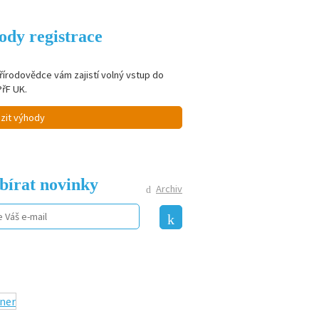
ody registrace
řírodovědce vám zajistí volný vstup do
PřF UK.
zit výhody
bírat novinky
Archiv