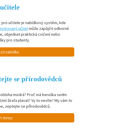
učitele
 pro učitele je nabídkový systém, kde
istrovaný učitel
může zapůjčit odborné
je, objednat praktická cvičení nebo
šky pro studenty.
zit nabídku
ejte se přírodovědců
e obloha modrá? Proč má beruška sedm
Umí žirafa plavat? Vy to nevíte? My vám to
e, zeptejte se přírodovědců.
it dotaz