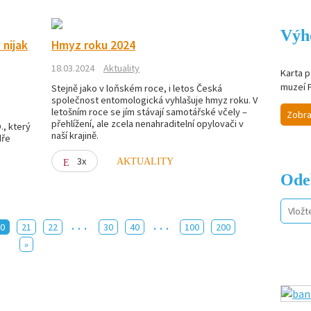
Výh
 nijak
Hmyz roku 2024
18.03.2024
Aktuality
Karta p
muzeí 
Stejně jako v loňském roce, i letos Česká
společnost entomologická vyhlašuje hmyz roku. V
letošním roce se jím stávají samotářské včely –
Zobra
přehlížení, ale zcela nenahraditelní opylovači v
., který
naší krajině.
dře
3x
AKTUALITY
Ode
...
...
20
21
22
30
40
100
200
»