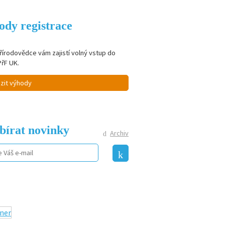
ody registrace
řírodovědce vám zajistí volný vstup do
PřF UK.
zit výhody
bírat novinky
Archiv