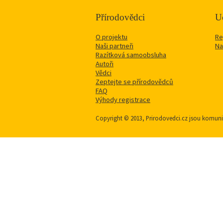
Přírodovědci
Uč
O projektu
Re
Naši partneři
Na
Razítková samoobsluha
Autoři
Vědci
Zeptejte se přírodovědců
FAQ
Výhody registrace
Copyright © 2013, Prirodovedci.cz jsou komu