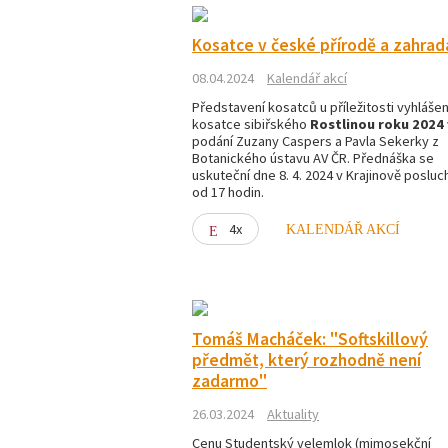
Kosatce v české přírodě a zahrad
08.04.2024
Kalendář akcí
Představení kosatců u příležitosti vyhlášen
kosatce sibiřského
Rostlinou roku 2024
podání Zuzany Caspers a Pavla Sekerky z
Botanického ústavu AV ČR. Přednáška se
uskuteční dne 8. 4. 2024 v Krajinově posluc
od 17 hodin.
4x
KALENDÁŘ AKCÍ
Tomáš Macháček: "Softskillový
předmět, který rozhodně není
zadarmo"
26.03.2024
Aktuality
Cenu Studentský velemlok (mimosekční