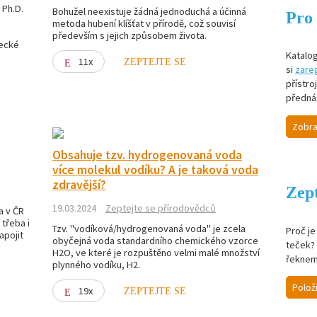
 Ph.D.
Bohužel neexistuje žádná jednoduchá a účinná
Pro 
metoda hubení klíšťat v přírodě, což souvisí
především s jejich způsobem života.
decké
Katalog
11x
ZEPTEJTE SE
si
zareg
přístro
předná
Zobra
Obsahuje tzv. hydrogenovaná voda
více molekul vodíku? A je taková voda
zdravější?
Zept
e
19.03.2024
Zeptejte se přírodovědců
a v ČR
třeba i
Tzv. "vodíková/hydrogenovaná voda" je zcela
Proč j
apojit
obyčejná voda standardního chemického vzorce
teček? 
H2O, ve které je rozpuštěno velmi malé množství
řeknem
plynného vodíku, H2.
Polož
19x
ZEPTEJTE SE