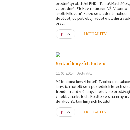
předměty) obdržel RNDr. Tomáš Macháček,
za předmět Efektivní studium VŠ. V tomto
„softskillovém“ kurzu se studenti mohou
dovědět, co potřebují vědět o studiu a vě
práci.
3x
AKTUALITY
Sčítání hmyzích hotelů
22.03.2024
Aktuality
Máte doma hmyzí hotel? Tvorba a instalac
hmyzích hotelů se v posledních letech stal
trendem a různé hmyzí hotely se prodávají 
v hobbymarketech. Pojďte se s námi nyní z
do akce Sčítání hmyzích hotelů!
2x
AKTUALITY