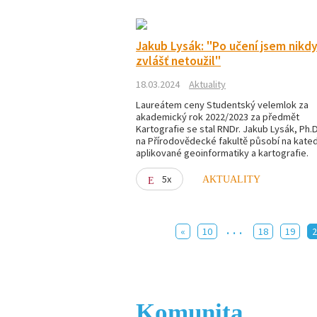
Jakub Lysák: "Po učení jsem nikdy
zvlášť netoužil"
18.03.2024
Aktuality
Laureátem ceny Studentský velemlok za
akademický rok 2022/2023 za předmět
Kartografie se stal RNDr. Jakub Lysák, Ph.D
na Přírodovědecké fakultě působí na kate
aplikované geoinformatiky a kartografie.
5x
AKTUALITY
...
«
10
18
19
Komunita