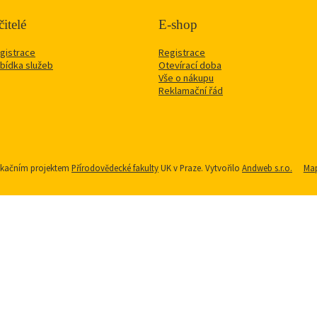
itelé
E-shop
gistrace
Registrace
bídka služeb
Otevírací doba
Vše o nákupu
Reklamační řád
nikačním projektem
Přírodovědecké fakulty
UK v Praze. Vytvořilo
Andweb s.r.o.
Map