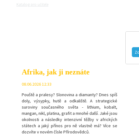
Katalog pro učitele
Zeptejte se přírodovědců
Razítková samoobslu
MAGAZÍN
VIDEO
FOTOGALERIE
Zo
Afrika, jak ji neznáte
08.06.2026 12:33
Pouště a pralesy? Slonovina a diamanty? Dnes spíš
doly, výsypky, hutě a odkaliště. A strategické
suroviny současného světa - l
ithium, kobalt,
mangan, nikl, platina, grafit a mnohé další.
Jaké jsou
okolnosti a následky intenzivní těžby v afrických
státech a jaký přínos pro ně vlastně má? Více se
dozvíte v novém čísle Přírodovědců.