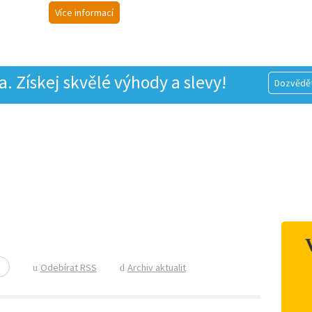
Více informací
 Získej skvělé výhody a slevy!
Dozvědět
Odebírat RSS
Archiv aktualit