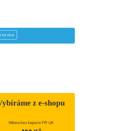
 se více
Vybíráme z e-shopu
Mikina bez kapuce PřF UK