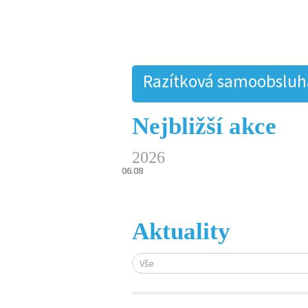
Razítková samoobsluha.
Nejbližší akce
2026
06.08
06.08
06.08
06.08
06.08
Aktuality
Vše