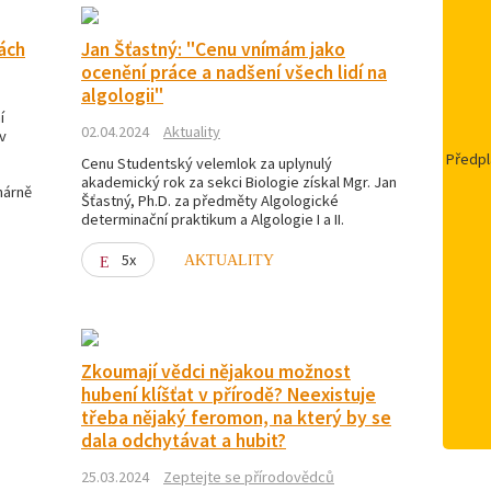
ách
Jan Šťastný: "Cenu vnímám jako
ocenění práce a nadšení všech lidí na
algologii"
í
02.04.2024
Aktuality
v
Předpl
Cenu Studentský velemlok za uplynulý
akademický rok za sekci Biologie získal Mgr. Jan
hárně
Šťastný, Ph.D. za předměty Algologické
determinační praktikum a Algologie I a II.
5x
AKTUALITY
Zkoumají vědci nějakou možnost
hubení klíšťat v přírodě? Neexistuje
třeba nějaký feromon, na který by se
dala odchytávat a hubit?
25.03.2024
Zeptejte se přírodovědců