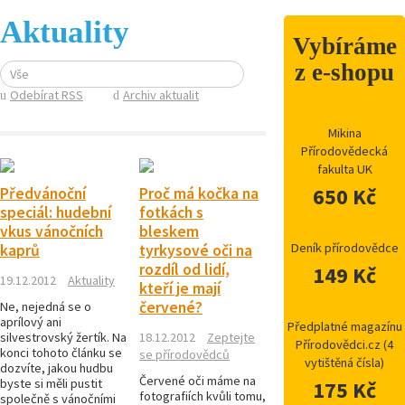
Aktuality
Vybíráme
z e-shopu
Vše
Odebírat RSS
Archiv aktualit
Mikina
Přírodovědecká
fakulta UK
650 Kč
Předvánoční
Proč má kočka na
speciál: hudební
fotkách s
vkus vánočních
bleskem
Deník přírodovědce
kaprů
tyrkysové oči na
rozdíl od lidí,
149 Kč
19.12.2012
Aktuality
kteří je mají
červené?
Ne, nejedná se o
aprílový ani
Předplatné magazínu
silvestrovský žertík. Na
18.12.2012
Zeptejte
Přírodovědci.cz (4
konci tohoto článku se
se přírodovědců
vytištěná čísla)
dozvíte, jakou hudbu
Červené oči máme na
byste si měli pustit
175 Kč
fotografiích kvůli tomu,
společně s vánočními