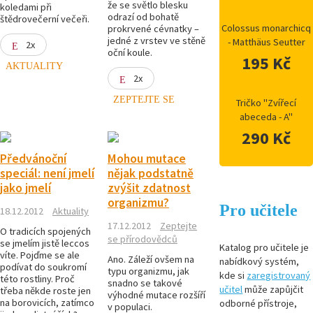
že se světlo blesku
koledami při
odrazí od bohatě
štědrovečerní večeři.
Colossus monarchicq
prokrvené cévnatky –
jedné z vrstev ve stěně
- Matthäus Seutter
2x
oční koule.
195 Kč
AKTUALITY
2x
ZEPTEJTE SE
Tričko "Zvířecí
abeceda - A"
290 Kč
Předvánoční
Mohou mutace
speciál: není jmelí
nějak podstatně
jako jmelí
zvýšit zdatnost
organizmu?
Pro učitele
18.12.2012
Aktuality
17.12.2012
Zeptejte
O tradicích spojených
se přírodovědců
se jmelím jistě leccos
Katalog pro učitele je
víte. Pojďme se ale
Ano. Záleží ovšem na
nabídkový systém,
podívat do soukromí
typu organizmu, jak
kde si
zaregistrovaný
této rostliny. Proč
snadno se takové
učitel
může zapůjčit
třeba někde roste jen
výhodné mutace rozšíří
na borovicích, zatímco
odborné přístroje,
v populaci.