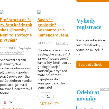
Proč srnci a další
Baví vás
Výhody
zvířata každý rok
geologie?
registrace
shazují parohy?
Seznamte se s
Není to zbytečné
Kamenožroutem.
plýtvání?
Karta přírodovědce
14.12.2012
Aktuality
vám zajistí volný
14.12.2012
Zeptejte
vstup do muzeí PřF
Chcete si prověřit své
se přírodovědců
geologické znalosti? A
UK.
zároveň poznat nové
Shazování parohů u
kamarády, kteří jsou do
jelenovitých je
Zobrazit výhody
geologie stejně
skutečně obrovským
nadšení jako vy? Teď
plýtváním. Kupodivu
máte příležitost.
právě proto pomáhá
Zapojte se do
udržet dobrou kondici
korespondenčního
populace, jak tvrdí
semináře!
Archiv
takzvaná indikátorová
Odebírat
teorie.
0x
novinky
3x
AKTUALITY