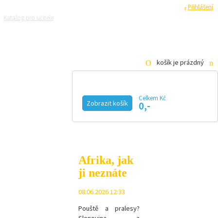
Registrace
Přihlášení
Katalog pro učitele
Zeptejte se přírodovědců
Razítková samoobsluha
Pro média
košík je prázdný
Celkem Kč
Zobrazit košík
0,-
KALENDÁŘ AKCÍ
MAGAZÍN
VIDEO
FOTOGALERIE
KE STAŽENÍ
E-SHOP
Afrika, jak
ji neznáte
08.06.2026 12:33
Pouště a pralesy?