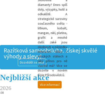
Slonovina a
diamanty? Dnes spíš
doly, výsypky, hutě a
odkaliště. A
strategické suroviny
současného světa -
l
ithium, kobalt,
mangan, nikl, platina,
grafit a mnohé
další.
Jaké jsou
okolnosti a následky
Razítková samoobsluha. Získej skvělé
intenzivní těžby v
výhody a slevy!
afrických státech a
jaký přínos pro ně
Dozvědět se více
vlastně má? Více se
dozvíte v novém
Nejbližší akce
čísle Přírodovědců.
Více informací
2026
.08
.08
.08
.08
.08