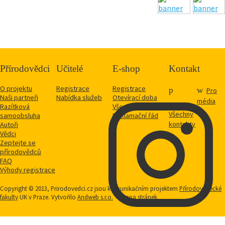
Přírodovědci
Učitelé
E-shop
Kontakt
O projektu
Registrace
Registrace
Pro
Naši partneři
Nabídka služeb
Otevírací doba
média
Razítková
Vše o nákupu
Všechny
samoobsluha
Reklamační řád
kontakty
Autoři
Vědci
Zeptejte se
přírodovědců
FAQ
Výhody registrace
Copyright © 2013, Prirodovedci.cz jsou komunikačním projektem
Přírodovědecké
fakulty
UK v Praze. Vytvořilo
Andweb s.r.o.
Mapa stránek