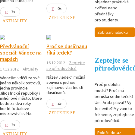
jinde na listnáčích?
objednat praktická
cvičení nebo
0x
3x
přednášky
ZEPTEJTE SE
pro studenty.
AKTUALITY
Zobrazit nabídku
Předvánoční
Proč se dusičnanu
speciál: Vánoce na
říká ledek?
mapách
Zeptejte se
16.12.2012
Zeptejte
přírodovědc
se přírodovědců
17.12.2012
Aktuality
Název „ledek“ možná
Vánocům vděčí za své
souvisí s jednou
jméno několik ostrovů,
Proč je obloha
zajímavou vlastností
jedna provincie
modrá? Proč má
dusičnanů.
Jihoafrické republiky i
beruška sedm teček?
miliónové město, které
Umí žirafa plavat? Vy
bude za dva roky
4x
to nevíte? My vám to
hostit fotbalové
ZEPTEJTE SE
mistrovství světa.
řekneme, zeptejte se
přírodovědců.
2x
Položit dotaz
AKTUALITY