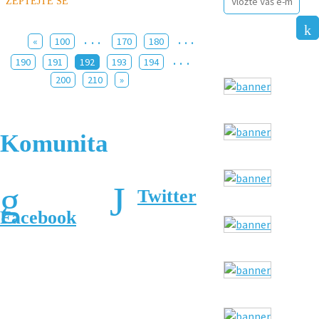
ZEPTEJTE SE
...
...
«
100
170
180
...
190
191
192
193
194
200
210
»
Komunita
Twitter
Facebook