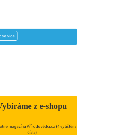
 se více
Vybíráme z e-shopu
atné magazínu Přírodovědci.cz (4 vytištěná
čísla)