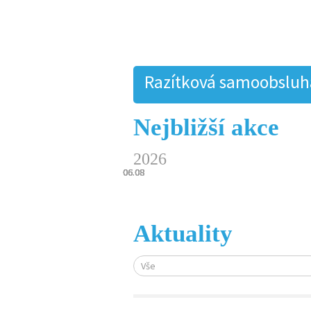
Razítková samoobsluha.
Nejbližší akce
2026
06.08
06.08
06.08
06.08
06.08
Aktuality
Vše