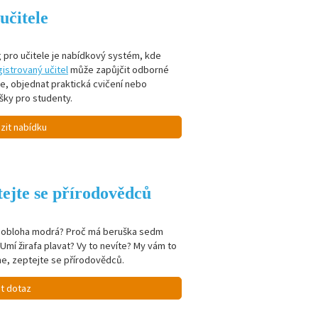
učitele
 pro učitele je nabídkový systém, kde
istrovaný učitel
může zapůjčit odborné
je, objednat praktická cvičení nebo
šky pro studenty.
zit nabídku
ejte se přírodovědců
e obloha modrá? Proč má beruška sedm
Umí žirafa plavat? Vy to nevíte? My vám to
e, zeptejte se přírodovědců.
it dotaz