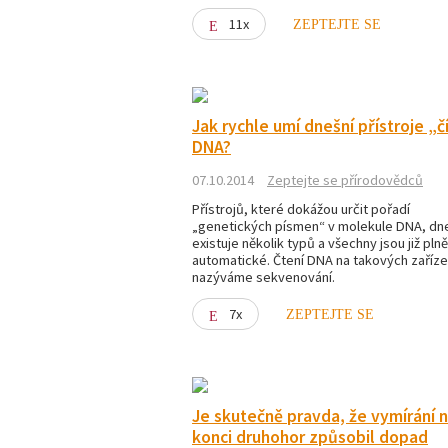
11x
ZEPTEJTE SE
Jak rychle umí dnešní přístroje „č
DNA?
07.10.2014
Zeptejte se přírodovědců
Přístrojů, které dokážou určit pořadí
„genetických písmen“ v molekule DNA, dn
existuje několik typů a všechny jsou již plně
automatické. Čtení DNA na takových zaříze
nazýváme sekvenování.
7x
ZEPTEJTE SE
Je skutečně pravda, že vymírání 
konci druhohor způsobil dopad