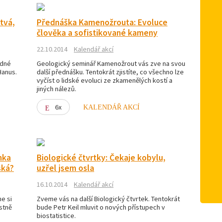
tvá,
Přednáška Kamenožrouta: Evoluce
člověka a sofistikované kameny
22.10.2014
Kalendář akcí
odné
Geologický seminář Kamenožrout vás zve na svou
Hanus.
další přednášku. Tentokrát zjistíte, co všechno lze
vyčíst o lidské evoluci ze zkamenělých kostí a
jiných nálezů.
6x
KALENDÁŘ AKCÍ
nka
Biologické čtvrtky: Čekaje kobylu,
ská?
uzřel jsem osla
16.10.2014
Kalendář akcí
e si
Zveme vás na další Biologický čtvrtek. Tentokrát
astně
bude Petr Keil mluvit o nových přístupech v
biostatistice.