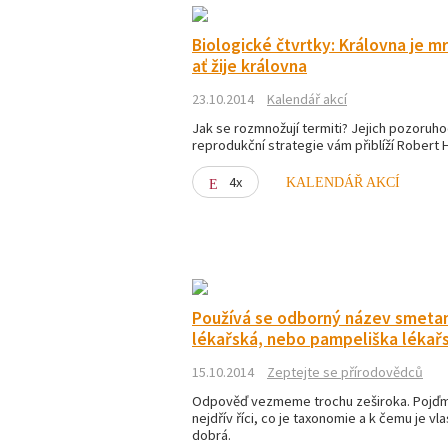
Biologické čtvrtky: Královna je mr
ať žije královna
23.10.2014
Kalendář akcí
Jak se rozmnožují termiti? Jejich pozoruh
reprodukční strategie vám přiblíží Robert 
4x
KALENDÁŘ AKCÍ
Používá se odborný název smeta
lékařská, nebo pampeliška lékař
15.10.2014
Zeptejte se přírodovědců
Odpověď vezmeme trochu zeširoka. Pojďm
nejdřív říci, co je taxonomie a k čemu je vl
dobrá.