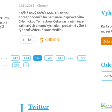
02.10.2014
Chemik
Výh
Začíná nový ročník KSICHTu neboli
Korespondenčního Semináře Inspirovaného
ýzkumy
CHemickou Tematikou. Čeká vás v něm řešení
jspíš
zajímavých chemických úloh, podzimní výlet i
Karta p
jší.
týdenní vědecké soustředění.
muzeí 
8x
CHEMIK
Zobra
...
...
143
144
145
146
147
150
Ode
...
200
»
Twitter