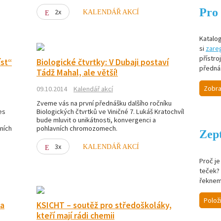
Pro 
2x
KALENDÁŘ AKCÍ
Katalog
si
zareg
přístro
íst“
Biologické čtvrtky: V Dubaji postaví
předná
Tádž Mahal, ale větší!
Zobra
09.10.2014
Kalendář akcí
Zveme vás na první přednášku dalšího ročníku
es
Biologických čtvrtků ve Viničné 7. Lukáš Kratochvíl
bude mluvit o unikátnosti, konvergenci a
ních
pohlavních chromozomech.
Zept
3x
KALENDÁŘ AKCÍ
Proč j
teček? 
řeknem
Polož
na
KSICHT – soutěž pro středoškoláky,
kteří mají rádi chemii