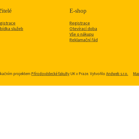
itelé
E-shop
gistrace
Registrace
bídka služeb
Otevírací doba
Vše o nákupu
Reklamační řád
nikačním projektem
Přírodovědecké fakulty
UK v Praze. Vytvořilo
Andweb s.r.o.
Map