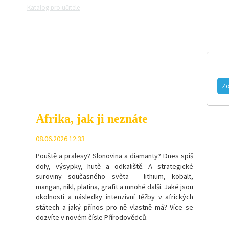
Katalog pro učitele
Zeptejte se přírodovědců
Razítková samoobslu
MAGAZÍN
VIDEO
FOTOGALERIE
Zo
Afrika, jak ji neznáte
08.06.2026 12:33
Pouště a pralesy? Slonovina a diamanty? Dnes spíš
doly, výsypky, hutě a odkaliště. A strategické
suroviny současného světa - l
ithium, kobalt,
mangan, nikl, platina, grafit a mnohé další.
Jaké jsou
okolnosti a následky intenzivní těžby v afrických
státech a jaký přínos pro ně vlastně má? Více se
dozvíte v novém čísle Přírodovědců.