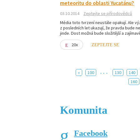
meteoritu do oblasti Yucatánu?
03.10.2014
Zeptejte se přírodovědců
Média toto tvrzení neustále opakují. Ale v
z posledních let ukazují, že pravda bude ne
jinde. Dost možná bude složitější a zajímavě
20x
ZEPTEJTE SE
...
«
100
130
140
160
Komunita
Facebook