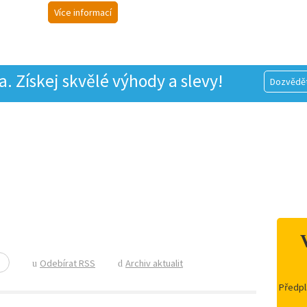
Více informací
 Získej skvělé výhody a slevy!
Dozvědět
Odebírat RSS
Archiv aktualit
Předpl