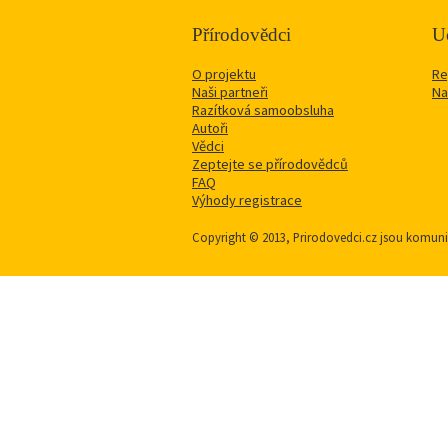
Přírodovědci
Uč
O projektu
Re
Naši partneři
Na
Razítková samoobsluha
Autoři
Vědci
Zeptejte se přírodovědců
FAQ
Výhody registrace
Copyright © 2013, Prirodovedci.cz jsou komu