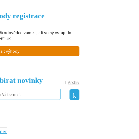
ody registrace
řírodovědce vám zajistí volný vstup do
PřF UK.
zit výhody
bírat novinky
Archiv