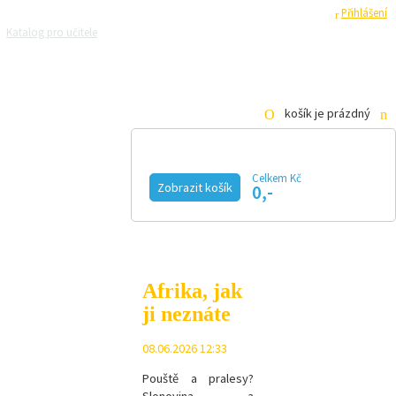
Registrace
Přihlášení
Katalog pro učitele
Zeptejte se přírodovědců
Razítková samoobsluha
Pro média
košík je prázdný
Celkem Kč
Zobrazit košík
0,-
KALENDÁŘ AKCÍ
MAGAZÍN
VIDEO
FOTOGALERIE
KE STAŽENÍ
E-SHOP
Afrika, jak
ji neznáte
08.06.2026 12:33
Pouště a pralesy?