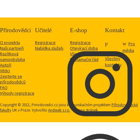
Přírodovědci
Učitelé
E-shop
Kontakt
O projektu
Registrace
Registrace
Pro
Naši partneři
Nabídka služeb
Otevírací doba
média
Razítková
Vše o nákupu
Všechny
samoobsluha
Reklamační řád
kontakty
Autoři
Vědci
Zeptejte se
přírodovědců
FAQ
Výhody registrace
Copyright © 2013, Prirodovedci.cz jsou komunikačním projektem
Přírodovědecké
fakulty
UK v Praze. Vytvořilo
Andweb s.r.o.
Mapa stránek