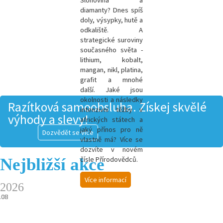
Slonovina a
diamanty? Dnes spíš
doly, výsypky, hutě a
odkaliště. A
strategické suroviny
současného světa -
l
ithium, kobalt,
mangan, nikl, platina,
grafit a mnohé
další.
Jaké jsou
okolnosti a následky
Razítková samoobsluha. Získej skvělé
intenzivní těžby v
výhody a slevy!
afrických státech a
jaký přínos pro ně
Dozvědět se více
vlastně má? Více se
dozvíte v novém
Nejbližší akce
čísle Přírodovědců.
Více informací
2026
.08
.08
.08
.08
.08