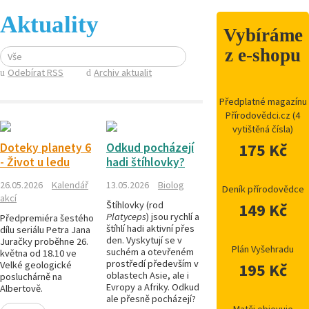
Aktuality
Vybíráme
z e-shopu
Vše
Odebírat RSS
Archiv aktualit
Předplatné magazínu
Přírodovědci.cz (4
vytištěná čísla)
175 Kč
Doteky planety 6
Odkud pocházejí
- Život u ledu
hadi štíhlovky?
26.05.2026
Kalendář
13.05.2026
Biolog
Deník přírodovědce
akcí
Štíhlovky (rod
149 Kč
Platyceps
) jsou rychlí a
Předpremiéra šestého
štíhlí hadi aktivní přes
dílu seriálu Petra Jana
den. Vyskytují se v
Juračky proběhne 26.
Plán Vyšehradu
suchém a otevřeném
května od 18.10 ve
prostředí především v
Velké geologické
195 Kč
oblastech Asie, ale i
posluchárně na
Evropy a Afriky. Odkud
Albertově.
ale přesně pocházejí?