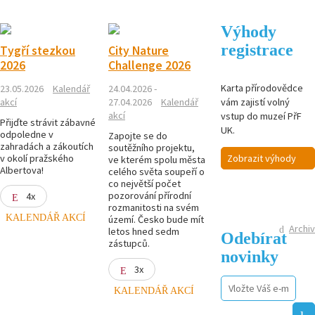
Výhody
registrace
Tygří stezkou
City Nature
2026
Challenge 2026
Karta přírodovědce
23.05.2026
Kalendář
24.04.2026 -
vám zajistí volný
akcí
27.04.2026
Kalendář
akcí
vstup do muzeí PřF
Přijďte strávit zábavné
UK.
odpoledne v
Zapojte se do
zahradách a zákoutích
soutěžního projektu,
v okolí pražského
Zobrazit výhody
ve kterém spolu města
Albertova!
celého světa soupeří o
co největší počet
pozorování přírodní
4x
rozmanitosti na svém
KALENDÁŘ AKCÍ
území. Česko bude mít
Archiv
letos hned sedm
Odebírat
zástupců.
novinky
3x
KALENDÁŘ AKCÍ