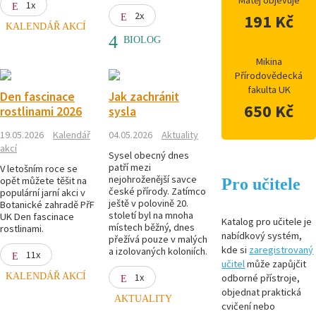
Matěj objevuje
1x
2x
191 Kč
KALENDÁŘ AKCÍ
BIOLOG
Mikina
Přírodovědecká
fakulta UK
Den fascinace
Jak zachránit
650 Kč
rostlinami 2026
sysla
19.05.2026
Kalendář
04.05.2026
Aktuality
akcí
Sysel obecný dnes
patří mezi
V letošním roce se
nejohroženější savce
opět můžete těšit na
Pro učitele
české přírody. Zatímco
populární jarní akci v
ještě v polovině 20.
Botanické zahradě PřF
století byl na mnoha
UK Den fascinace
Katalog pro učitele je
místech běžný, dnes
rostlinami.
nabídkový systém,
přežívá pouze v malých
kde si
zaregistrovaný
a izolovaných koloniích.
11x
učitel
může zapůjčit
KALENDÁŘ AKCÍ
1x
odborné přístroje,
objednat praktická
AKTUALITY
cvičení nebo