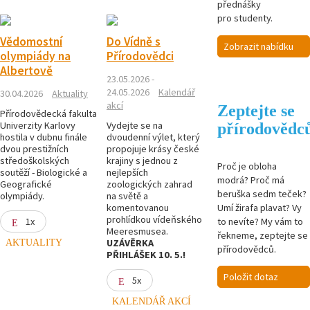
přednášky
pro studenty.
Vědomostní
Do Vídně s
Zobrazit nabídku
olympiády na
Přírodovědci
Albertově
23.05.2026 -
24.05.2026
Kalendář
30.04.2026
Aktuality
akcí
Zeptejte se
Přírodovědecká fakulta
Univerzity Karlovy
Vydejte se na
přírodovědc
hostila v dubnu finále
dvoudenní výlet, který
dvou prestižních
propojuje krásy české
středoškolských
krajiny s jednou z
Proč je obloha
soutěží - Biologické a
nejlepších
modrá? Proč má
Geografické
zoologických zahrad
beruška sedm teček?
olympiády.
na světě a
Umí žirafa plavat? Vy
komentovanou
prohlídkou vídeňského
to nevíte? My vám to
1x
Meeresmusea.
řekneme, zeptejte se
AKTUALITY
UZÁVĚRKA
přírodovědců.
PŘIHLÁŠEK 10. 5.!
Položit dotaz
5x
KALENDÁŘ AKCÍ