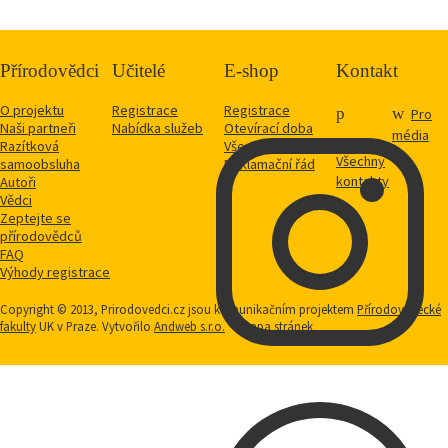
Přírodovědci
Učitelé
E-shop
Kontakt
O projektu
Registrace
Registrace
Pro
Naši partneři
Nabídka služeb
Otevírací doba
média
Razítková
Vše o nákupu
Všechny
samoobsluha
Reklamační řád
kontakty
Autoři
Vědci
Zeptejte se
přírodovědců
FAQ
Výhody registrace
Copyright © 2013, Prirodovedci.cz jsou komunikačním projektem
Přírodovědecké
fakulty
UK v Praze. Vytvořilo
Andweb s.r.o.
Mapa stránek