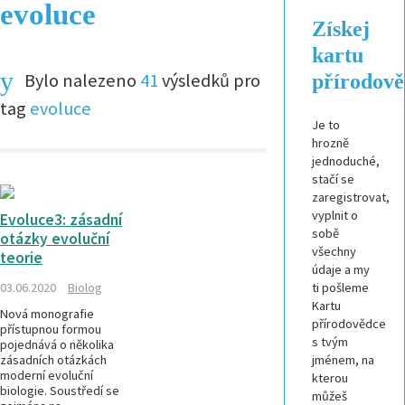
evoluce
Získej
kartu
Bylo nalezeno
41
výsledků pro
přírodov
tag
evoluce
Je to
hrozně
jednoduché,
stačí se
zaregistrovat,
vyplnit o
Evoluce3: zásadní
sobě
otázky evoluční
všechny
teorie
údaje a my
03.06.2020
Biolog
ti pošleme
Kartu
Nová monografie
přírodovědce
přístupnou formou
s tvým
pojednává o několika
zásadních otázkách
jménem, na
moderní evoluční
kterou
biologie. Soustředí se
můžeš