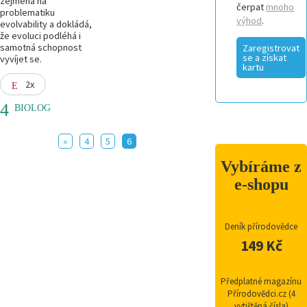
zejména na
čerpat
mnoho
problematiku
výhod
.
evolvability a dokládá,
že evoluci podléhá i
samotná schopnost
Zaregistrovat
se a získat
vyvíjet se.
kartu
2x
BIOLOG
«
4
5
6
Vybíráme z
e-shopu
Deník přírodovědce
149 Kč
Předplatné magazínu
Přírodovědci.cz (4
vytištěná čísla)