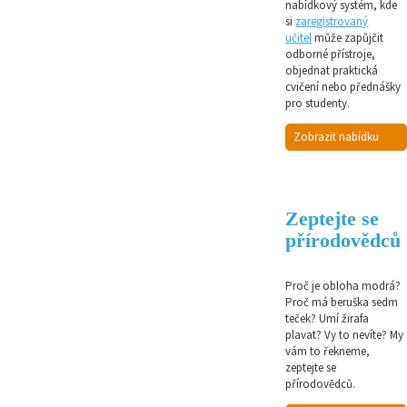
nabídkový systém, kde
si
zaregistrovaný
učitel
může zapůjčit
odborné přístroje,
objednat praktická
cvičení nebo přednášky
pro studenty.
Zobrazit nabídku
Zeptejte se
přírodovědců
Proč je obloha modrá?
Proč má beruška sedm
teček? Umí žirafa
plavat? Vy to nevíte? My
vám to řekneme,
zeptejte se
přírodovědců.