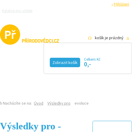
Registrace
Přihlášení
Katalog pro učitele
Zeptejte se přírodovědců
Razítková samoobsluha
Pro média
košík je prázdný
Celkem Kč
Zobrazit košík
0,-
KALENDÁŘ AKCÍ
MAGAZÍN
VIDEO
FOTOGALERIE
KE STAŽENÍ
E-SHOP
Nacházíte se na:
Úvod
Výsledky pro
evoluce
Výsledky pro -