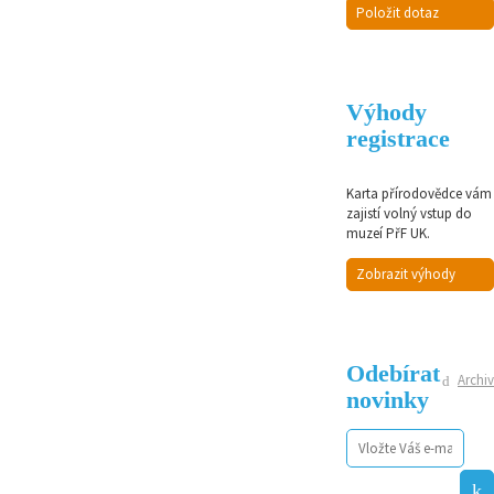
Položit dotaz
Výhody
registrace
Karta přírodovědce vám
zajistí volný vstup do
muzeí PřF UK.
Zobrazit výhody
Odebírat
Archiv
novinky