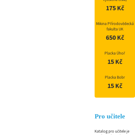
175 Kč
Mikina Přírodovědecká
fakulta UK
650 Kč
Placka Úhoř
15 Kč
Placka Bobr
15 Kč
Pro učitele
Katalog pro učitele je