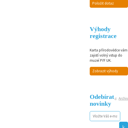
Položit dotaz
Výhody
registrace
Karta přírodovědce vám
zajistí volný vstup do
muzeí PřF UK.
Zobrazit výhody
Odebírat
Archiv
novinky