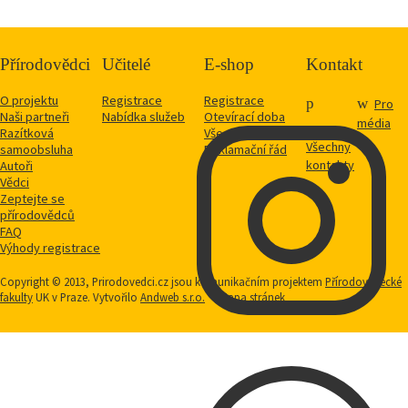
Přírodovědci
Učitelé
E-shop
Kontakt
O projektu
Registrace
Registrace
Pro
Naši partneři
Nabídka služeb
Otevírací doba
média
Razítková
Vše o nákupu
Všechny
samoobsluha
Reklamační řád
kontakty
Autoři
Vědci
Zeptejte se
přírodovědců
FAQ
Výhody registrace
Copyright © 2013, Prirodovedci.cz jsou komunikačním projektem
Přírodovědecké
fakulty
UK v Praze. Vytvořilo
Andweb s.r.o.
Mapa stránek