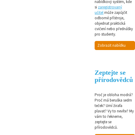
nabídkový systém, kde
si
zaregistrovaný
učitel
může zapůjčit
odborné přístroje,
objednat praktická
cvičení nebo přednášky
pro studenty.
Zobrazit nabídku
Zeptejte se
přírodovědců
Proč je obloha modrá?
Proč má beruška sedm
teček? Umí žirafa
plavat? Vy to nevíte? My
vám to řekneme,
zeptejte se
přírodovědců.