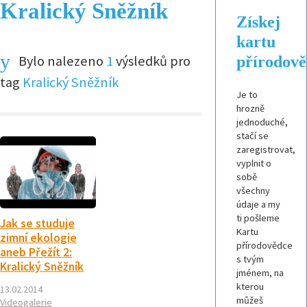
Kralický Sněžník
Získej
kartu
Bylo nalezeno
1
výsledků pro
přírodov
tag
Kralický Sněžník
Je to
hrozně
jednoduché,
stačí se
zaregistrovat,
vyplnit o
sobě
všechny
údaje a my
ti pošleme
Jak se studuje
Kartu
zimní ekologie
přírodovědce
aneb Přežít 2:
s tvým
Kralický Sněžník
jménem, na
kterou
13.02.2014
můžeš
Videogalerie