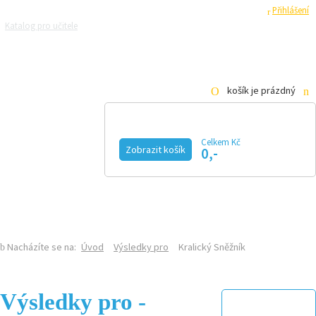
Registrace
Přihlášení
Katalog pro učitele
Zeptejte se přírodovědců
Razítková samoobsluha
Pro média
košík je prázdný
Celkem Kč
Zobrazit košík
0,-
KALENDÁŘ AKCÍ
MAGAZÍN
VIDEO
FOTOGALERIE
KE STAŽENÍ
E-SHOP
Nacházíte se na:
Úvod
Výsledky pro
Kralický Sněžník
Výsledky pro -