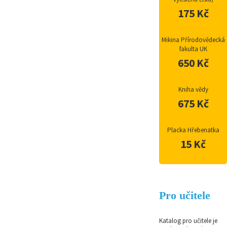
175 Kč
Mikina Přírodovědecká
fakulta UK
650 Kč
Kniha vědy
675 Kč
Placka Hřebenatka
15 Kč
Pro učitele
Katalog pro učitele je