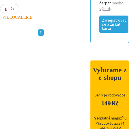
čerpat
mnoho
2x
výhod
.
VIDEOGALERIE
Zaregistrovat
se a získat
kartu
1
Vybíráme z
e-shopu
Deník přírodovědce
149 Kč
Předplatné magazínu
Přírodovědci.cz (4
vytištěná čísla)